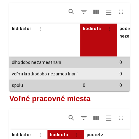
Indikátor
hodnota
podiel z
nezames
dlhodobo nezamestnaní
0
veľmi krátkodobo nezamestnaní
0
spolu
0
0
Voľné pracovné miesta
Indikátor
hodnota
podiel z