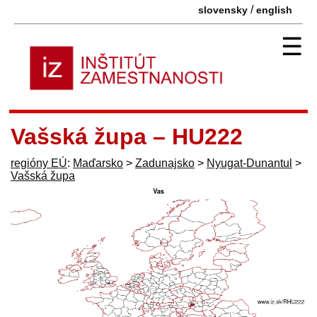
/
slovensky
english
☰
Vašská župa – HU222
regióny EÚ
:
Maďarsko
>
Zadunajsko
>
Nyugat-Dunantul
>
Vašská župa