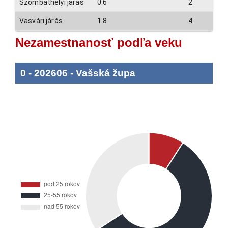
Szombathelyi járás
0.6
2
Vasvári járás
1.8
4
Nezamestnanosť podľa veku
0
-
202606
-
Vašská župa