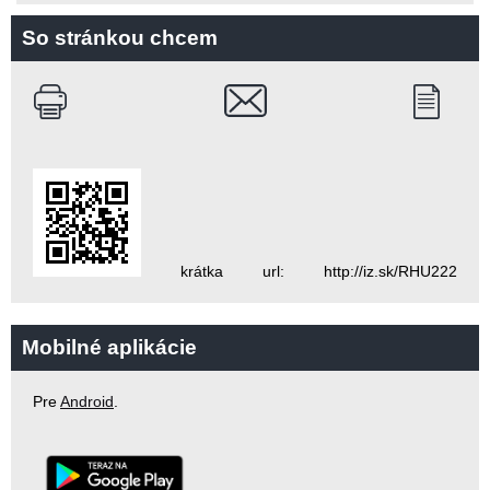
So stránkou chcem
krátka url: http://iz.sk/RHU222
Mobilné aplikácie
Pre
Android
.