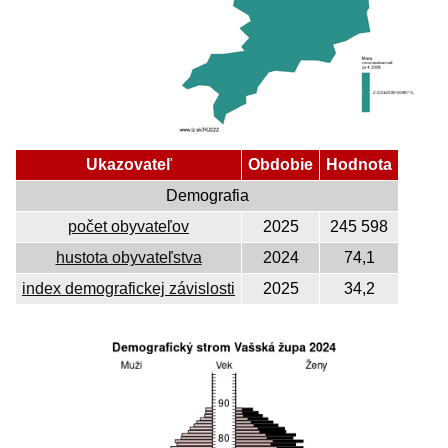
Ukazovateľ
Obdobie
Hodnota
Demografia
počet obyvateľov
2025
245 598
hustota obyvateľstva
2024
74,1
index demografickej závislosti
2025
34,2