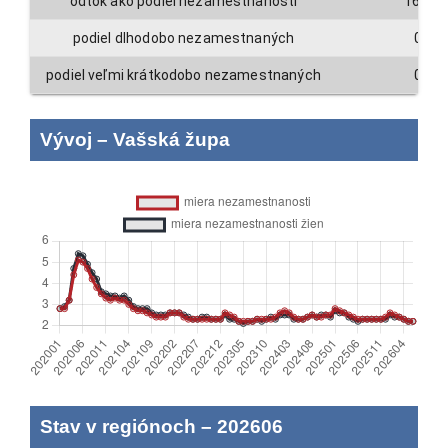
odtok ako podiel nezamestnanosti
16.9
podiel dlhodobo nezamestnaných
0
podiel veľmi krátkodobo nezamestnaných
0
Vývoj
–
Vašská župa
Stav v regiónoch
–
202606