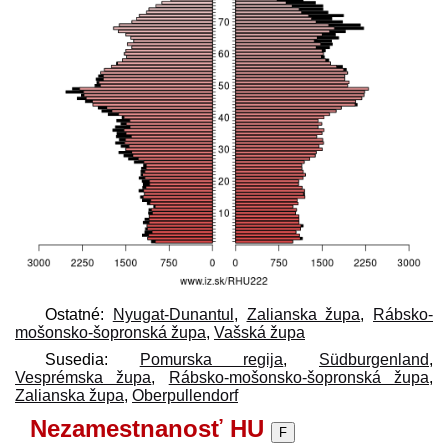
Ostatné:
Nyugat-Dunantul
,
Zalianska župa
,
Rábsko-
mošonsko-šopronská župa
,
Vašská župa
Susedia:
Pomurska regija
,
Südburgenland
,
Vesprémska župa
,
Rábsko-mošonsko-šopronská župa
,
Zalianska župa
,
Oberpullendorf
Nezamestnanosť HU
F