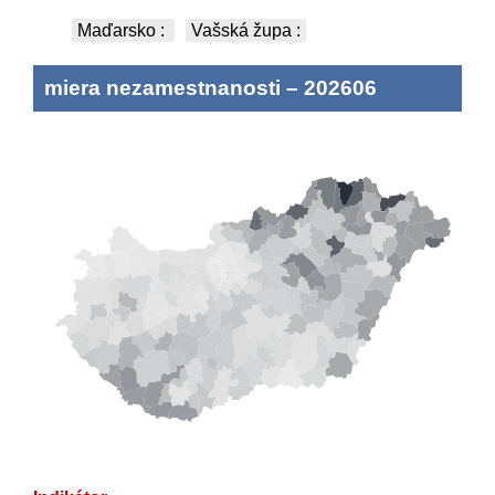
Maďarsko
:
Vašská župa
:
miera nezamestnanosti
–
202606