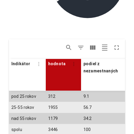
Indikátor
hodnota
podiel z
nezamestnaných
pod 25 rokov
312
9.1
25-55 rokov
1955
56.7
nad 55 rokov
1179
34.2
spolu
3446
100