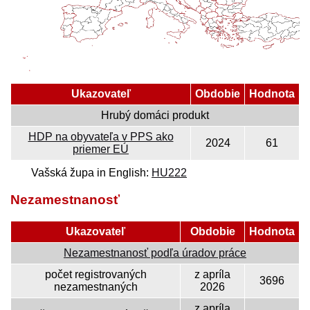
Ukazovateľ
Obdobie
Hodnota
Hrubý domáci produkt
HDP na obyvateľa v PPS ako
2024
61
priemer EÚ
Vašská župa in English:
HU222
Nezamestnanosť
Ukazovateľ
Obdobie
Hodnota
Nezamestnanosť podľa úradov práce
počet registrovaných
z apríla
3696
nezamestnaných
2026
z apríla