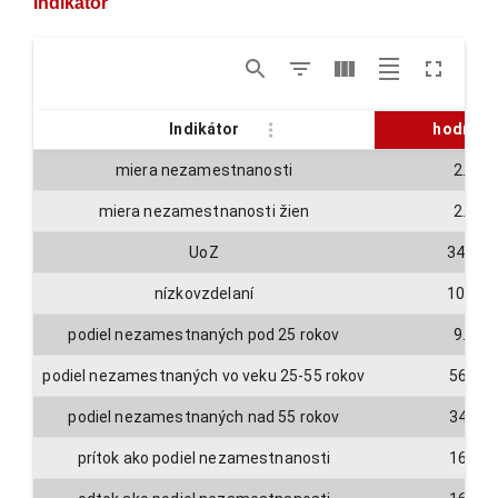
Indikátor
Indikátor
hodnota
miera nezamestnanosti
2.2
miera nezamestnanosti žien
2.2
UoZ
3446
nízkovzdelaní
1071
podiel nezamestnaných pod 25 rokov
9.1
podiel nezamestnaných vo veku 25-55 rokov
56.7
podiel nezamestnaných nad 55 rokov
34.2
prítok ako podiel nezamestnanosti
16.3