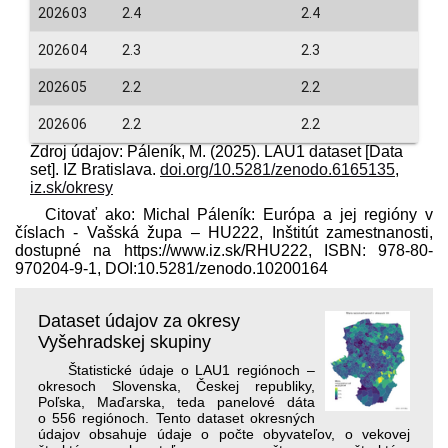
202603
2.4
2.4
202604
2.3
2.3
202605
2.2
2.2
202606
2.2
2.2
Zdroj údajov: Páleník, M. (2025). LAU1 dataset [Data
set]. IZ Bratislava.
doi.org/10.5281/zenodo.6165135
,
iz.sk/okresy
Citovať ako: Michal Páleník: Európa a jej regióny v
číslach - Vašská župa – HU222, Inštitút zamestnanosti,
dostupné na https://www.iz.sk/​RHU222, ISBN: 978-80-
970204-9-1, DOI:10.5281/zenodo.10200164
Dataset údajov za okresy
Vyšehradskej skupiny
Štatistické údaje o LAU1 regiónoch –
okresoch Slovenska, Českej republiky,
Poľska, Maďarska, teda panelové dáta
o 556 regiónoch. Tento dataset okresných
údajov obsahuje údaje o počte obyvateľov, o vekovej