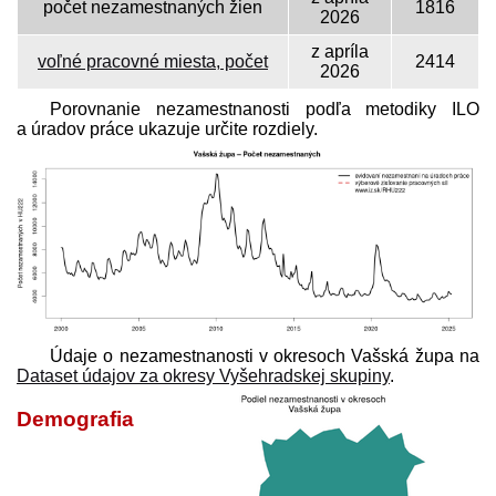
počet nezamestnaných žien
1816
2026
z apríla
voľné pracovné miesta, počet
2414
2026
Porovnanie nezamestnanosti podľa metodiky ILO
a úradov práce ukazuje určite rozdiely.
Údaje o nezamestnanosti v okresoch Vašská župa na
Dataset údajov za okresy Vyšehradskej skupiny
.
Demografia