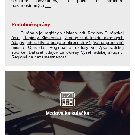
štruktúre obyvateľov, o počte a štruktúre
nezamestnaných.
. . .
Podobné správy
Európa a jej regióny v číslach
.pdf
,
Regióny Európskej
únie
,
Regióny Slovenska
,
Zmeny v datasete okresných
údajov
,
Interaktívne údaje o okresoch V4
,
Voľné pracovné
miesta
,
Opis dát
,
Regionálne rozdiely vo Vyšehradskej
štvorke
,
Dataset údajov za okresy Vyšehradskej skupiny
,
Regionálna nezamestnanosť
Mzdová kalkulačka