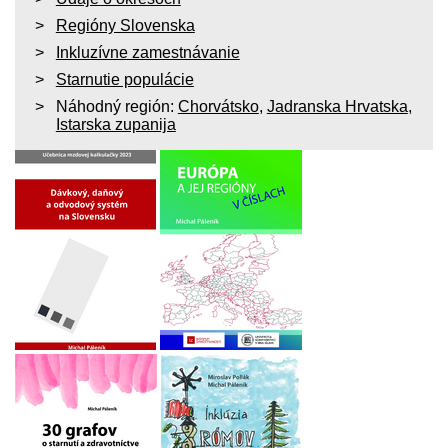
Regióny Slovenska
Inkluzívne zamestnávanie
Starnutie populácie
Náhodný región:
Chorvátsko
,
Jadranska Hrvatska
,
Istarska zupanija