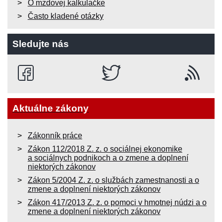
O mzdovej kalkulačke
Často kladené otázky
Sledujte nás
Aktuálne zákony
Zákonník práce
Zákon 112/2018 Z. z. o sociálnej ekonomike
a sociálnych podnikoch a o zmene a doplnení
niektorých zákonov
Zákon 5/2004 Z. z. o službách zamestnanosti a o
zmene a doplnení niektorých zákonov
Zákon 417/2013 Z. z. o pomoci v hmotnej núdzi a o
zmene a doplnení niektorých zákonov