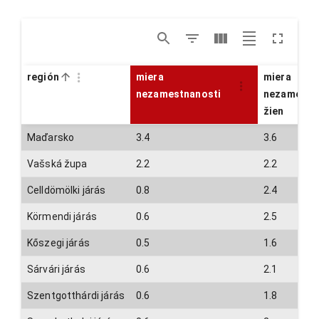
región
miera
miera
nezamestnanosti
nezamestn
žien
Maďarsko
3.4
3.6
Vašská župa
2.2
2.2
Celldömölki járás
0.8
2.4
Körmendi járás
0.6
2.5
Kőszegi járás
0.5
1.6
Sárvári járás
0.6
2.1
Szentgotthárdi járás
0.6
1.8