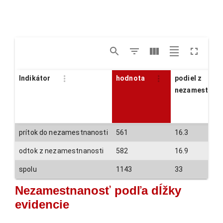
Indikátor
hodnota
podiel z
nezamestnan
prítok do nezamestnanosti
561
16.3
odtok z nezamestnanosti
582
16.9
spolu
1143
33
Nezamestnanosť podľa dĺžky
evidencie