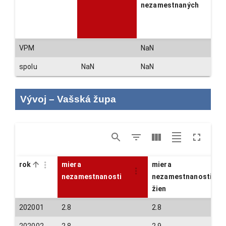
nezamestnaných
VPM
NaN
spolu
NaN
NaN
Vývoj
–
Vašská župa
rok
miera
miera
nezamestnanosti
nezamestnanosti
žien
202001
2.8
2.8
202002
2.8
2.9