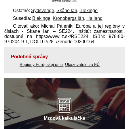
Ostatné:
Sydsverige
,
Skåne län
,
Blekinge
Susedia:
Blekinge
,
Kronobergs län
,
Halland
Citovať ako: Michal Páleník: Európa a jej regióny v
číslach - Skåne län – SE224, Inštitút zamestnanosti,
dostupné na https://www.iz.sk/​RSE224, ISBN: 978-80-
970204-9-1, DOI:10.5281/zenodo.10200164
Podobné správy
Regióny Európskej únie
,
Ukazovatele za EÚ
Mzdová kalkulačka