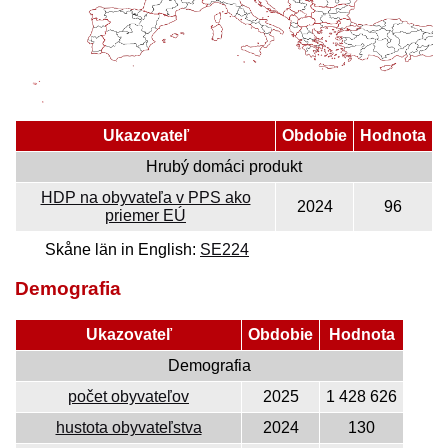
Ukazovateľ
Obdobie
Hodnota
Hrubý domáci produkt
HDP na obyvateľa v PPS ako
2024
96
priemer EÚ
Skåne län in English:
SE224
Demografia
Ukazovateľ
Obdobie
Hodnota
Demografia
počet obyvateľov
2025
1 428 626
hustota obyvateľstva
2024
130