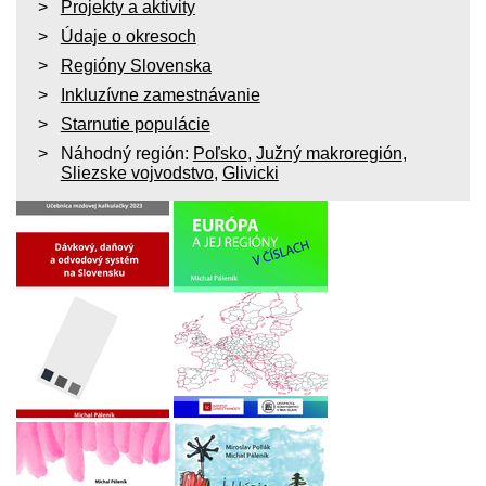
Projekty a aktivity
Údaje o okresoch
Regióny Slovenska
Inkluzívne zamestnávanie
Starnutie populácie
Náhodný región:
Poľsko
,
Južný makroregión
,
Sliezske vojvodstvo
,
Glivicki