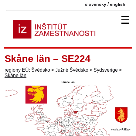
/
slovensky
english
☰
Skåne län – SE224
regióny EÚ
:
Švédsko
>
Južné Švédsko
>
Sydsverige
>
Skåne län