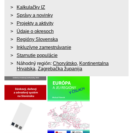
Kalkulačky IZ
Správy a novinky
Projekty a aktivity
Údaje o okresoch
Regióny Slovenska
Inkluzívne zamestnávanie
Starnutie populácie
Náhodný región:
Chorvátsko
,
Kontinentalna
Hrvatska
,
Zagrebačka županija