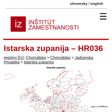
/
slovensky
english
☰
Istarska zupanija – HR036
regióny EÚ
:
Chorvátsko
>
Chorvátsko
>
Jadranska
Hrvatska
>
Istarska zupanija