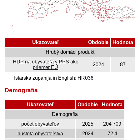
Ukazovateľ
Obdobie
Hodnota
Hrubý domáci produkt
HDP na obyvateľa v PPS ako
2024
87
priemer EÚ
Istarska zupanija in English:
HR036
Demografia
Ukazovateľ
Obdobie
Hodnota
Demografia
počet obyvateľov
2025
204 709
hustota obyvateľstva
2024
72,4