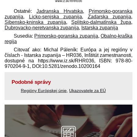
Ostatné:
Jadranska Hrvatska
,
Primorsko-goranska
zupanija
,
Licko-senjska zupanija
,
Zadarska zupanija
,
Sibensko-kninska zupanija
,
Splitsko-dalmatínska župa
,
Dubrovacko-neretvanska zupanija
,
Istarska zupanija
Susedia:
Primorsko-goranska zupanija
,
Obalno-kraška
regija
Citovať ako: Michal Páleník: Európa a jej regióny v
číslach - Istarska zupanija – HR036, Inštitút zamestnanosti,
dostupné na https://www.iz.sk/​RHR036, ISBN: 978-80-
970204-9-1, DOI:10.5281/zenodo.10200164
Podobné správy
Regióny Európskej únie
,
Ukazovatele za EÚ