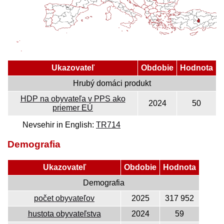
Ukazovateľ
Obdobie
Hodnota
Hrubý domáci produkt
HDP na obyvateľa v PPS ako
2024
50
priemer EÚ
Nevsehir in English:
TR714
Demografia
Ukazovateľ
Obdobie
Hodnota
Demografia
počet obyvateľov
2025
317 952
hustota obyvateľstva
2024
59