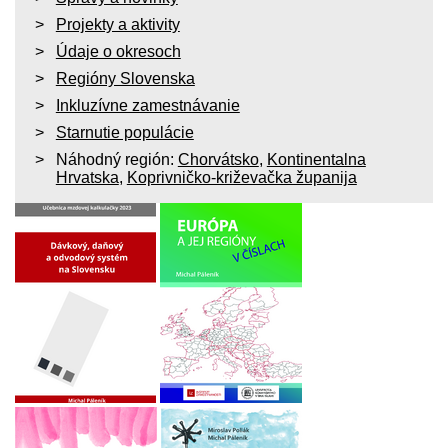
Projekty a aktivity
Údaje o okresoch
Regióny Slovenska
Inkluzívne zamestnávanie
Starnutie populácie
Náhodný región:
Chorvátsko
,
Kontinentalna
Hrvatska
,
Koprivničko-križevačka županija