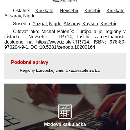
Ostatné:
Kirikkale
,
Nevsehir
,
Kirsehír
,
Kirikkale
,
Aksaray
,
Nigde
Susedia:
Yozgat
,
Nigde
,
Aksaray
,
Kayseri
,
Kirsehír
Citovať ako: Michal Páleník: Európa a jej regióny v
číslach - Nevsehir – TR714, Inštitút zamestnanosti,
dostupné na https://www.iz.sk/​RTR714, ISBN: 978-80-
970204-9-1, DOI:10.5281/zenodo.10200164
Podobné správy
Regióny Európskej únie
,
Ukazovatele za EÚ
Mzdová kalkulačka