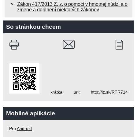
Zákon 417/2013 Z. z. o pomoci v hmotnej núdzi a o
zmene a doplnení niektorých zákonov
So stránkou chcem
krátka url: http://iz.sk/RTR714
Mobilné aplikácie
Pre
Android
.