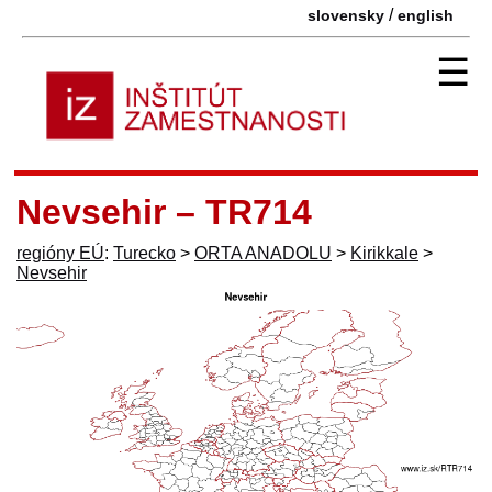
/
slovensky
english
☰
Nevsehir – TR714
regióny EÚ
:
Turecko
>
ORTA ANADOLU
>
Kirikkale
>
Nevsehir