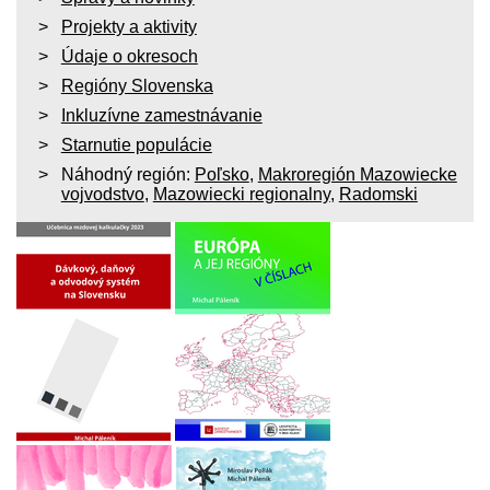
Projekty a aktivity
Údaje o okresoch
Regióny Slovenska
Inkluzívne zamestnávanie
Starnutie populácie
Náhodný región:
Poľsko
,
Makroregión Mazowiecke
vojvodstvo
,
Mazowiecki regionalny
,
Radomski