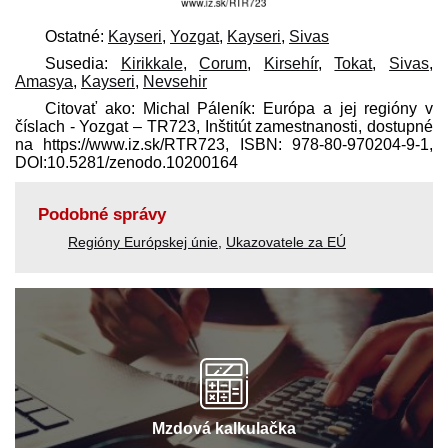
Ostatné:
Kayseri
,
Yozgat
,
Kayseri
,
Sivas
Susedia:
Kirikkale
,
Corum
,
Kirsehír
,
Tokat
,
Sivas
,
Amasya
,
Kayseri
,
Nevsehir
Citovať ako: Michal Páleník: Európa a jej regióny v
číslach - Yozgat – TR723, Inštitút zamestnanosti, dostupné
na https://www.iz.sk/​RTR723, ISBN: 978-80-970204-9-1,
DOI:10.5281/zenodo.10200164
Podobné správy
Regióny Európskej únie
,
Ukazovatele za EÚ
Mzdová kalkulačka