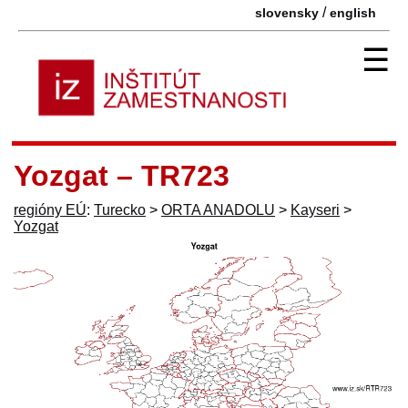
/
slovensky
english
☰
Yozgat – TR723
regióny EÚ
:
Turecko
>
ORTA ANADOLU
>
Kayseri
>
Yozgat