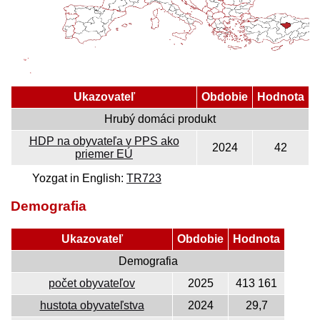
Ukazovateľ
Obdobie
Hodnota
Hrubý domáci produkt
HDP na obyvateľa v PPS ako
2024
42
priemer EÚ
Yozgat in English:
TR723
Demografia
Ukazovateľ
Obdobie
Hodnota
Demografia
počet obyvateľov
2025
413 161
hustota obyvateľstva
2024
29,7