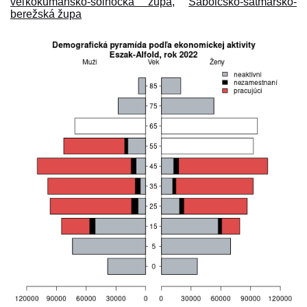
veľkokumánsko-solnocká župa
,
Sabolčsko-satmársko-
berežská župa