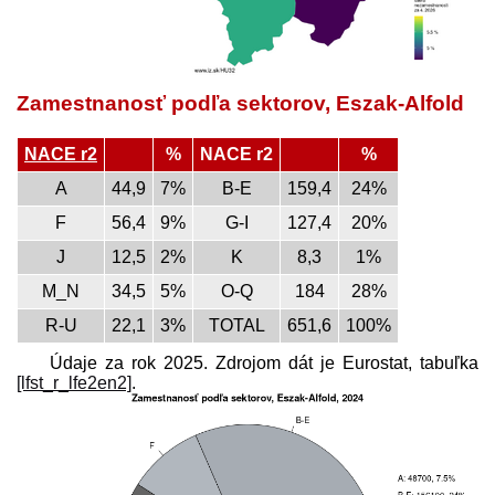
Zamestnanosť podľa sektorov, Eszak-Alfold
NACE r2
%
NACE r2
%
A
44,9
7%
B-E
159,4
24%
F
56,4
9%
G-I
127,4
20%
J
12,5
2%
K
8,3
1%
M_N
34,5
5%
O-Q
184
28%
R-U
22,1
3%
TOTAL
651,6
100%
Údaje za rok 2025. Zdrojom dát je Eurostat, tabuľka
[lfst_r_lfe2en2]
.