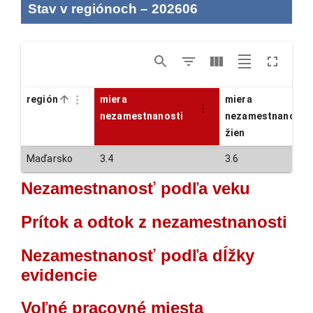
Stav v regiónoch
–
202606
región
miera
miera
nezamestnanosti
nezamestnanosti
žien
Maďarsko
3.4
3.6
Nezamestnanosť podľa veku
Prítok a odtok z nezamestnanosti
Nezamestnanosť podľa dĺžky
evidencie
Voľné pracovné miesta