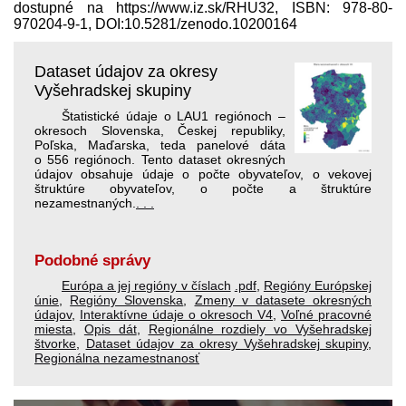
dostupné na https://www.iz.sk/​RHU32, ISBN: 978-80-
970204-9-1, DOI:10.5281/zenodo.10200164
Dataset údajov za okresy
Vyšehradskej skupiny
Štatistické údaje o LAU1 regiónoch –
okresoch Slovenska, Českej republiky,
Poľska, Maďarska, teda panelové dáta
o 556 regiónoch. Tento dataset okresných
údajov obsahuje údaje o počte obyvateľov, o vekovej
štruktúre obyvateľov, o počte a štruktúre
nezamestnaných.
. . .
Podobné správy
Európa a jej regióny v číslach
.pdf
,
Regióny Európskej
únie
,
Regióny Slovenska
,
Zmeny v datasete okresných
údajov
,
Interaktívne údaje o okresoch V4
,
Voľné pracovné
miesta
,
Opis dát
,
Regionálne rozdiely vo Vyšehradskej
štvorke
,
Dataset údajov za okresy Vyšehradskej skupiny
,
Regionálna nezamestnanosť