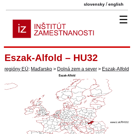
/
slovensky
english
☰
Eszak-Alfold – HU32
regióny EÚ
:
Maďarsko
>
Dolná zem a sever
>
Eszak-Alfold