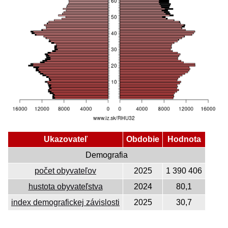
Ukazovateľ
Obdobie
Hodnota
Demografia
počet obyvateľov
2025
1 390 406
hustota obyvateľstva
2024
80,1
index demografickej závislosti
2025
30,7