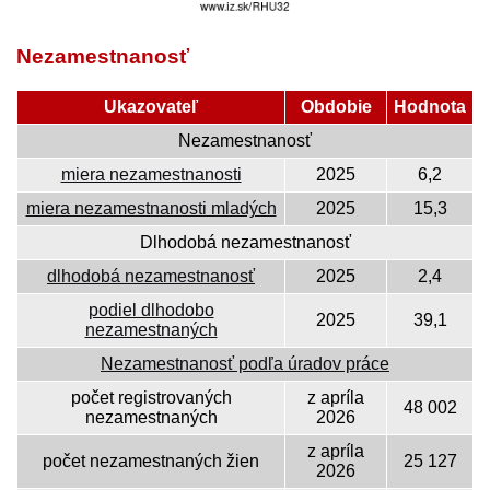
Nezamestnanosť
Ukazovateľ
Obdobie
Hodnota
Nezamestnanosť
miera nezamestnanosti
2025
6,2
miera nezamestnanosti mladých
2025
15,3
Dlhodobá nezamestnanosť
dlhodobá nezamestnanosť
2025
2,4
podiel dlhodobo
2025
39,1
nezamestnaných
Nezamestnanosť podľa úradov práce
počet registrovaných
z apríla
48 002
nezamestnaných
2026
z apríla
počet nezamestnaných žien
25 127
2026