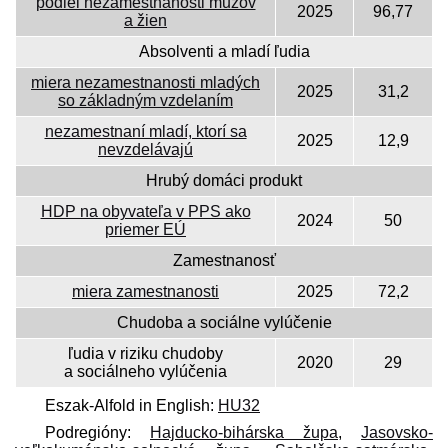
podiel nezamestnanosti mužov
2025
96,77
a žien
Absolventi a mladí ľudia
miera nezamestnanosti mladých
2025
31,2
so základným vzdelaním
nezamestnaní mladí, ktorí sa
2025
12,9
nevzdelávajú
Hrubý domáci produkt
HDP na obyvateľa v PPS ako
2024
50
priemer EÚ
Zamestnanosť
miera zamestnanosti
2025
72,2
Chudoba a sociálne vylúčenie
ľudia v riziku chudoby
2020
29
a sociálneho vylúčenia
Eszak-Alfold in English:
HU32
Podregióny:
Hajducko-bihárska župa
,
Jasovsko-