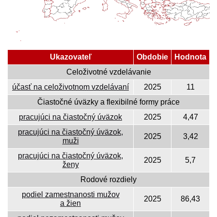
Ukazovateľ
Obdobie
Hodnota
Celoživotné vzdelávanie
účasť na celoživotnom vzdelávaní
2025
11
Čiastočné úväzky a flexibilné formy práce
pracujúci na čiastočný úväzok
2025
4,47
pracujúci na čiastočný úväzok,
2025
3,42
muži
pracujúci na čiastočný úväzok,
2025
5,7
ženy
Rodové rozdiely
podiel zamestnanosti mužov
2025
86,43
a žien