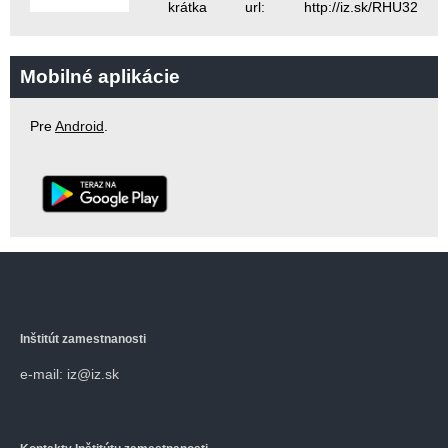
krátka url: http://iz.sk/RHU32
Mobilné aplikácie
Pre
Android
.
Inštitút zamestnanosti
e-mail: iz@iz.sk