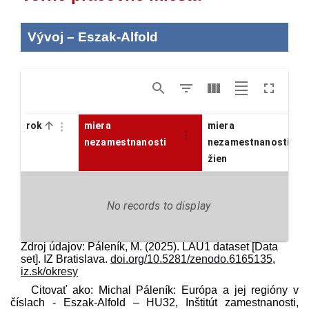
Vývoj
–
Eszak-Alfold
rok
miera
miera
nezamestnanosti
nezamestnanosti
žien
No records to display
Zdroj údajov: Páleník, M. (2025). LAU1 dataset [Data
set]. IZ Bratislava.
doi.org/10.5281/zenodo.6165135
,
iz.sk/okresy
Citovať ako: Michal Páleník: Európa a jej regióny v
číslach - Eszak-Alfold – HU32, Inštitút zamestnanosti,