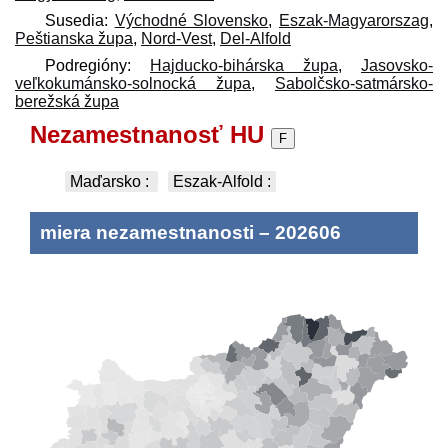
Susedia:
Východné Slovensko
,
Eszak-Magyarorszag
,
Peštianska župa
,
Nord-Vest
,
Del-Alfold
Podregióny:
Hajducko-bihárska župa
,
Jasovsko-
veľkokumánsko-solnocká župa
,
Sabolčsko-satmársko-
berežská župa
Nezamestnanosť HU
F
Maďarsko
:
Eszak-Alfold
:
miera nezamestnanosti
–
202606