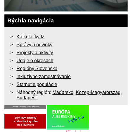
Rýchla navigácia
Kalkulačky IZ
Správy a novinky
Projekty a aktivity
Údaje o okresoch
Regióny Slovenska
Inkluzívne zamestnávanie
Starnutie populácie
Náhodný región:
Maďarsko
,
Kozep-Magyarorszag
,
Budapešť