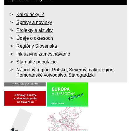
Kalkulačky IZ
Správy a novinky
Projekty a aktivity
Údaje o okresoch
Regióny Slovenska
Inkluzívne zamestnávanie
Starnutie populácie
Náhodný región:
Poľsko
,
Severný makroregión
,
Pomoranské vojvodstvo
,
Starogardzki