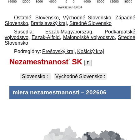
Ostatné:
Slovensko
,
Východné Slovensko
,
Západné
Slovensko
,
Bratislavský kraj
,
Stredné Slovensko
Susedia:
Eszak-Magyarorszag
,
Podkarpatské
vojvodstvo
,
Eszak-Alfold
,
Malopoľské vojvodstvo
,
Stredné
Slovensko
Podregióny:
Prešovský kraj
,
Košický kraj
Nezamestnanosť SK
F
Slovensko
:
Východné Slovensko
:
miera nezamestnanosti
–
202606