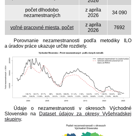
2026
počet dlhodobo
z apríla
34 090
nezamestnaných
2026
z apríla
voľné pracovné miesta, počet
7692
2026
Porovnanie nezamestnanosti podľa metodiky ILO
a úradov práce ukazuje určite rozdiely.
Údaje o nezamestnanosti v okresoch Východné
Slovensko na
Dataset údajov za okresy Vyšehradskej
skupiny
.