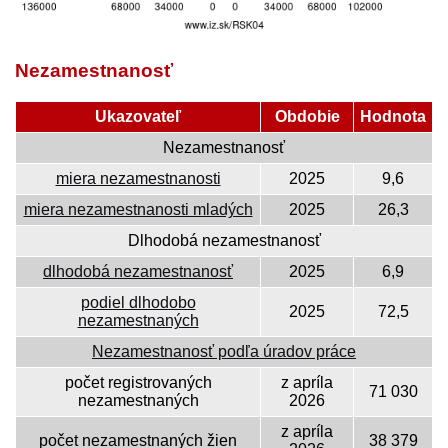
Nezamestnanosť
Ukazovateľ
Obdobie
Hodnota
Nezamestnanosť
miera nezamestnanosti
2025
9,6
miera nezamestnanosti mladých
2025
26,3
Dlhodobá nezamestnanosť
dlhodobá nezamestnanosť
2025
6,9
podiel dlhodobo
2025
72,5
nezamestnaných
Nezamestnanosť podľa úradov práce
počet registrovaných
z apríla
71 030
nezamestnaných
2026
z apríla
počet nezamestnaných žien
38 379