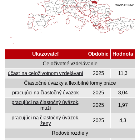
Ukazovateľ
Obdobie
Hodnota
Celoživotné vzdelávanie
účasť na celoživotnom vzdelávaní
2025
11,3
Čiastočné úväzky a flexibilné formy práce
pracujúci na čiastočný úväzok
2025
3,04
pracujúci na čiastočný úväzok,
2025
1,97
muži
pracujúci na čiastočný úväzok,
2025
4,3
ženy
Rodové rozdiely