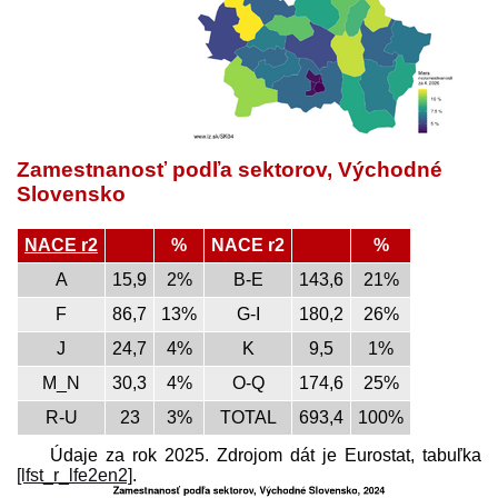
Zamestnanosť podľa sektorov, Východné
Slovensko
NACE r2
%
NACE r2
%
A
15,9
2%
B-E
143,6
21%
F
86,7
13%
G-I
180,2
26%
J
24,7
4%
K
9,5
1%
M_N
30,3
4%
O-Q
174,6
25%
R-U
23
3%
TOTAL
693,4
100%
Údaje za rok 2025. Zdrojom dát je Eurostat, tabuľka
[lfst_r_lfe2en2]
.