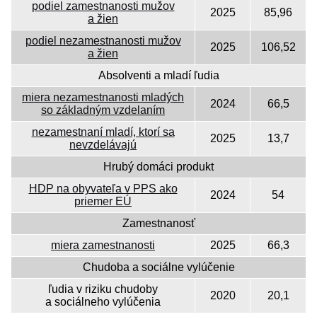
podiel zamestnanosti mužov
2025
85,96
a žien
podiel nezamestnanosti mužov
2025
106,52
a žien
Absolventi a mladí ľudia
miera nezamestnanosti mladých
2024
66,5
so základným vzdelaním
nezamestnaní mladí, ktorí sa
2025
13,7
nevzdelávajú
Hrubý domáci produkt
HDP na obyvateľa v PPS ako
2024
54
priemer EÚ
Zamestnanosť
miera zamestnanosti
2025
66,3
Chudoba a sociálne vylúčenie
ľudia v riziku chudoby
2020
20,1
a sociálneho vylúčenia