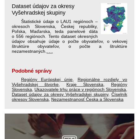
Dataset údajov za okresy
Vyšehradskej skupiny
Štatistické údaje o LAU1 regiónoch –
okresoch Slovenska, Českej republiky,
Poľska, Maďarska, teda panelové dáta
o 556 regiónoch. Tento dataset okresných
údajov obsahuje údaje o počte obyvateľov, o vekovej
štruktúre obyvateľov, o počte a štruktúre
nezamestnaných.
. . .
Podobné správy
Regióny Európskej únie
,
Regionálne rozdiely vo
Vyšehradskej štvorke
,
Kraje Slovenska
,
Regióny
Slovenska
,
Ukazovatele trhu práce v regiónoch Slovenska
,
Dataset údajov za okresy Vyšehradskej skupiny
,
Číselník
okresov Slovenska
,
Nezamestnanosť Česka a Slovenska