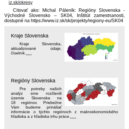
iz.sk/okresy
Citovať ako: Michal Páleník: Regióny Slovenska -
Východné Slovensko – SK04, Inštitút zamestnanosti,
dostupné na https://www.iz.sk/​sk/projekty/regiony-eu/SK04
Kraje Slovenska
Kraje Slovenska,
aktualizované údaje,
číselník.
. . .
Regióny Slovenska
Pre potreby našich
analýz sme rozčlenili
územie Slovenska na
18 regiónov. Priebežne
Vám budeme prinášať
informácie o týchto regiónoch z makroekonomického
hľadiska a z hľadiska trhu práce.
. . .