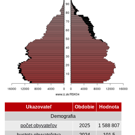
Ukazovateľ
Obdobie
Hodnota
Demografia
počet obyvateľov
2025
1 588 807
hustota obyvateľstva
2024
101,5