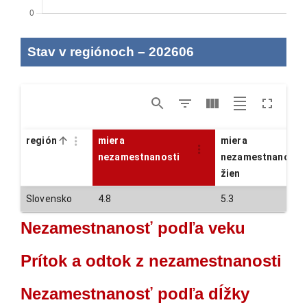
Stav v regiónoch
–
202606
región
miera
miera
nezamestnanosti
nezamestnanosti
žien
Slovensko
4.8
5.3
Nezamestnanosť podľa veku
Prítok a odtok z nezamestnanosti
Nezamestnanosť podľa dĺžky