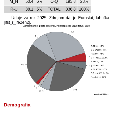
M_N
50,4
6%
O-Q
193,8
23%
R-U
38,1
5%
TOTAL
836,8
100%
Údaje za rok 2025. Zdrojom dát je Eurostat, tabuľka
[lfst_r_lfe2en2]
.
Demografia