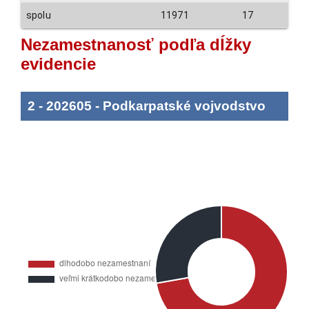
spolu
11971
17
Nezamestnanosť podľa dĺžky
evidencie
2
-
202605
-
Podkarpatské vojvodstvo