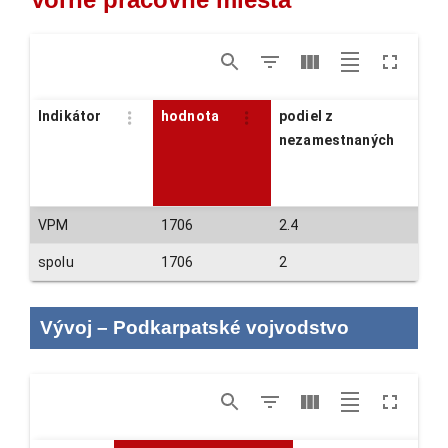
Indikátor
hodnota
podiel z
nezamestnaných
VPM
1706
2.4
spolu
1706
2
Vývoj
–
Podkarpatské vojvodstvo