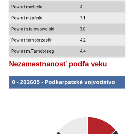
Powiat mielecki
4
Powiat niżański
7.1
Powiat stalowowolski
3.8
Powiat tarnobrzeski
4.2
Powiat m.Tarnobrzeg
4.4
Nezamestnanosť podľa veku
0
-
202605
-
Podkarpatské vojvodstvo