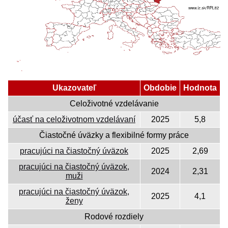
Ukazovateľ
Obdobie
Hodnota
Celoživotné vzdelávanie
účasť na celoživotnom vzdelávaní
2025
5,8
Čiastočné úväzky a flexibilné formy práce
pracujúci na čiastočný úväzok
2025
2,69
pracujúci na čiastočný úväzok,
2024
2,31
muži
pracujúci na čiastočný úväzok,
2025
4,1
ženy
Rodové rozdiely