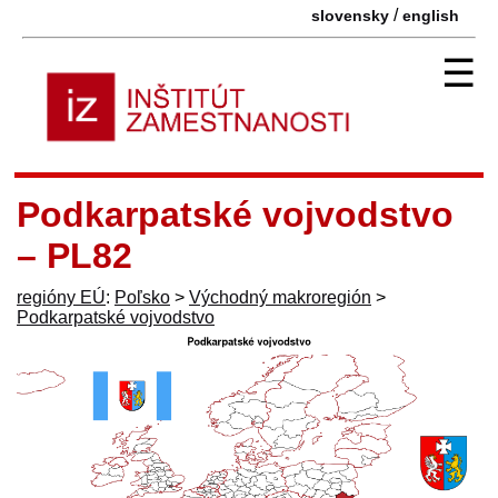
/
slovensky
english
☰
Podkarpatské vojvodstvo
– PL82
regióny EÚ
:
Poľsko
>
Východný makroregión
>
Podkarpatské vojvodstvo