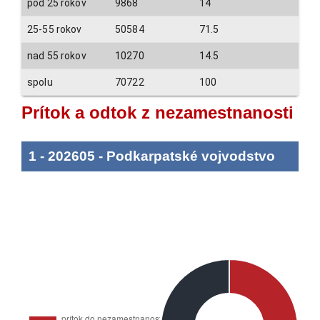
pod 25 rokov
9868
14
25-55 rokov
50584
71.5
nad 55 rokov
10270
14.5
spolu
70722
100
Prítok a odtok z nezamestnanosti
1
-
202605
-
Podkarpatské vojvodstvo