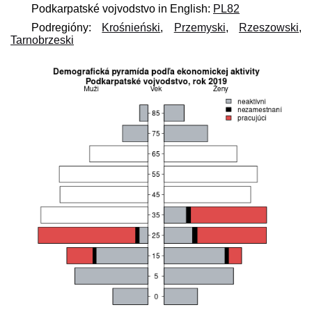
Podkarpatské vojvodstvo in English:
PL82
Podregióny:
Krośnieński
,
Przemyski
,
Rzeszowski
,
Tarnobrzeski