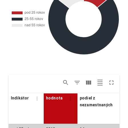
Indikátor
hodnota
podiel z
nezamestnaných