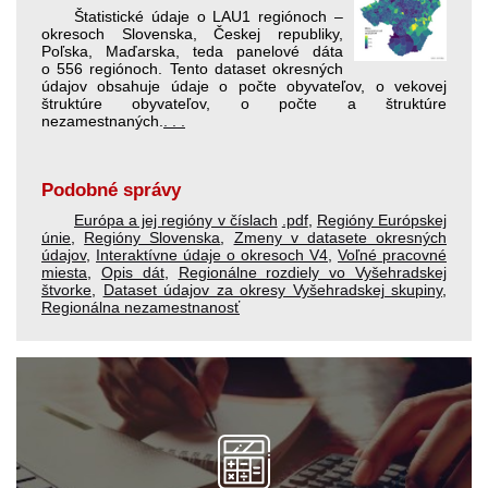
Štatistické údaje o LAU1 regiónoch –
okresoch Slovenska, Českej republiky,
Poľska, Maďarska, teda panelové dáta
o 556 regiónoch. Tento dataset okresných
údajov obsahuje údaje o počte obyvateľov, o vekovej
štruktúre obyvateľov, o počte a štruktúre
nezamestnaných.
. . .
Podobné správy
Európa a jej regióny v číslach
.pdf
,
Regióny Európskej
únie
,
Regióny Slovenska
,
Zmeny v datasete okresných
údajov
,
Interaktívne údaje o okresoch V4
,
Voľné pracovné
miesta
,
Opis dát
,
Regionálne rozdiely vo Vyšehradskej
štvorke
,
Dataset údajov za okresy Vyšehradskej skupiny
,
Regionálna nezamestnanosť