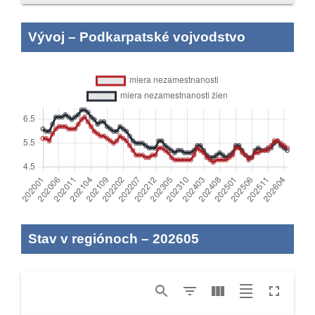
Vývoj
–
Podkarpatské vojvodstvo
Stav v regiónoch
–
202605