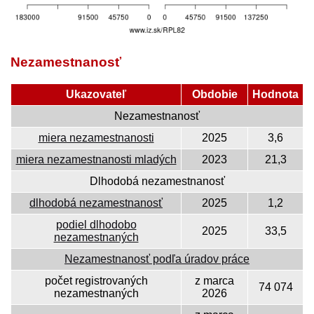
Nezamestnanosť
Ukazovateľ
Obdobie
Hodnota
Nezamestnanosť
miera nezamestnanosti
2025
3,6
miera nezamestnanosti mladých
2023
21,3
Dlhodobá nezamestnanosť
dlhodobá nezamestnanosť
2025
1,2
podiel dlhodobo
2025
33,5
nezamestnaných
Nezamestnanosť podľa úradov práce
počet registrovaných
z marca
74 074
nezamestnaných
2026