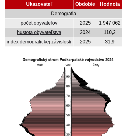
Ukazovateľ
Obdobie
Hodnota
Demografia
počet obyvateľov
2025
1 947 062
hustota obyvateľstva
2024
110,2
index demografickej závislosti
2025
31,9