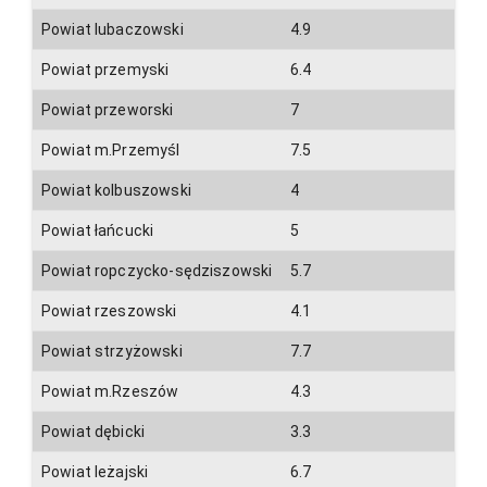
Powiat lubaczowski
4.9
Powiat przemyski
6.4
Powiat przeworski
7
Powiat m.Przemyśl
7.5
Powiat kolbuszowski
4
Powiat łańcucki
5
Powiat ropczycko-sędziszowski
5.7
Powiat rzeszowski
4.1
Powiat strzyżowski
7.7
Powiat m.Rzeszów
4.3
Powiat dębicki
3.3
Powiat leżajski
6.7