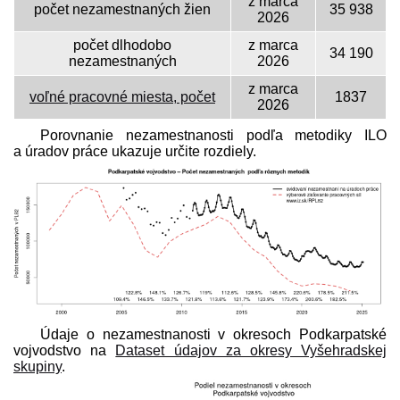
z marca
počet nezamestnaných žien
35 938
2026
počet dlhodobo
z marca
34 190
nezamestnaných
2026
z marca
voľné pracovné miesta, počet
1837
2026
Porovnanie nezamestnanosti podľa metodiky ILO
a úradov práce ukazuje určite rozdiely.
Údaje o nezamestnanosti v okresoch Podkarpatské
vojvodstvo na
Dataset údajov za okresy Vyšehradskej
skupiny
.