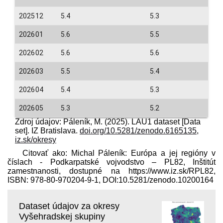
202512
5.4
5.3
202601
5.6
5.5
202602
5.6
5.6
202603
5.5
5.4
202604
5.4
5.3
202605
5.3
5.2
Zdroj údajov: Páleník, M. (2025). LAU1 dataset [Data
set]. IZ Bratislava.
doi.org/10.5281/zenodo.6165135
,
iz.sk/okresy
Citovať ako: Michal Páleník: Európa a jej regióny v
číslach - Podkarpatské vojvodstvo – PL82, Inštitút
zamestnanosti, dostupné na https://www.iz.sk/​RPL82,
ISBN: 978-80-970204-9-1, DOI:10.5281/zenodo.10200164
Dataset údajov za okresy
Vyšehradskej skupiny