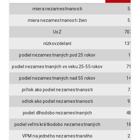
miera nezamestnanosti
5.3
miera nezamestnanosti žien
5.2
UoZ
70722
nízkovzdelaní
13103
podiel nezamestnaných pod 25 rokov
14
podiel nezamestnaných vo veku 25-55 rokov
71.5
podiel nezamestnaných nad 55 rokov
14.5
prítok ako podiel nezamestnanosti
7.2
odtok ako podiel nezamestnanosti
9.7
podiel dlhodobo nezamestnaných
48.5
podiel veľmi krátkodobo nezamestnaných
18.7
VPM na jedného nezamestnaného
2.4