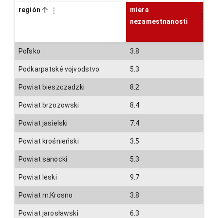
región
miera
nezamestnanosti
Poľsko
3.8
Podkarpatské vojvodstvo
5.3
Powiat bieszczadzki
8.2
Powiat brzozowski
8.4
Powiat jasielski
7.4
Powiat krośnieński
3.5
Powiat sanocki
5.3
Powiat leski
9.7
Powiat m.Krosno
3.8
Powiat jarosławski
6.3