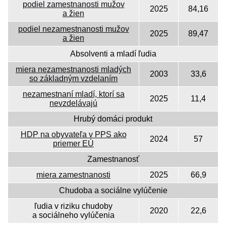
podiel zamestnanosti mužov
2025
84,16
a žien
podiel nezamestnanosti mužov
2025
89,47
a žien
Absolventi a mladí ľudia
miera nezamestnanosti mladých
2003
33,6
so základným vzdelaním
nezamestnaní mladí, ktorí sa
2025
11,4
nevzdelávajú
Hrubý domáci produkt
HDP na obyvateľa v PPS ako
2024
57
priemer EÚ
Zamestnanosť
miera zamestnanosti
2025
66,9
Chudoba a sociálne vylúčenie
ľudia v riziku chudoby
2020
22,6
a sociálneho vylúčenia