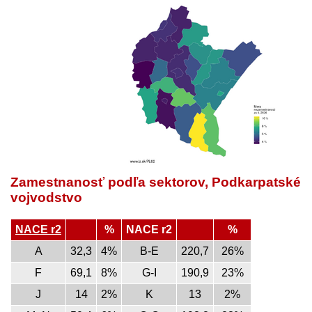
Zamestnanosť podľa sektorov, Podkarpatské
vojvodstvo
NACE r2
%
NACE r2
%
A
32,3
4%
B-E
220,7
26%
F
69,1
8%
G-I
190,9
23%
J
14
2%
K
13
2%