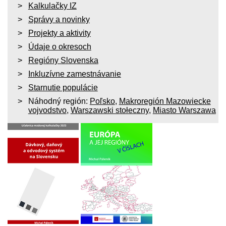
Kalkulačky IZ
Správy a novinky
Projekty a aktivity
Údaje o okresoch
Regióny Slovenska
Inkluzívne zamestnávanie
Starnutie populácie
Náhodný región:
Poľsko
,
Makroregión Mazowiecke
vojvodstvo
,
Warszawski stołeczny
,
Miasto Warszawa