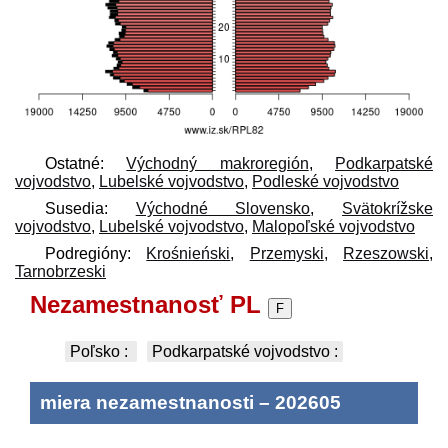
Ostatné:
Východný makroregión
,
Podkarpatské
vojvodstvo
,
Lubelské vojvodstvo
,
Podleské vojvodstvo
Susedia:
Východné Slovensko
,
Svätokrížske
vojvodstvo
,
Lubelské vojvodstvo
,
Malopoľské vojvodstvo
Podregióny:
Krośnieński
,
Przemyski
,
Rzeszowski
,
Tarnobrzeski
Nezamestnanosť PL
F
Poľsko
:
Podkarpatské vojvodstvo
:
miera nezamestnanosti
–
202605