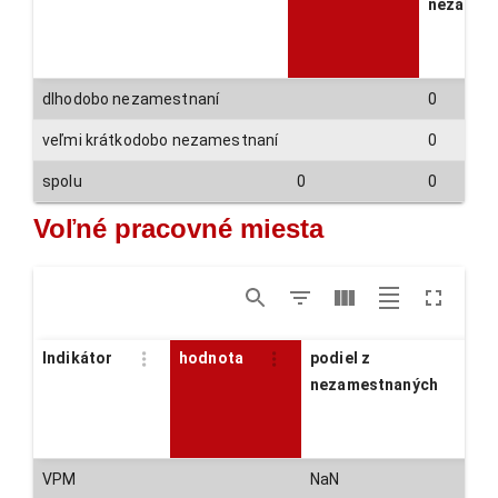
nezames
dlhodobo nezamestnaní
0
veľmi krátkodobo nezamestnaní
0
spolu
0
0
Voľné pracovné miesta
Indikátor
hodnota
podiel z
nezamestnaných
VPM
NaN