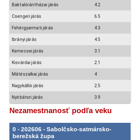
Baktalórántházai járás
4.2
Csengeri járás
6.5
Fehérgyarmati járás
4.3
Ibrányi járás
4.5
Kemecsei járás
3.1
Kisvárdai járás
2.1
Mátészalkai járás
4
Nagykállói járás
2.5
Nyírbátori járás
3.9
Nezamestnanosť podľa veku
0
-
202606
-
Sabolčsko-satmársko-
berežská župa