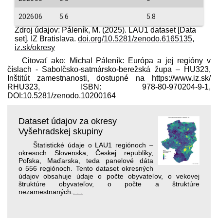
202606
5.6
5.8
Zdroj údajov: Páleník, M. (2025). LAU1 dataset [Data
set]. IZ Bratislava.
doi.org/10.5281/zenodo.6165135
,
iz.sk/okresy
Citovať ako: Michal Páleník: Európa a jej regióny v
číslach - Sabolčsko-satmársko-berežská župa – HU323,
Inštitút zamestnanosti, dostupné na https://www.iz.sk/​
RHU323, ISBN: 978-80-970204-9-1,
DOI:10.5281/zenodo.10200164
Dataset údajov za okresy
Vyšehradskej skupiny
Štatistické údaje o LAU1 regiónoch –
okresoch Slovenska, Českej republiky,
Poľska, Maďarska, teda panelové dáta
o 556 regiónoch. Tento dataset okresných
údajov obsahuje údaje o počte obyvateľov, o vekovej
štruktúre obyvateľov, o počte a štruktúre
nezamestnaných.
. . .