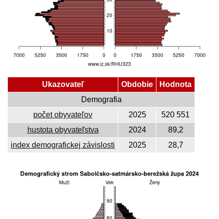
Ukazovateľ
Obdobie
Hodnota
Demografia
počet obyvateľov
2025
520 551
hustota obyvateľstva
2024
89,2
index demografickej závislosti
2025
28,7