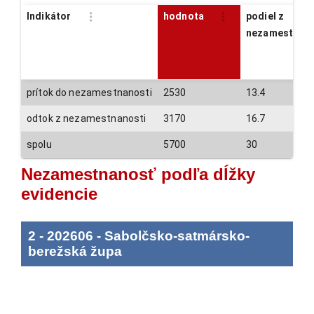
Indikátor
hodnota
podiel z
nezamestnan
prítok do nezamestnanosti
2530
13.4
odtok z nezamestnanosti
3170
16.7
spolu
5700
30
Nezamestnanosť podľa dĺžky
evidencie
2
-
202606
-
Sabolčsko-satmársko-
berežská župa