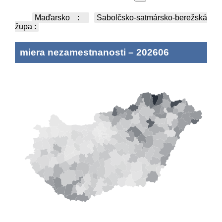
Maďarsko
:
Sabolčsko-satmársko-berežská
župa
:
miera nezamestnanosti
–
202606