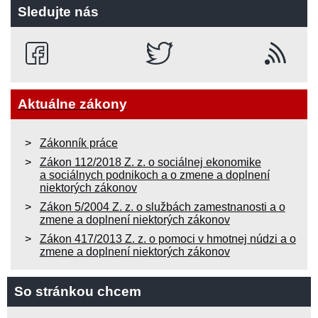
Sledujte nás
Aktuálne zákony
Zákonník práce
Zákon 112/2018 Z. z. o sociálnej ekonomike
a sociálnych podnikoch a o zmene a doplnení
niektorých zákonov
Zákon 5/2004 Z. z. o službách zamestnanosti a o
zmene a doplnení niektorých zákonov
Zákon 417/2013 Z. z. o pomoci v hmotnej núdzi a o
zmene a doplnení niektorých zákonov
So stránkou chcem