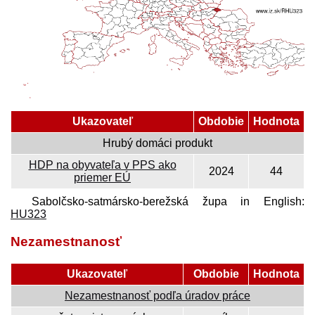
Ukazovateľ
Obdobie
Hodnota
Hrubý domáci produkt
HDP na obyvateľa v PPS ako
2024
44
priemer EÚ
Sabolčsko-satmársko-berežská župa in English:
HU323
Nezamestnanosť
Ukazovateľ
Obdobie
Hodnota
Nezamestnanosť podľa úradov práce