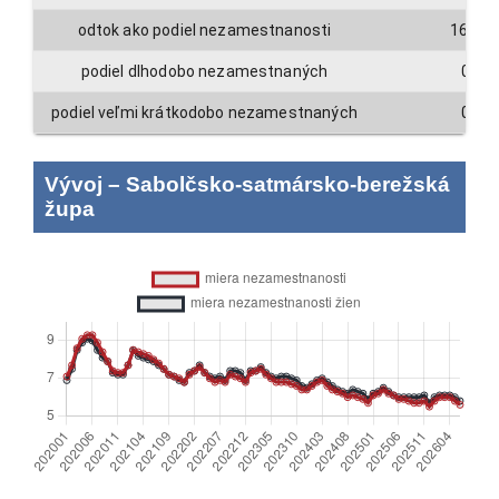
odtok ako podiel nezamestnanosti
16.7
podiel dlhodobo nezamestnaných
0
podiel veľmi krátkodobo nezamestnaných
0
Vývoj
–
Sabolčsko-satmársko-berežská
župa