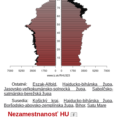
Ostatné:
Eszak-Alfold
,
Hajducko-bihárska župa
,
Jasovsko-veľkokumánsko-solnocká župa
,
Sabolčsko-
satmársko-berežská župa
Susedia:
Košický kraj
,
Hajducko-bihárska župa
,
Boršodsko-abovsko-zemplínska župa
,
Bihor
,
Satu Mare
Nezamestnanosť HU
F