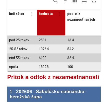
Indikátor
hodnota
podiel z
nezamestnaných
pod 25 rokov
2531
13.4
25-55 rokov
10264
54.2
nad 55 rokov
6133
32.4
spolu
18928
100
Prítok a odtok z nezamestnanosti
1
-
202606
-
Sabolčsko-satmársko-
berežská župa