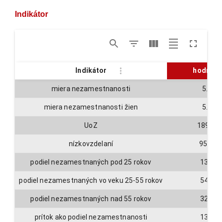
Indikátor
Indikátor
hodnota
miera nezamestnanosti
5.6
miera nezamestnanosti žien
5.8
UoZ
18928
nízkovzdelaní
9563
podiel nezamestnaných pod 25 rokov
13.4
podiel nezamestnaných vo veku 25-55 rokov
54.2
podiel nezamestnaných nad 55 rokov
32.4
prítok ako podiel nezamestnanosti
13.4