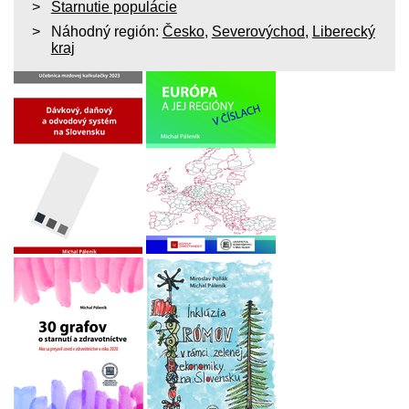
Starnutie populácie
Náhodný región:
Česko
,
Severovýchod
,
Liberecký
kraj