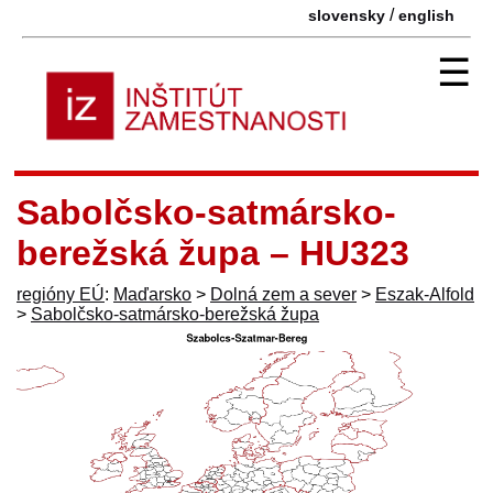
/
slovensky
english
☰
Sabolčsko-satmársko-
berežská župa – HU323
regióny EÚ
:
Maďarsko
>
Dolná zem a sever
>
Eszak-Alfold
>
Sabolčsko-satmársko-berežská župa