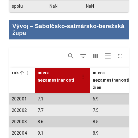
spolu
NaN
NaN
Vývoj
–
Sabolčsko-satmársko-berežská
župa
rok
miera
miera
nezamestnanosti
nezamestnanosti
žien
202001
7.1
6.9
202002
7.7
7.5
202003
8.6
8.5
202004
9.1
8.9