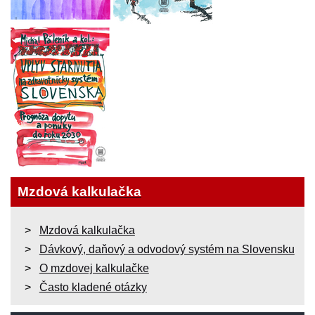
Mzdová kalkulačka
Mzdová kalkulačka
Dávkový, daňový a odvodový systém na Slovensku
O mzdovej kalkulačke
Často kladené otázky