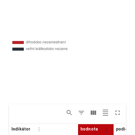
Indikátor
hodnota
podiel z