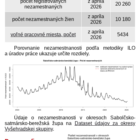
počet registrovaných
z apríla
20 260
nezamestnaných
2026
z apríla
počet nezamestnaných žien
10 180
2026
z apríla
voľné pracovné miesta, počet
5434
2026
Porovnanie nezamestnanosti podľa metodiky ILO
a úradov práce ukazuje určite rozdiely.
Údaje o nezamestnanosti v okresoch Sabolčsko-
satmársko-berežská župa na
Dataset údajov za okresy
Vyšehradskej skupiny
.