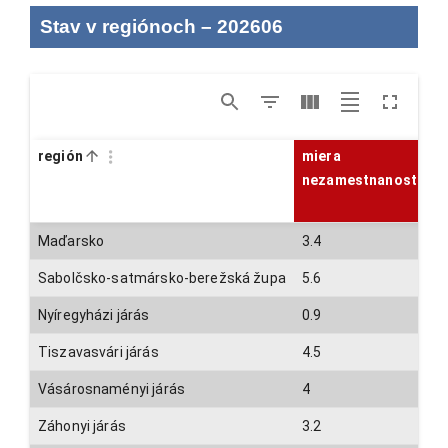
Stav v regiónoch
–
202606
región
miera
nezamestnanosti
Maďarsko
3.4
Sabolčsko-satmársko-berežská župa
5.6
Nyíregyházi járás
0.9
Tiszavasvári járás
4.5
Vásárosnaményi járás
4
Záhonyi járás
3.2