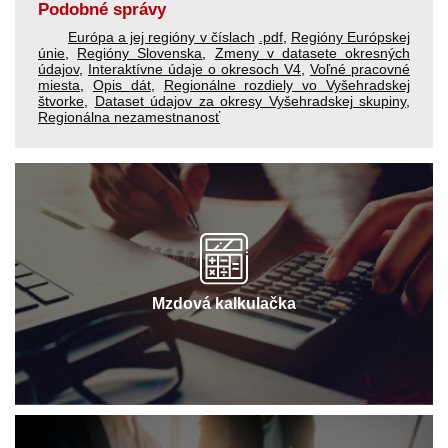
Podobné správy
Európa a jej regióny v číslach
.pdf
,
Regióny Európskej
únie
,
Regióny Slovenska
,
Zmeny v datasete okresných
údajov
,
Interaktívne údaje o okresoch V4
,
Voľné pracovné
miesta
,
Opis dát
,
Regionálne rozdiely vo Vyšehradskej
štvorke
,
Dataset údajov za okresy Vyšehradskej skupiny
,
Regionálna nezamestnanosť
Mzdová kalkulačka