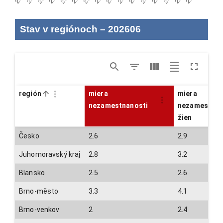
Stav v regiónoch
–
202606
región
miera
miera
nezamestnanosti
nezamestnan
žien
Česko
2.6
2.9
Juhomoravský kraj
2.8
3.2
Blansko
2.5
2.6
Brno-město
3.3
4.1
Brno-venkov
2
2.4