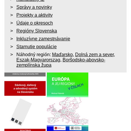
Správy a novinky
Projekty a aktivity
Údaje o okresoch
Regióny Slovenska
Inkluzívne zamestnávanie
Starnutie populácie
Náhodný región:
Maďarsko
,
Dolná zem a sever
,
Eszak-Magyarorszag
,
Boršodsko-abovsko-
zemplínska župa