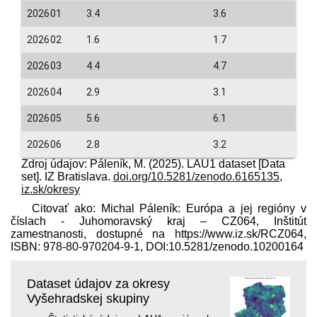
202601
3.4
3.6
202602
1.6
1.7
202603
4.4
4.7
202604
2.9
3.1
202605
5.6
6.1
202606
2.8
3.2
Zdroj údajov: Páleník, M. (2025). LAU1 dataset [Data
set]. IZ Bratislava.
doi.org/10.5281/zenodo.6165135
,
iz.sk/okresy
Citovať ako: Michal Páleník: Európa a jej regióny v
číslach - Juhomoravský kraj – CZ064, Inštitút
zamestnanosti, dostupné na https://www.iz.sk/​RCZ064,
ISBN: 978-80-970204-9-1, DOI:10.5281/zenodo.10200164
Dataset údajov za okresy
Vyšehradskej skupiny