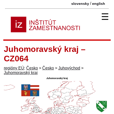
/
slovensky
english
☰
Juhomoravský kraj –
CZ064
regióny EÚ
:
Česko
>
Česko
>
Juhovýchod
>
Juhomoravský kraj