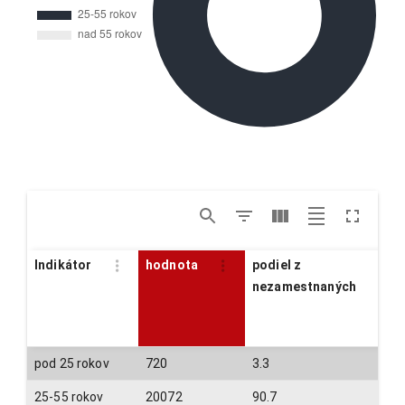
Indikátor
hodnota
podiel z
nezamestnaných
pod 25 rokov
720
3.3
25-55 rokov
20072
90.7