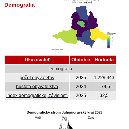
Demografia
Ukazovateľ
Obdobie
Hodnota
Demografia
počet obyvateľov
2025
1 229 343
hustota obyvateľstva
2024
174,6
index demografickej závislosti
2025
32,5