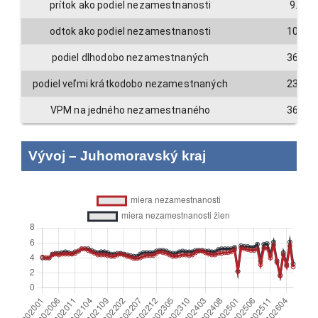
prítok ako podiel nezamestnanosti
9.4
odtok ako podiel nezamestnanosti
10.6
podiel dlhodobo nezamestnaných
36.6
podiel veľmi krátkodobo nezamestnaných
23.3
VPM na jedného nezamestnaného
36.4
Vývoj
–
Juhomoravský kraj