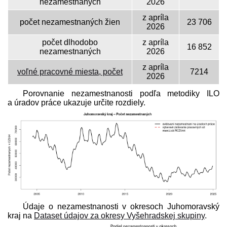
nezamestnaných
2026
z apríla
počet nezamestnaných žien
23 706
2026
počet dlhodobo
z apríla
16 852
nezamestnaných
2026
z apríla
voľné pracovné miesta, počet
7214
2026
Porovnanie nezamestnanosti podľa metodiky ILO
a úradov práce ukazuje určite rozdiely.
Údaje o nezamestnanosti v okresoch Juhomoravský
kraj na
Dataset údajov za okresy Vyšehradskej skupiny
.