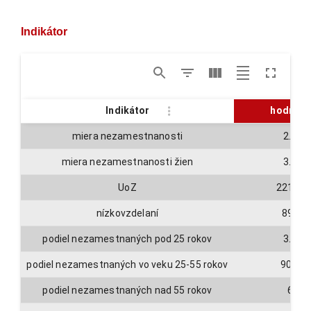
Indikátor
Indikátor
hodnota
miera nezamestnanosti
2.8
miera nezamestnanosti žien
3.2
UoZ
22122
nízkovzdelaní
897
podiel nezamestnaných pod 25 rokov
3.3
podiel nezamestnaných vo veku 25-55 rokov
90.7
podiel nezamestnaných nad 55 rokov
6