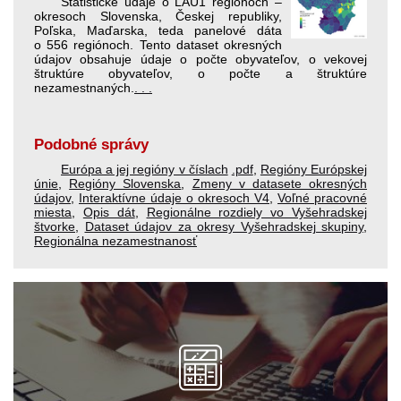
Štatistické údaje o LAU1 regiónoch –
okresoch Slovenska, Českej republiky,
Poľska, Maďarska, teda panelové dáta
o 556 regiónoch. Tento dataset okresných
údajov obsahuje údaje o počte obyvateľov, o vekovej
štruktúre obyvateľov, o počte a štruktúre
nezamestnaných.
. . .
Podobné správy
Európa a jej regióny v číslach
.pdf
,
Regióny Európskej
únie
,
Regióny Slovenska
,
Zmeny v datasete okresných
údajov
,
Interaktívne údaje o okresoch V4
,
Voľné pracovné
miesta
,
Opis dát
,
Regionálne rozdiely vo Vyšehradskej
štvorke
,
Dataset údajov za okresy Vyšehradskej skupiny
,
Regionálna nezamestnanosť