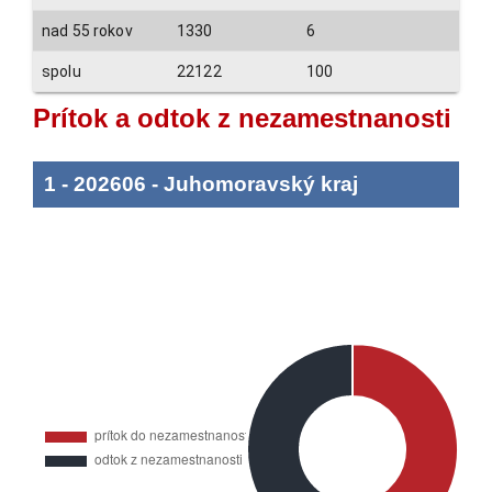
nad 55 rokov
1330
6
spolu
22122
100
Prítok a odtok z nezamestnanosti
1
-
202606
-
Juhomoravský kraj