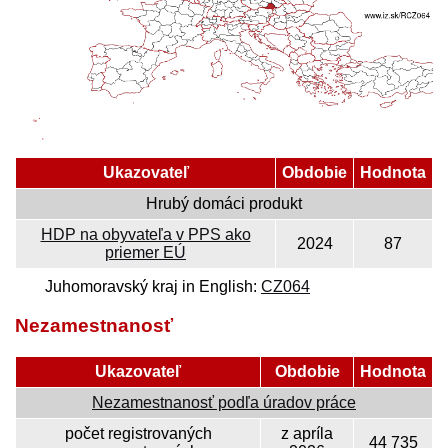
Ukazovateľ
Obdobie
Hodnota
Hrubý domáci produkt
HDP na obyvateľa v PPS ako
2024
87
priemer EÚ
Juhomoravský kraj in English:
CZ064
Nezamestnanosť
Ukazovateľ
Obdobie
Hodnota
Nezamestnanosť podľa úradov práce
počet registrovaných
z apríla
44 735