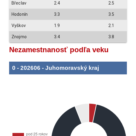
Břeclav
2.4
2.5
Hodonín
3.3
3.5
Vyškov
1.9
2.1
Znojmo
3.4
3.8
Nezamestnanosť podľa veku
0
-
202606
-
Juhomoravský kraj