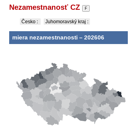
Nezamestnanosť CZ
F
Česko
:
Juhomoravský kraj
:
miera nezamestnanosti
–
202606