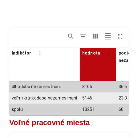
Indikátor
hodnota
podiel z
nezames
dlhodobo nezamestnaní
8105
36.6
veľmi krátkodobo nezamestnaní
5146
23.3
spolu
13251
60
Voľné pracovné miesta