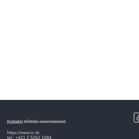
Kontakty
Inštitútu zamestnanosti
https://www.iz.sk
tel.: +421 2 5262 1084