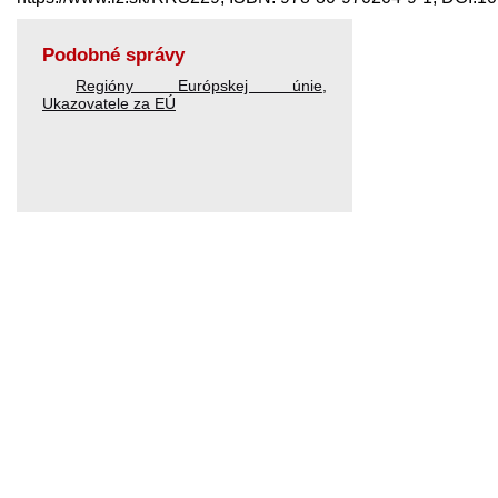
Podobné správy
Regióny Európskej únie
,
Ukazovatele za EÚ