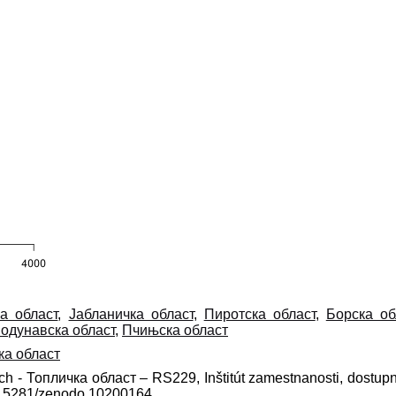
ка област
,
Јабланичка област
,
Пиротска област
,
Борска об
одунавска област
,
Пчињска област
ка област
lach - Топличка област – RS229, Inštitút zamestnanosti, dostup
10.5281/zenodo.10200164