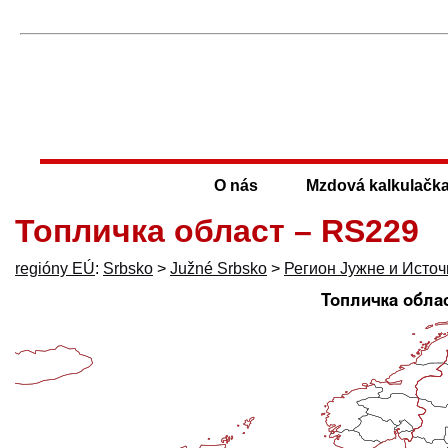
O nás
Mzdová kalkulačk
Топличка област – RS229
regióny EÚ
:
Srbsko
>
Južné Srbsko
>
Регион Јужне и Источ