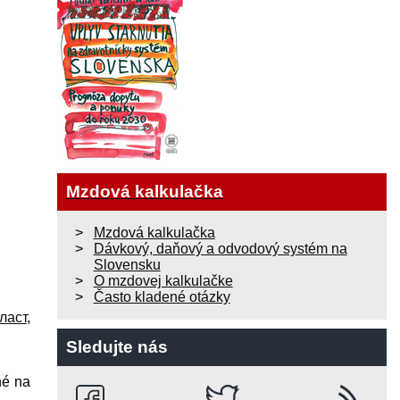
Mzdová kalkulačka
Mzdová kalkulačka
Dávkový, daňový a odvodový systém na
Slovensku
O mzdovej kalkulačke
Často kladené otázky
ласт
,
Sledujte nás
né na