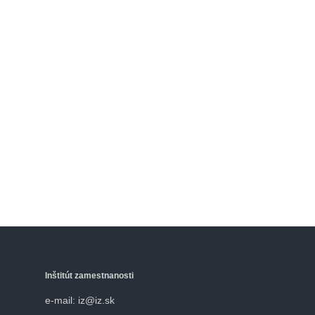
Inštitút zamestnanosti
e-mail: iz@iz.sk