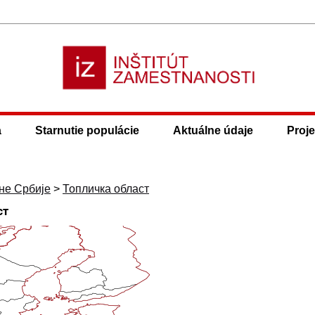
a
Starnutie populácie
Aktuálne údaje
Proje
не Србије
>
Топличка област