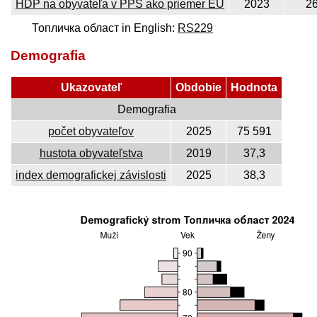
HDP na obyvateľa v PPS ako priemer EÚ
2023
2
Топличка област in English:
RS229
Demografia
Ukazovateľ
Obdobie
Hodnota
Demografia
počet obyvateľov
2025
75 591
hustota obyvateľstva
2019
37,3
index demografickej závislosti
2025
38,3