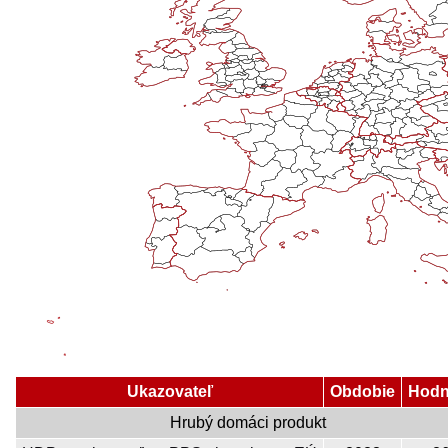
Ukazovateľ
Obdobie
Hodn
Hrubý domáci produkt