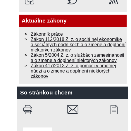
Aktuálne zákony
Zákonník práce
Zákon 112/2018 Z. z. o sociálnej ekonomike
a sociálnych podnikoch a o zmene a doplnení
niektorých zákonov
Zákon 5/2004 Z. z. o službách zamestnanosti
a o zmene a doplnení niektorých zákonov
Zákon 417/2013 Z. z. o pomoci v hmotnej
núdzi a o zmene a doplnení niektorých
zákonov
So stránkou chcem