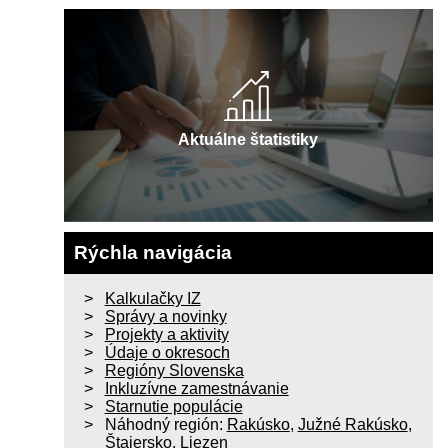
Aktuálne štatistiky
Rýchla navigácia
Kalkulačky IZ
Správy a novinky
Projekty a aktivity
Údaje o okresoch
Regióny Slovenska
Inkluzívne zamestnávanie
Starnutie populácie
Náhodný región:
Rakúsko
,
Južné Rakúsko
,
Štajersko
,
Liezen