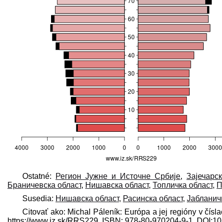
Ostatné:
Регион Јужне и Источне Србије
,
Зајечарс
Браничевска област
,
Нишавска област
,
Топличка област
,
П
Susedia:
Нишавска област
,
Расинска област
,
Јабланич
Citovať ako: Michal Páleník: Európa a jej regióny v čís
https://www.iz.sk/​RRS229, ISBN: 978-80-970204-9-1, DOI: