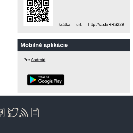
krátka url: http://iz.sk/RRS229
Mobilné aplikácie
Pre
Android
.