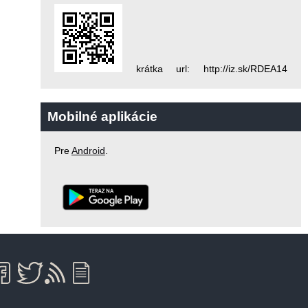
krátka url: http://iz.sk/RDEA14
Mobilné aplikácie
Pre
Android
.