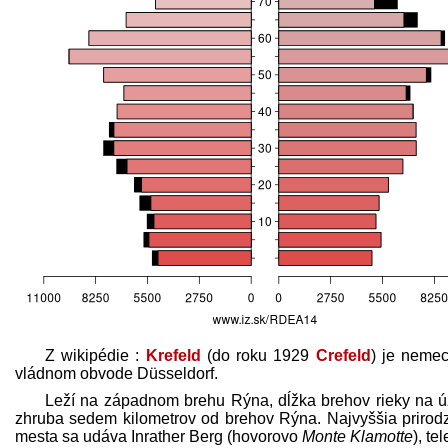
Z wikipédie :
Krefeld
(do roku 1929
Crefeld
) je nemec
vládnom obvode Düsseldorf.
Leží na západnom brehu Rýna, dĺžka brehov rieky na úz
zhruba sedem kilometrov od brehov Rýna. Najvyššia prirodz
mesta sa udáva Inrather Berg (hovorovo
Monte Klamotte
), t