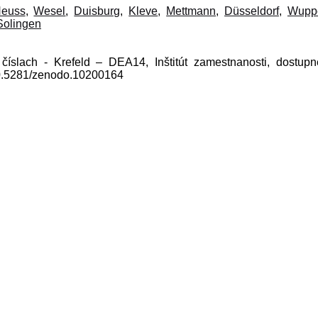
euss
,
Wesel
,
Duisburg
,
Kleve
,
Mettmann
,
Düsseldorf
,
Wuppe
Solingen
 číslach - Krefeld – DEA14, Inštitút zamestnanosti, dostup
10.5281/zenodo.10200164