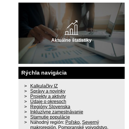
Aktuálne štatistiky
Rýchla navigácia
Kalkulačky IZ
Správy a novinky
Projekty a aktivity
Údaje o okresoch
Regióny Slovenska
Inkluzívne zamestnávanie
Starnutie populácie
Náhodný región:
Poľsko
,
Severný
makroregión
,
Pomoranské vojvodstvo
,