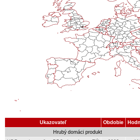
Ukazovateľ
Obdobie
Hodn
Hrubý domáci produkt