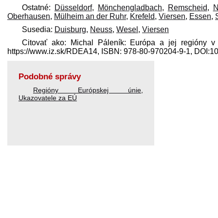
Ostatné:
Düsseldorf
,
Mönchengladbach
,
Remscheid
,
N
Oberhausen
,
Mülheim an der Ruhr
,
Krefeld
,
Viersen
,
Essen
,
Susedia:
Duisburg
,
Neuss
,
Wesel
,
Viersen
Citovať ako: Michal Páleník: Európa a jej regióny v
https://www.iz.sk/​RDEA14, ISBN: 978-80-970204-9-1, DOI:
Podobné správy
Regióny Európskej únie
,
Ukazovatele za EÚ