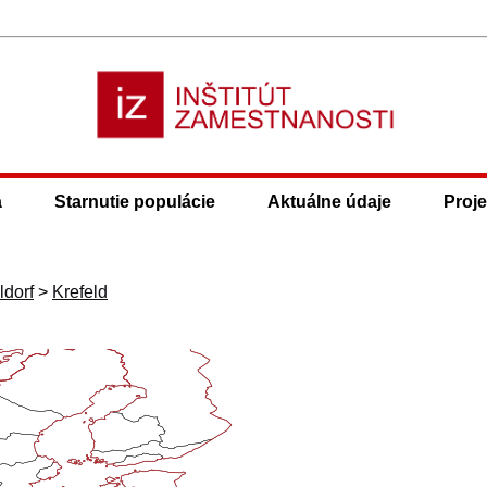
a
Starnutie populácie
Aktuálne údaje
Proje
ldorf
>
Krefeld