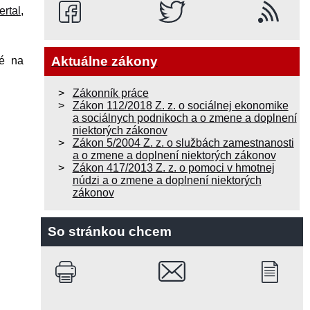
rtal
,
Aktuálne zákony
né na
Zákonník práce
Zákon 112/2018 Z. z. o sociálnej ekonomike
a sociálnych podnikoch a o zmene a doplnení
niektorých zákonov
Zákon 5/2004 Z. z. o službách zamestnanosti
a o zmene a doplnení niektorých zákonov
Zákon 417/2013 Z. z. o pomoci v hmotnej
núdzi a o zmene a doplnení niektorých
zákonov
So stránkou chcem