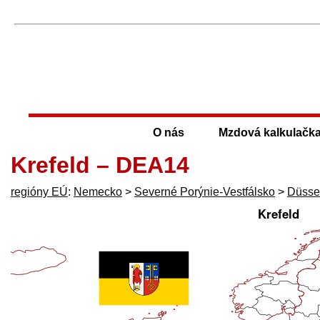
O nás
Mzdová kalkulačk
Krefeld – DEA14
regióny EÚ
:
Nemecko
>
Severné Porýnie-Vestfálsko
>
Düsse