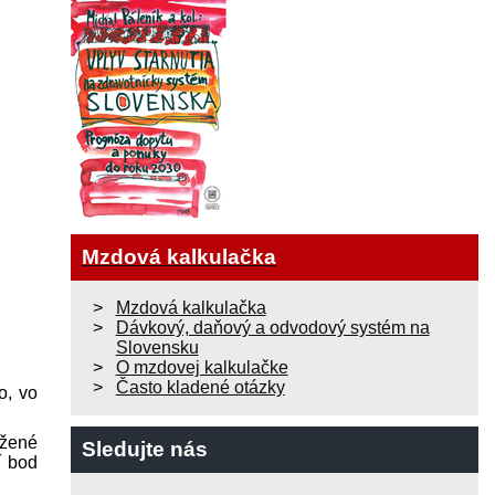
Mzdová kalkulačka
Mzdová kalkulačka
Dávkový, daňový a odvodový systém na
Slovensku
O mzdovej kalkulačke
Často kladené otázky
o, vo
ožené
Sledujte nás
í bod