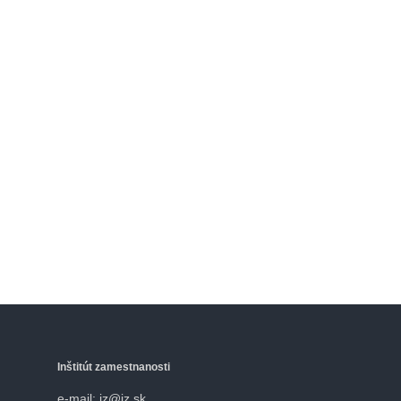
Inštitút zamestnanosti
e-mail: iz@iz.sk