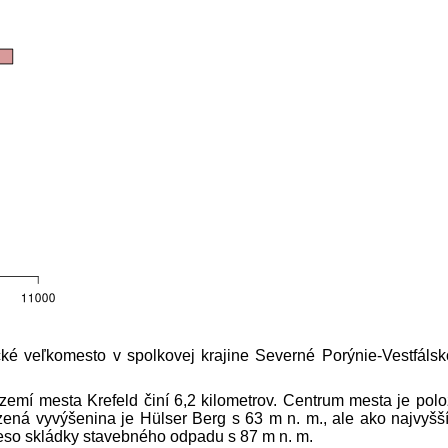
ké veľkomesto v spolkovej krajine Severné Porýnie-Vestfálsk
emí mesta Krefeld činí 6,2 kilometrov. Centrum mesta je pol
ená vyvýšenina je Hülser Berg s 63 m n. m., ale ako najvyšš
eleso skládky stavebného odpadu s 87 m n. m.