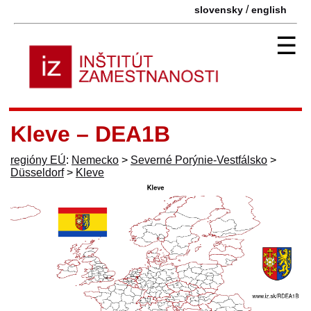
/
slovensky
english
☰
Kleve – DEA1B
regióny EÚ
:
Nemecko
>
Severné Porýnie-Vestfálsko
>
Düsseldorf
>
Kleve