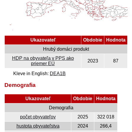
Ukazovateľ
Obdobie
Hodnota
Hrubý domáci produkt
HDP na obyvateľa v PPS ako
2023
87
priemer EÚ
Kleve in English:
DEA1B
Demografia
Ukazovateľ
Obdobie
Hodnota
Demografia
počet obyvateľov
2025
322 018
hustota obyvateľstva
2024
266,4