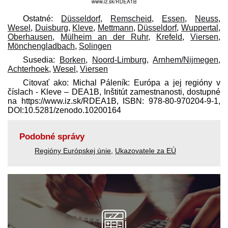
Ostatné:
Düsseldorf
,
Remscheid
,
Essen
,
Neuss
,
Wesel
,
Duisburg
,
Kleve
,
Mettmann
,
Düsseldorf
,
Wuppertal
,
Oberhausen
,
Mülheim an der Ruhr
,
Krefeld
,
Viersen
,
Mönchengladbach
,
Solingen
Susedia:
Borken
,
Noord-Limburg
,
Arnhem/Nijmegen
,
Achterhoek
,
Wesel
,
Viersen
Citovať ako: Michal Páleník: Európa a jej regióny v
číslach - Kleve – DEA1B, Inštitút zamestnanosti, dostupné
na https://www.iz.sk/​RDEA1B, ISBN: 978-80-970204-9-1,
DOI:10.5281/zenodo.10200164
Podobné správy
Regióny Európskej únie
,
Ukazovatele za EÚ