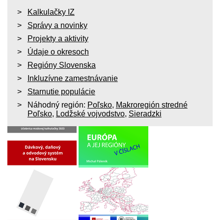
Kalkulačky IZ
Správy a novinky
Projekty a aktivity
Údaje o okresoch
Regióny Slovenska
Inkluzívne zamestnávanie
Starnutie populácie
Náhodný región:
Poľsko
,
Makroregión stredné
Poľsko
,
Lodžské vojvodstvo
,
Sieradzki