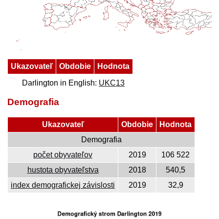
Ukazovateľ
Obdobie
Hodnota
Darlington in English:
UKC13
Demografia
Ukazovateľ
Obdobie
Hodnota
Demografia
počet obyvateľov
2019
106 522
hustota obyvateľstva
2018
540,5
index demografickej závislosti
2019
32,9