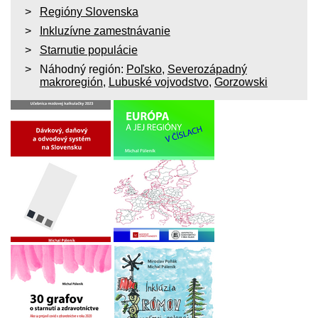
Regióny Slovenska
Inkluzívne zamestnávanie
Starnutie populácie
Náhodný región:
Poľsko
,
Severozápadný
makroregión
,
Lubuské vojvodstvo
,
Gorzowski