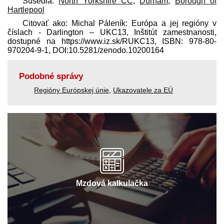
Susedia:
North Yorkshire CC
,
Durham
,
Borough of
Hartlepool
Citovať ako: Michal Páleník: Európa a jej regióny v
číslach - Darlington – UKC13, Inštitút zamestnanosti,
dostupné na https://www.iz.sk/​RUKC13, ISBN: 978-80-
970204-9-1, DOI:10.5281/zenodo.10200164
Podobné správy
Regióny Európskej únie
,
Ukazovatele za EÚ
Mzdová kalkulačka