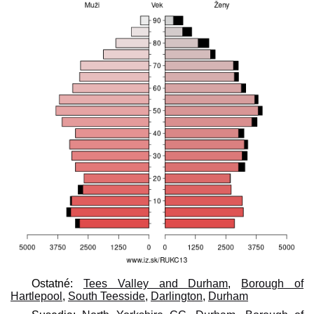
Ostatné:
Tees Valley and Durham
,
Borough of
Hartlepool
,
South Teesside
,
Darlington
,
Durham