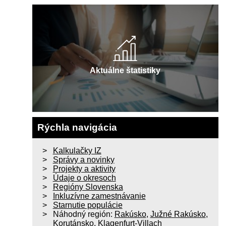
Aktuálne štatistiky
Rýchla navigácia
Kalkulačky IZ
Správy a novinky
Projekty a aktivity
Údaje o okresoch
Regióny Slovenska
Inkluzívne zamestnávanie
Starnutie populácie
Náhodný región:
Rakúsko
,
Južné Rakúsko
,
Korutánsko
,
Klagenfurt-Villach