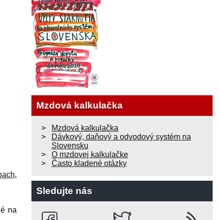
Mzdová kalkulačka
Mzdová kalkulačka
Dávkový, daňový a odvodový systém na
Slovensku
O mzdovej kalkulačke
Často kladené otázky
bach
,
Sledujte nás
né na