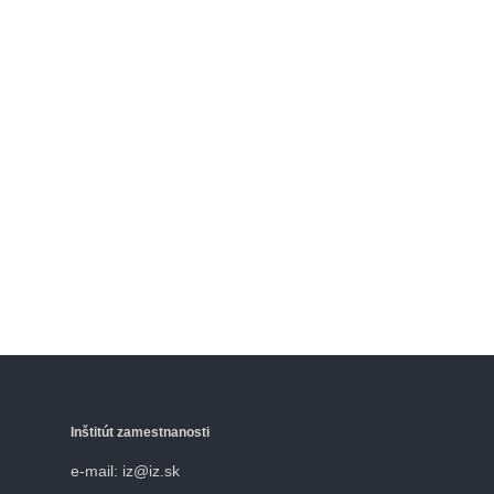
Inštitút zamestnanosti
e-mail: iz@iz.sk