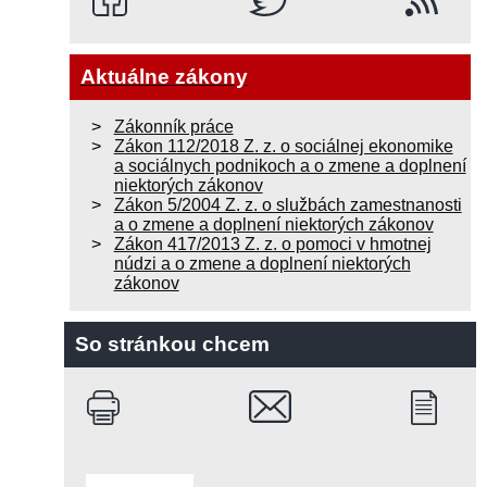
Aktuálne zákony
Zákonník práce
Zákon 112/2018 Z. z. o sociálnej ekonomike
a sociálnych podnikoch a o zmene a doplnení
niektorých zákonov
Zákon 5/2004 Z. z. o službách zamestnanosti
a o zmene a doplnení niektorých zákonov
Zákon 417/2013 Z. z. o pomoci v hmotnej
núdzi a o zmene a doplnení niektorých
zákonov
So stránkou chcem