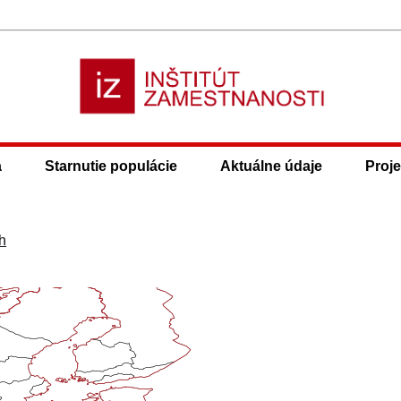
a
Starnutie populácie
Aktuálne údaje
Proje
h