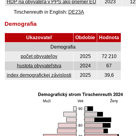
HDP na obyvateľa v PPS ako priemer EÚ
2023
12
Tirschenreuth in English:
DE23A
Demografia
Ukazovateľ
Obdobie
Hodnota
Demografia
počet obyvateľov
2025
72 210
hustota obyvateľstva
2024
67
index demografickej závislosti
2025
39,6