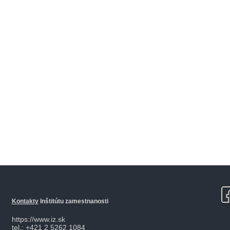
Kontakty
Inštitútu zamestnanosti
https://www.iz.sk
tel.: +421 2 5262 1084