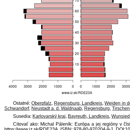
Ostatné:
Oberpfalz
,
Regensburg, Landkreis
,
Weiden in d
Schwandorf
,
Neustadt a. d. Waldnaab
,
Regensburg
,
Tirschen
Susedia:
Karlovarský kraj
,
Bayreuth, Landkreis
,
Wunsiede
Citovať ako: Michal Páleník: Európa a jej regióny v čí
https://www.iz.sk/​RDE23A, ISBN: 978-80-970204-9-1, DOI: