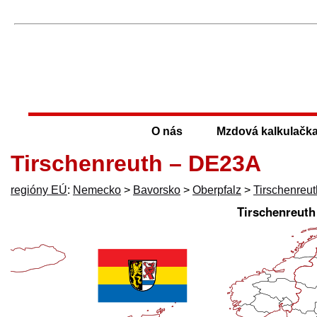
O nás
Mzdová kalkulačk
Tirschenreuth – DE23A
regióny EÚ
:
Nemecko
>
Bavorsko
>
Oberpfalz
>
Tirschenreut