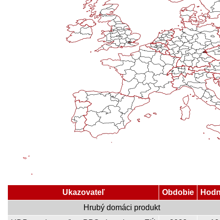
Ukazovateľ
Obdobie
Hodn
Hrubý domáci produkt