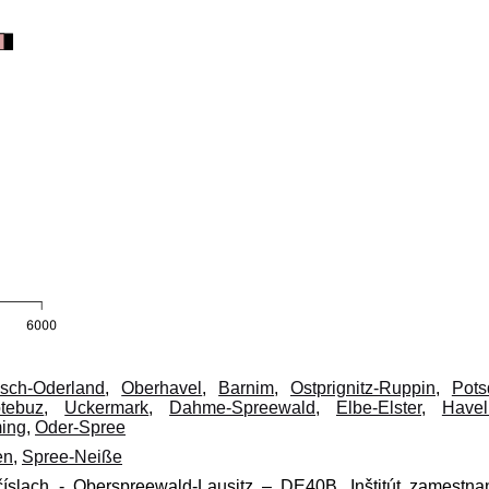
isch-Oderland
,
Oberhavel
,
Barnim
,
Ostprignitz-Ruppin
,
Pots
tebuz
,
Uckermark
,
Dahme-Spreewald
,
Elbe-Elster
,
Havel
ming
,
Oder-Spree
en
,
Spree-Neiße
číslach - Oberspreewald-Lausitz – DE40B, Inštitút zamestnan