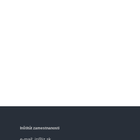
Inštitút zamestnanosti
e-mail: iz@iz.sk