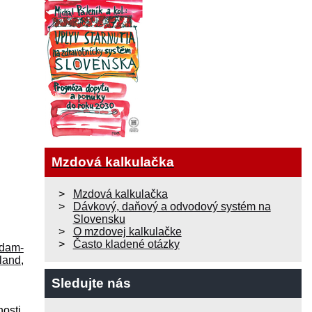
Mzdová kalkulačka
Mzdová kalkulačka
Dávkový, daňový a odvodový systém na
Slovensku
O mzdovej kalkulačke
Často kladené otázky
dam-
land
,
Sledujte nás
osti,