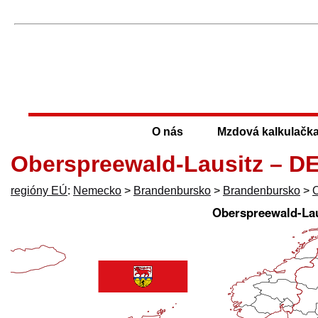
O nás
Mzdová kalkulačk
Oberspreewald-Lausitz – D
regióny EÚ
:
Nemecko
>
Brandenbursko
>
Brandenbursko
>
O