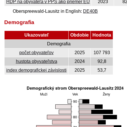
HDP na obyvateľa v PPS ako priemer EÚ
2023
8
Oberspreewald-Lausitz in English:
DE40B
Demografia
Ukazovateľ
Obdobie
Hodnota
Demografia
počet obyvateľov
2025
107 793
hustota obyvateľstva
2024
92,8
index demografickej závislosti
2025
53,7