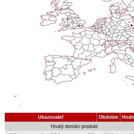
Ukazovateľ
Obdobie
Hodn
Hrubý domáci produkt