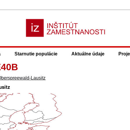
a
Starnutie populácie
Aktuálne údaje
Proje
E40B
berspreewald-Lausitz