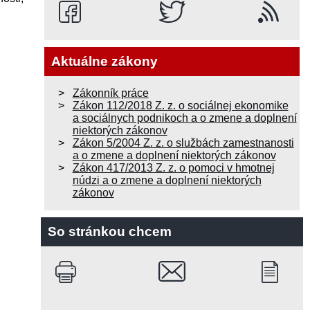
Aktuálne zákony
Zákonník práce
Zákon 112/2018 Z. z. o sociálnej ekonomike
a sociálnych podnikoch a o zmene a doplnení
niektorých zákonov
Zákon 5/2004 Z. z. o službách zamestnanosti
a o zmene a doplnení niektorých zákonov
Zákon 417/2013 Z. z. o pomoci v hmotnej
núdzi a o zmene a doplnení niektorých
zákonov
So stránkou chcem