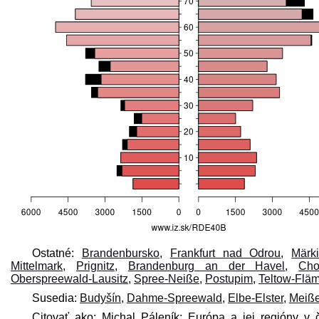
Ostatné:
Brandenbursko
,
Frankfurt nad Odrou
,
Märk
Mittelmark
,
Prignitz
,
Brandenburg an der Havel
,
Cho
Oberspreewald-Lausitz
,
Spree-Neiße
,
Postupim
,
Teltow-Flä
Susedia:
Budyšín
,
Dahme-Spreewald
,
Elbe-Elster
,
Meiß
Citovať ako: Michal Páleník: Európa a jej regióny v 