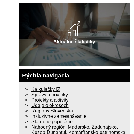
Aktuálne štatistiky
Rýchla navigácia
Kalkulačky IZ
Správy a novinky
Projekty a aktivity
Údaje o okresoch
Regióny Slovenska
Inkluzívne zamestnávanie
Starnutie populácie
Náhodný región:
Maďarsko
,
Zadunajsko
,
Kozep-Dunantul
,
Komárňansko-ostrihomská