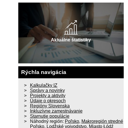
Aktuálne štatistiky
Rýchla navigácia
Kalkulačky IZ
Správy a novinky
Projekty a aktivity
Údaje o okresoch
Regióny Slovenska
Inkluzívne zamestnávanie
Starnutie populácie
Náhodný región:
Poľsko
,
Makroregión stredné
Poľsko
,
Lodžské vojvodstvo
,
Miasto Łódź