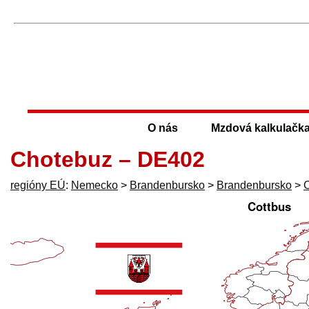
O nás
Mzdová kalkulačk
Chotebuz – DE402
regióny EÚ
:
Nemecko
>
Brandenbursko
>
Brandenbursko
>