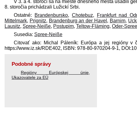
V 3. a 4. storočí sa na mieste dnešného mesta usadili g
8. storočia prichádzali Lužickí Srbi.
Ostatné:
Brandenbursko
,
Chotebuz
,
Frankfurt nad Od
Mittelmark
,
Prignitz
,
Brandenburg an der Havel
,
Barnim
,
Uck
Lausitz
,
Spree-Neiße
,
Postupim
,
Teltow-Fläming
,
Oder-Spre
Susedia:
Spree-Neiße
Citovať ako: Michal Páleník: Európa a jej regióny v 
https://www.iz.sk/​RDE402, ISBN: 978-80-970204-9-1, DOI:
Podobné správy
Regióny Európskej únie
,
Ukazovatele za EÚ