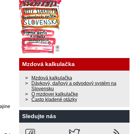
Mzdová kalkulačka
Mzdová kalkulačka
Dávkový, daňový a odvodový systém na
Slovensku
O mzdovej kalkulačke
Často kladené otázky
ajine
Sledujte nás