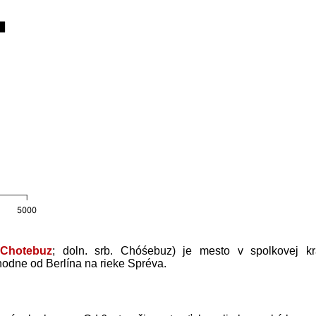
v
Chotebuz
; doln. srb.
Chóśebuz
) je mesto v spolkovej kr
odne od Berlína na rieke Spréva.