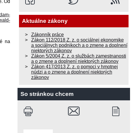
e. Od
dam-
wald-
Aktuálne zákony
Zákonník práce
Zákon 112/2018 Z. z. o sociálnej ekonomike
né na
a sociálnych podnikoch a o zmene a doplnení
niektorých zákonov
Zákon 5/2004 Z. z. o službách zamestnanosti
a o zmene a doplnení niektorých zákonov
Zákon 417/2013 Z. z. o pomoci v hmotnej
núdzi a o zmene a doplnení niektorých
zákonov
So stránkou chcem