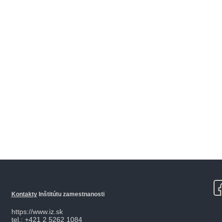
Kontakty
Inštitútu zamestnanosti
https://www.iz.sk
tel.: +421 2 5262 1084