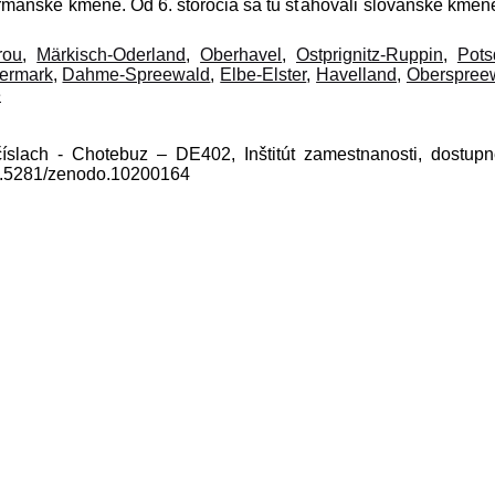
ermánske kmene. Od 6. storočia sa tu sťahovali slovanské kmen
rou
,
Märkisch-Oderland
,
Oberhavel
,
Ostprignitz-Ruppin
,
Pots
ermark
,
Dahme-Spreewald
,
Elbe-Elster
,
Havelland
,
Oberspree
e
číslach - Chotebuz – DE402, Inštitút zamestnanosti, dostup
10.5281/zenodo.10200164