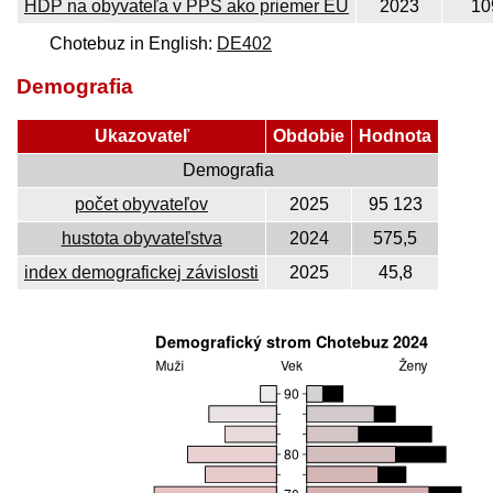
HDP na obyvateľa v PPS ako priemer EÚ
2023
10
Chotebuz in English:
DE402
Demografia
Ukazovateľ
Obdobie
Hodnota
Demografia
počet obyvateľov
2025
95 123
hustota obyvateľstva
2024
575,5
index demografickej závislosti
2025
45,8