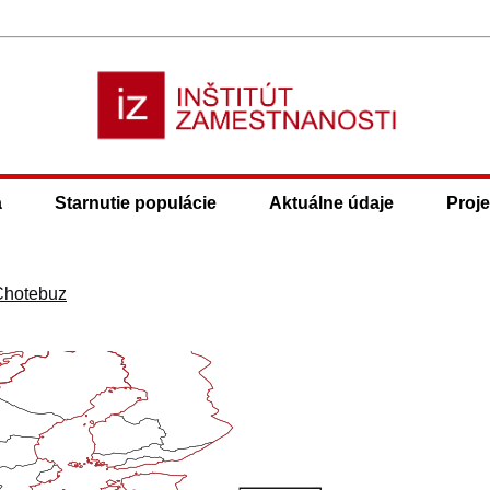
a
Starnutie populácie
Aktuálne údaje
Proje
Chotebuz