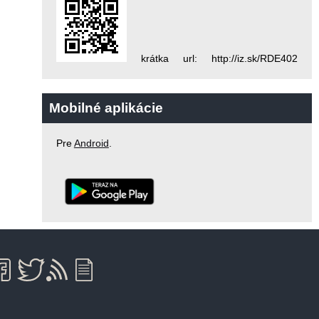
krátka url: http://iz.sk/RDE402
Mobilné aplikácie
Pre
Android
.