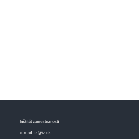
Inštitút zamestnanosti
e-mail: iz@iz.sk