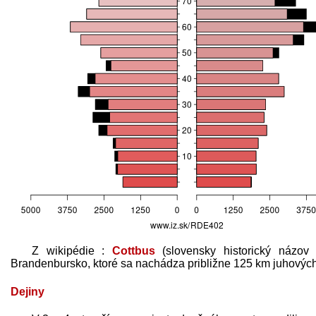
Z wikipédie :
Cottbus
(slovensky historický názo
Brandenbursko, ktoré sa nachádza približne 125 km juhových
Dejiny