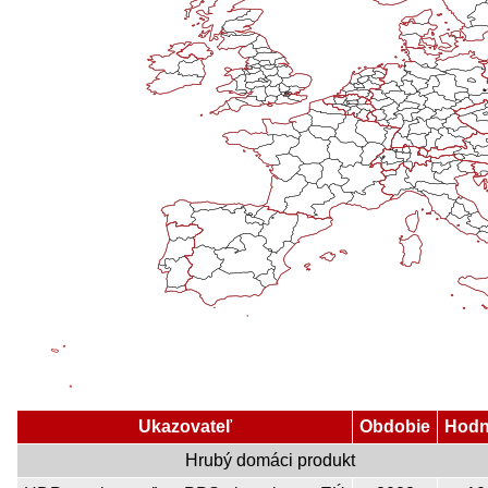
Ukazovateľ
Obdobie
Hodn
Hrubý domáci produkt