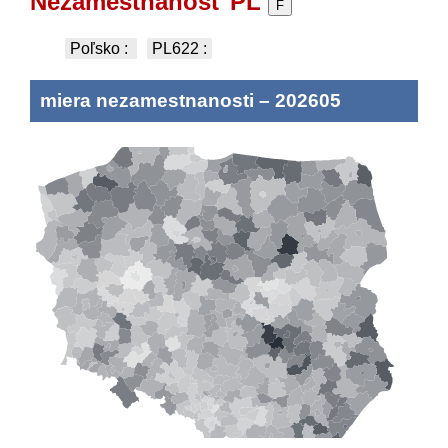
Nezamestnanosť PL
F
Poľsko
:
PL622
:
miera nezamestnanosti
–
202605