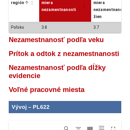
región
miera
miera
nezamestnanosti
nezamestnanosti
žien
Poľsko
3.8
3.7
Nezamestnanosť podľa veku
Prítok a odtok z nezamestnanosti
Nezamestnanosť podľa dĺžky
evidencie
Voľné pracovné miesta
Vývoj
–
PL622