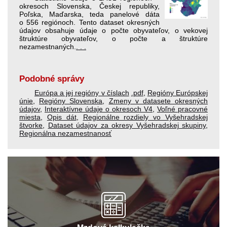
okresoch Slovenska, Českej republiky,
Poľska, Maďarska, teda panelové dáta
o 556 regiónoch. Tento dataset okresných
údajov obsahuje údaje o počte obyvateľov, o vekovej
štruktúre obyvateľov, o počte a štruktúre
nezamestnaných.
. . .
Podobné správy
Európa a jej regióny v číslach
.pdf
,
Regióny Európskej
únie
,
Regióny Slovenska
,
Zmeny v datasete okresných
údajov
,
Interaktívne údaje o okresoch V4
,
Voľné pracovné
miesta
,
Opis dát
,
Regionálne rozdiely vo Vyšehradskej
štvorke
,
Dataset údajov za okresy Vyšehradskej skupiny
,
Regionálna nezamestnanosť