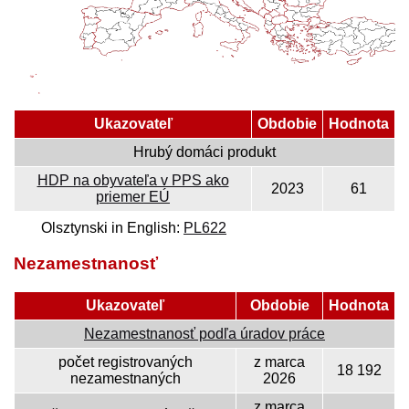
Ukazovateľ
Obdobie
Hodnota
Hrubý domáci produkt
HDP na obyvateľa v PPS ako
2023
61
priemer EÚ
Olsztynski in English:
PL622
Nezamestnanosť
Ukazovateľ
Obdobie
Hodnota
Nezamestnanosť podľa úradov práce
počet registrovaných
z marca
18 192
nezamestnaných
2026
z marca