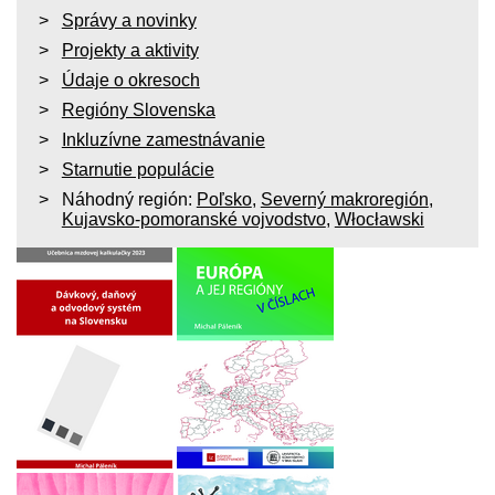
Správy a novinky
Projekty a aktivity
Údaje o okresoch
Regióny Slovenska
Inkluzívne zamestnávanie
Starnutie populácie
Náhodný región:
Poľsko
,
Severný makroregión
,
Kujavsko-pomoranské vojvodstvo
,
Włocławski