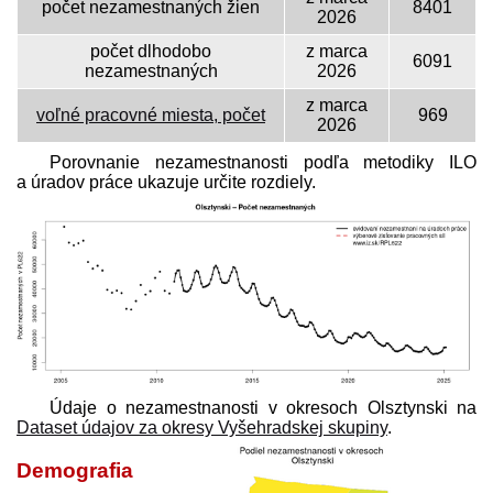
počet nezamestnaných žien
8401
2026
počet dlhodobo
z marca
6091
nezamestnaných
2026
z marca
voľné pracovné miesta, počet
969
2026
Porovnanie nezamestnanosti podľa metodiky ILO
a úradov práce ukazuje určite rozdiely.
Údaje o nezamestnanosti v okresoch Olsztynski na
Dataset údajov za okresy Vyšehradskej skupiny
.
Demografia