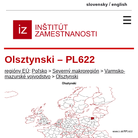
/
slovensky
english
☰
Olsztynski – PL622
regióny EÚ
:
Poľsko
>
Severný makroregión
>
Varmsko-
mazurské vojvodstvo
>
Olsztynski