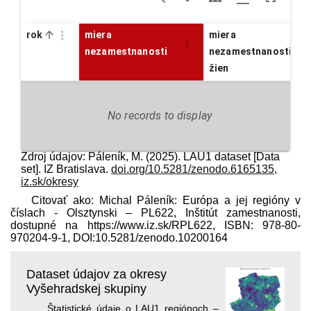
rok
miera
miera
nezamestnanosti
nezamestnanosti
žien
No records to display
Zdroj údajov: Páleník, M. (2025). LAU1 dataset [Data
set]. IZ Bratislava.
doi.org/10.5281/zenodo.6165135
,
iz.sk/okresy
Citovať ako: Michal Páleník: Európa a jej regióny v
číslach - Olsztynski – PL622, Inštitút zamestnanosti,
dostupné na https://www.iz.sk/​RPL622, ISBN: 978-80-
970204-9-1, DOI:10.5281/zenodo.10200164
Dataset údajov za okresy
Vyšehradskej skupiny
Štatistické údaje o LAU1 regiónoch –