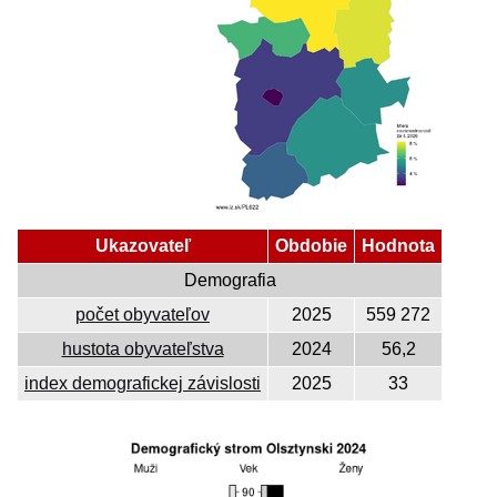
Ukazovateľ
Obdobie
Hodnota
Demografia
počet obyvateľov
2025
559 272
hustota obyvateľstva
2024
56,2
index demografickej závislosti
2025
33