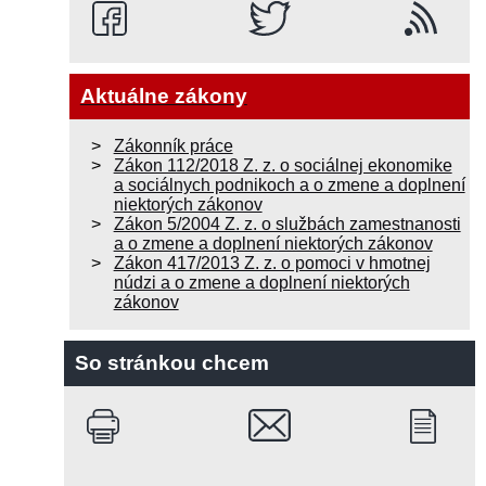
Aktuálne zákony
Zákonník práce
Zákon 112/2018 Z. z. o sociálnej ekonomike
a sociálnych podnikoch a o zmene a doplnení
niektorých zákonov
Zákon 5/2004 Z. z. o službách zamestnanosti
a o zmene a doplnení niektorých zákonov
Zákon 417/2013 Z. z. o pomoci v hmotnej
núdzi a o zmene a doplnení niektorých
zákonov
So stránkou chcem