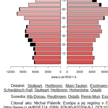
Ostatné:
Stuttgart
,
Heilbronn
,
Main-Tauber
,
Esslingen
Schwäbisch Hall
,
Stuttgart
,
Heilbronn
,
Hohenlohe
,
Ostalb
Susedia:
Alb-Donau
,
Reutlingen
,
Ostalb
,
Rems-Murr
,
Ess
Citovať ako: Michal Páleník: Európa a jej regióny v 
https://www.iz.sk/​RDE114, ISBN: 978-80-970204-9-1, DOI: