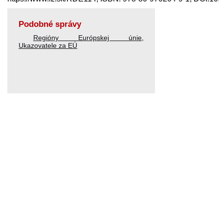
Podobné správy
Regióny Európskej únie
,
Ukazovatele za EÚ