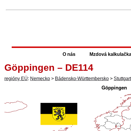
O nás
Mzdová kalkulačk
Göppingen – DE114
regióny EÚ
:
Nemecko
>
Bádensko-Württembersko
>
Stuttgart