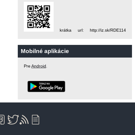
krátka url: http://iz.sk/RDE114
Mobilné aplikácie
Pre
Android
.