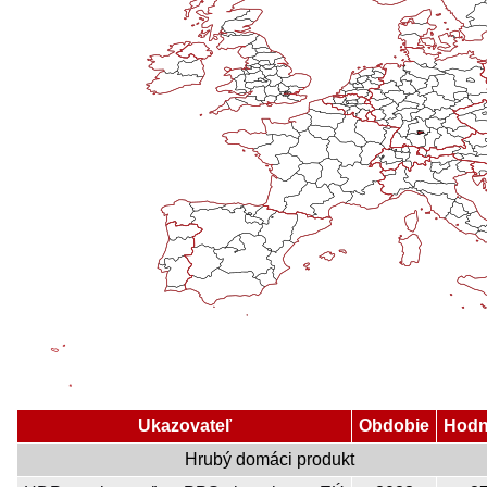
Ukazovateľ
Obdobie
Hodn
Hrubý domáci produkt