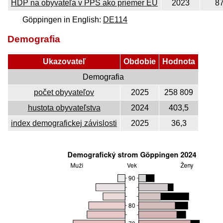
HDP na obyvateľa v PPS ako priemer EÚ
2023
8
Göppingen in English:
DE114
Demografia
Ukazovateľ
Obdobie
Hodnota
Demografia
počet obyvateľov
2025
258 809
hustota obyvateľstva
2024
403,5
index demografickej závislosti
2025
36,3