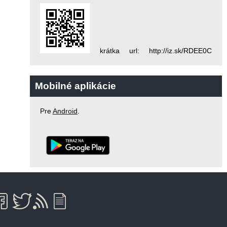
krátka url: http://iz.sk/RDEE0C
Mobilné aplikácie
Pre
Android
.