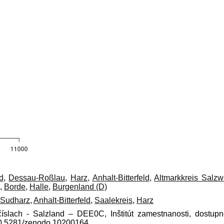
d
,
Dessau-Roßlau
,
Harz
,
Anhalt-Bitterfeld
,
Altmarkkreis Salzw
,
Borde
,
Halle
,
Burgenland (D)
-Sudharz
,
Anhalt-Bitterfeld
,
Saalekreis
,
Harz
číslach - Salzland – DEE0C, Inštitút zamestnanosti, dostup
10.5281/zenodo.10200164