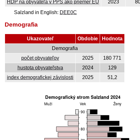
HDP na obyvateľa v PPS ako priemer EÚ
2023
8
Salzland in English:
DEE0C
Demografia
Ukazovateľ
Obdobie
Hodnota
Demografia
počet obyvateľov
2025
180 771
hustota obyvateľstva
2024
129
index demografickej závislosti
2025
51,2