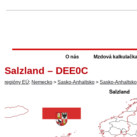
O nás
Mzdová kalkulačk
Salzland – DEE0C
regióny EÚ
:
Nemecko
>
Sasko-Anhaltsko
>
Sasko-Anhaltsko