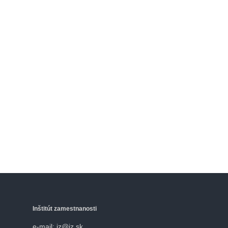
Inštitút zamestnanosti
e-mail: iz@iz.sk