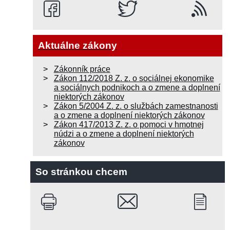
Aktuálne zákony
Zákonník práce
Zákon 112/2018 Z. z. o sociálnej ekonomike
a sociálnych podnikoch a o zmene a doplnení
niektorých zákonov
Zákon 5/2004 Z. z. o službách zamestnanosti
a o zmene a doplnení niektorých zákonov
Zákon 417/2013 Z. z. o pomoci v hmotnej
núdzi a o zmene a doplnení niektorých
zákonov
So stránkou chcem