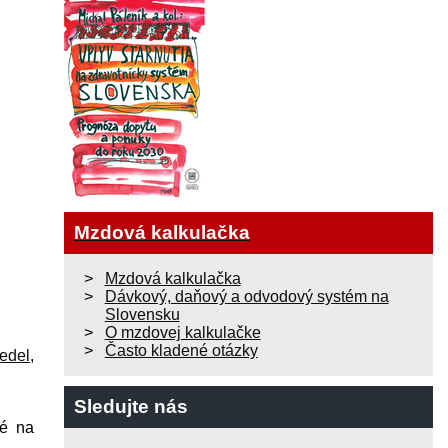
Mzdová kalkulačka
Mzdová kalkulačka
Dávkový, daňový a odvodový systém na
Slovensku
O mzdovej kalkulačke
Často kladené otázky
edel
,
Sledujte nás
né na