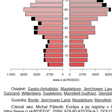
Ostatné:
Sasko-Anhaltsko
,
Magdeburg
,
Jerichower Lan
Salzland
,
Wittenberg
,
Saalekreis
,
Mansfeld-Sudharz
,
Stendal
Susedia:
Borde
,
Jerichower Land
,
Magdeburg
,
Mansfeld
Citovať ako: Michal Páleník: Európa a jej regióny v 
https://www.iz.sk/​RDEE0C, ISBN: 978-80-970204-9-1, DOI: