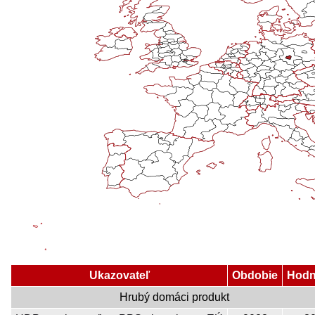
Ukazovateľ
Obdobie
Hodn
Hrubý domáci produkt