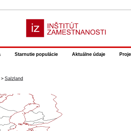
a
Starnutie populácie
Aktuálne údaje
Proje
>
Salzland