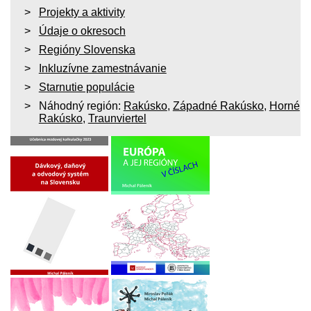
Projekty a aktivity
Údaje o okresoch
Regióny Slovenska
Inkluzívne zamestnávanie
Starnutie populácie
Náhodný región:
Rakúsko
,
Západné Rakúsko
,
Horné
Rakúsko
,
Traunviertel