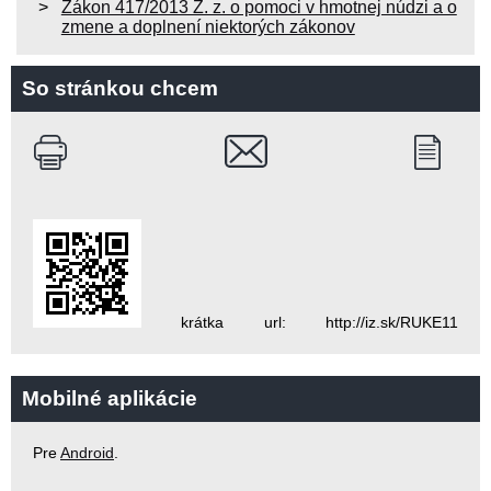
Zákon 417/2013 Z. z. o pomoci v hmotnej núdzi a o
zmene a doplnení niektorých zákonov
So stránkou chcem
krátka url: http://iz.sk/RUKE11
Mobilné aplikácie
Pre
Android
.