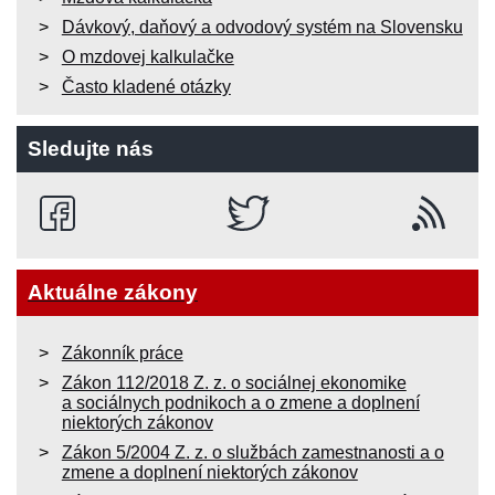
Dávkový, daňový a odvodový systém na Slovensku
O mzdovej kalkulačke
Často kladené otázky
Sledujte nás
Aktuálne zákony
Zákonník práce
Zákon 112/2018 Z. z. o sociálnej ekonomike
a sociálnych podnikoch a o zmene a doplnení
niektorých zákonov
Zákon 5/2004 Z. z. o službách zamestnanosti a o
zmene a doplnení niektorých zákonov