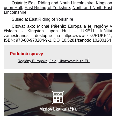
Ostatné:
East Riding and North Lincolnshire
,
Kingston
upon Hull
,
East Riding of Yorkshire
,
North and North East
Lincolnshire
Susedia:
East Riding of Yorkshire
Citovať ako: Michal Páleník: Európa a jej regióny v
číslach - Kingston upon Hull – UKE11, Inštitút
zamestnanosti, dostupné na https://www.iz.sk/​RUKE11,
ISBN: 978-80-970204-9-1, DOI:10.5281/zenodo.10200164
Podobné správy
Regióny Európskej únie
,
Ukazovatele za EÚ
Mzdová kalkulačka