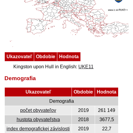
Ukazovateľ
Obdobie
Hodnota
Kingston upon Hull in English:
UKE11
Demografia
Ukazovateľ
Obdobie
Hodnota
Demografia
počet obyvateľov
2019
261 149
hustota obyvateľstva
2018
3677,5
index demografickej závislosti
2019
22,7