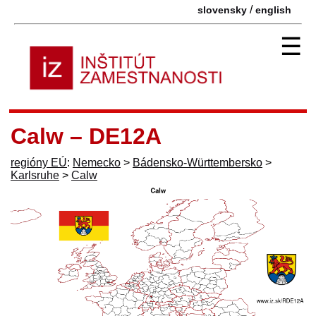
/
slovensky
english
☰
Calw – DE12A
regióny EÚ
:
Nemecko
>
Bádensko-Württembersko
>
Karlsruhe
>
Calw