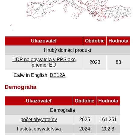
Ukazovateľ
Obdobie
Hodnota
Hrubý domáci produkt
HDP na obyvateľa v PPS ako
2023
83
priemer EÚ
Calw in English:
DE12A
Demografia
Ukazovateľ
Obdobie
Hodnota
Demografia
počet obyvateľov
2025
161 251
hustota obyvateľstva
2024
202,3