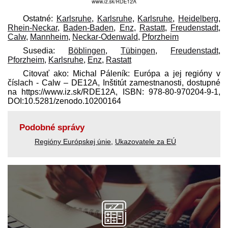
Ostatné:
Karlsruhe
,
Karlsruhe
,
Karlsruhe
,
Heidelberg
,
Rhein-Neckar
,
Baden-Baden
,
Enz
,
Rastatt
,
Freudenstadt
,
Calw
,
Mannheim
,
Neckar-Odenwald
,
Pforzheim
Susedia:
Böblingen
,
Tübingen
,
Freudenstadt
,
Pforzheim
,
Karlsruhe
,
Enz
,
Rastatt
Citovať ako: Michal Páleník: Európa a jej regióny v
číslach - Calw – DE12A, Inštitút zamestnanosti, dostupné
na https://www.iz.sk/​RDE12A, ISBN: 978-80-970204-9-1,
DOI:10.5281/zenodo.10200164
Podobné správy
Regióny Európskej únie
,
Ukazovatele za EÚ