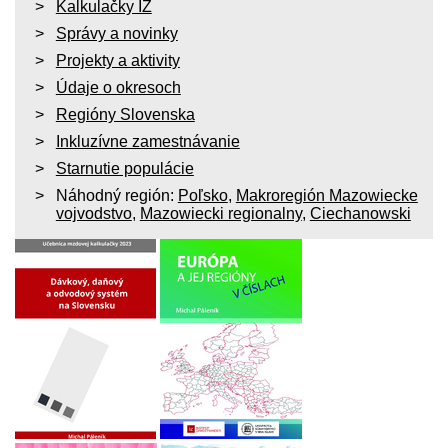
Kalkulačky IZ
Správy a novinky
Projekty a aktivity
Údaje o okresoch
Regióny Slovenska
Inkluzívne zamestnávanie
Starnutie populácie
Náhodný región:
Poľsko
,
Makroregión Mazowiecke
vojvodstvo
,
Mazowiecki regionalny
,
Ciechanowski