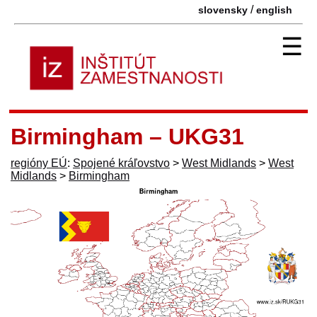
/
slovensky
english
☰
Birmingham – UKG31
regióny EÚ
:
Spojené kráľovstvo
>
West Midlands
>
West
Midlands
>
Birmingham