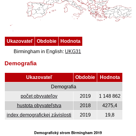
Ukazovateľ
Obdobie
Hodnota
Birmingham in English:
UKG31
Demografia
Ukazovateľ
Obdobie
Hodnota
Demografia
počet obyvateľov
2019
1 148 862
hustota obyvateľstva
2018
4275,4
index demografickej závislosti
2019
19,8