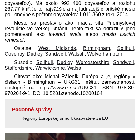
obyvateľov). Má okolo 992 400 obyvateľov a rozlohu
267,77 km².Je to najväčšie a najľudnatejšie britské mesto
po Londýne s počtom obyvateľov 1 011 360 z roku 2014.
Mesto sa preslávilo ako hnacia sila Priemyslovej
revolúcie vo Veľkej Británii. Tento fakt sa odrazil v jeho
pomenovaní ako
továreň sveta
alebo
mesto tisícich
remesiel
.
Ostatné:
West Midlands
,
Birmingham
,
Solihull
,
Coventry
,
Dudley
,
Sandwell
,
Walsall
,
Wolverhampton
Susedia:
Solihull
,
Dudley
,
Worcestershire
,
Sandwell
,
Staffordshire
,
Warwickshire
,
Walsall
Citovať ako: Michal Páleník: Európa a jej regióny v
číslach - Birmingham – UKG31, Inštitút zamestnanosti,
dostupné na https://www.iz.sk/​RUKG31, ISBN: 978-80-
970204-9-1, DOI:10.5281/zenodo.10200164
Podobné správy
Regióny Európskej únie
,
Ukazovatele za EÚ