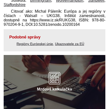
Susedia:
Birmingham
,
Wolverhampton
,
Sandwell
,
Staffordshire
Citovať ako: Michal Páleník: Európa a jej regióny v
číslach - Walsall – UKG38, Inštitút zamestnanosti,
dostupné na https://www.iz.sk/​RUKG38, ISBN: 978-80-
970204-9-1, DOI:10.5281/zenodo.10200164
Podobné správy
Regióny Európskej únie
,
Ukazovatele za EÚ
Mzdová kalkulačka