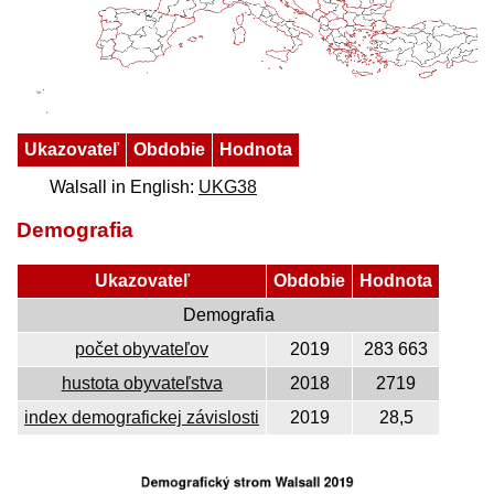
Ukazovateľ
Obdobie
Hodnota
Walsall in English:
UKG38
Demografia
Ukazovateľ
Obdobie
Hodnota
Demografia
počet obyvateľov
2019
283 663
hustota obyvateľstva
2018
2719
index demografickej závislosti
2019
28,5