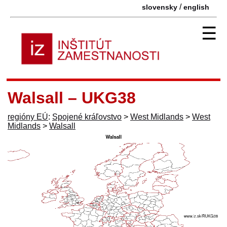
/
slovensky
english
☰
Walsall – UKG38
regióny EÚ
:
Spojené kráľovstvo
>
West Midlands
>
West
Midlands
>
Walsall