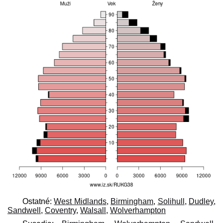
Ostatné:
West Midlands
,
Birmingham
,
Solihull
,
Dudley
,
Sandwell
,
Coventry
,
Walsall
,
Wolverhampton