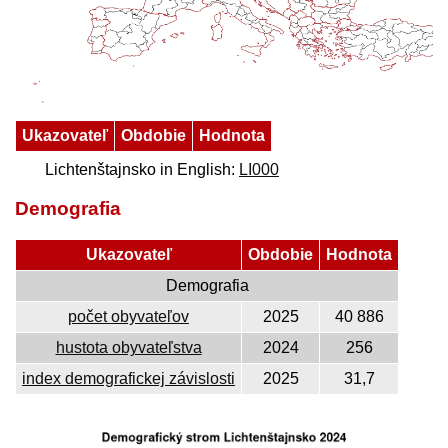
Ukazovateľ
Obdobie
Hodnota
Lichtenštajnsko in English:
LI000
Demografia
Ukazovateľ
Obdobie
Hodnota
Demografia
počet obyvateľov
2025
40 886
hustota obyvateľstva
2024
256
index demografickej závislosti
2025
31,7