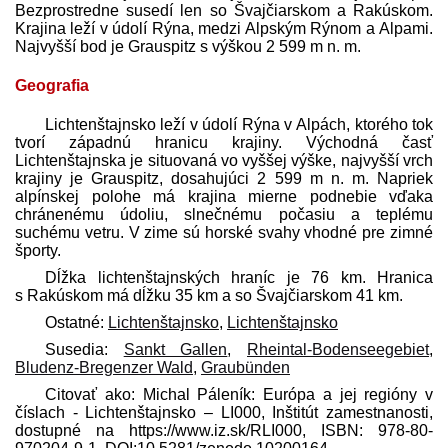
Bezprostredne susedí len so Švajčiarskom a Rakúskom.
Krajina leží v údolí Rýna, medzi Alpským Rýnom a Alpami.
Najvyšší bod je Grauspitz s výškou 2 599 m n. m.
Geografia
Lichtenštajnsko leží v údolí Rýna v Alpách, ktorého tok
tvorí západnú hranicu krajiny. Východná časť
Lichtenštajnska je situovaná vo vyššej výške, najvyšší vrch
krajiny je Grauspitz, dosahujúci 2 599 m n. m. Napriek
alpínskej polohe má krajina mierne podnebie vďaka
chránenému údoliu, slnečnému počasiu a teplému
suchému vetru. V zime sú horské svahy vhodné pre zimné
športy.
Dĺžka lichtenštajnských hraníc je 76 km. Hranica
s Rakúskom má dĺžku 35 km a so Švajčiarskom 41 km.
Ostatné:
Lichtenštajnsko
,
Lichtenštajnsko
Susedia:
Sankt Gallen
,
Rheintal-Bodenseegebiet
,
Bludenz-Bregenzer Wald
,
Graubünden
Citovať ako: Michal Páleník: Európa a jej regióny v
číslach - Lichtenštajnsko – LI000, Inštitút zamestnanosti,
dostupné na https://www.iz.sk/​RLI000, ISBN: 978-80-