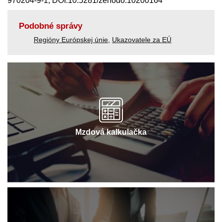
970204-9-1, DOI:10.5281/zenodo.10200164
Podobné správy
Regióny Európskej únie
,
Ukazovatele za EÚ
Mzdová kalkulačka