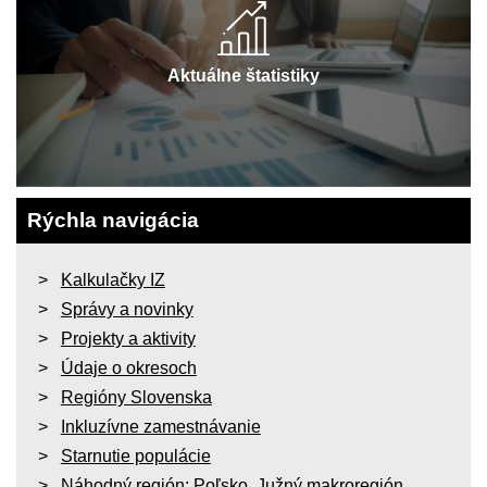
Aktuálne štatistiky
Rýchla navigácia
Kalkulačky IZ
Správy a novinky
Projekty a aktivity
Údaje o okresoch
Regióny Slovenska
Inkluzívne zamestnávanie
Starnutie populácie
Náhodný región:
Poľsko
,
Južný makroregión
,