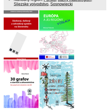
Sliezske vojvodstvo
,
Sosnowiecki