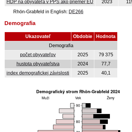
HDP na obyvateľa v PPS ako priemer EÚ
2023
11
Rhön-Grabfeld in English:
DE266
Demografia
Ukazovateľ
Obdobie
Hodnota
Demografia
počet obyvateľov
2025
79 375
hustota obyvateľstva
2024
77,7
index demografickej závislosti
2025
40,1