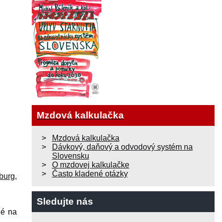
Mzdová kalkulačka
Mzdová kalkulačka
Dávkový, daňový a odvodový systém na
Slovensku
O mzdovej kalkulačke
Často kladené otázky
burg
,
Sledujte nás
né na