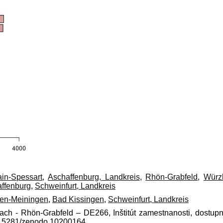
in-Spessart
,
Aschaffenburg, Landkreis
,
Rhön-Grabfeld
,
Würz
ffenburg
,
Schweinfurt, Landkreis
en-Meiningen
,
Bad Kissingen
,
Schweinfurt, Landkreis
slach - Rhön-Grabfeld – DE266, Inštitút zamestnanosti, dostup
10.5281/zenodo.10200164