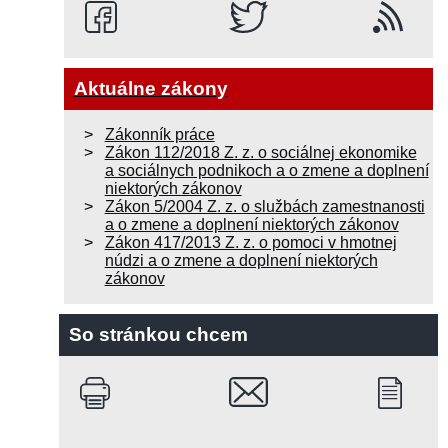
Aktuálne zákony
Zákonník práce
Zákon 112/2018 Z. z. o sociálnej ekonomike
a sociálnych podnikoch a o zmene a doplnení
niektorých zákonov
Zákon 5/2004 Z. z. o službách zamestnanosti
a o zmene a doplnení niektorých zákonov
Zákon 417/2013 Z. z. o pomoci v hmotnej
núdzi a o zmene a doplnení niektorých
zákonov
So stránkou chcem