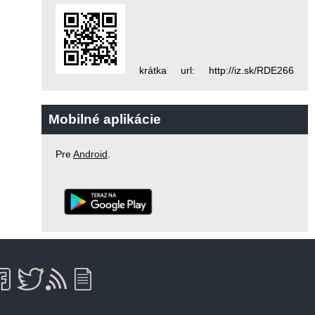
krátka url: http://iz.sk/RDE266
Mobilné aplikácie
Pre
Android
.