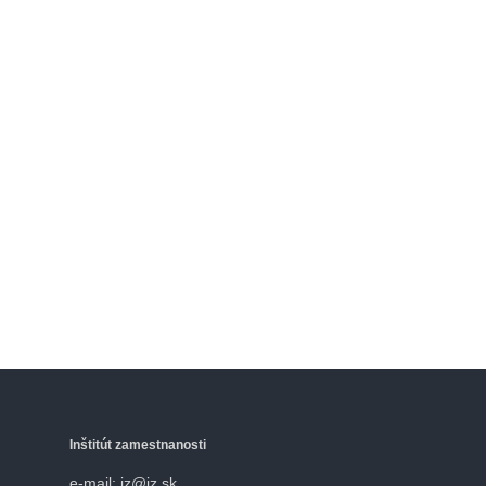
Inštitút zamestnanosti
e-mail: iz@iz.sk