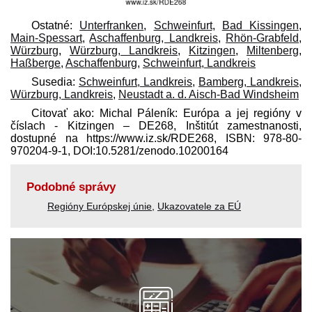
Ostatné:
Unterfranken
,
Schweinfurt
,
Bad Kissingen
,
Main-Spessart
,
Aschaffenburg, Landkreis
,
Rhön-Grabfeld
,
Würzburg
,
Würzburg, Landkreis
,
Kitzingen
,
Miltenberg
,
Haßberge
,
Aschaffenburg
,
Schweinfurt, Landkreis
Susedia:
Schweinfurt, Landkreis
,
Bamberg, Landkreis
,
Würzburg, Landkreis
,
Neustadt a. d. Aisch-Bad Windsheim
Citovať ako: Michal Páleník: Európa a jej regióny v
číslach - Kitzingen – DE268, Inštitút zamestnanosti,
dostupné na https://www.iz.sk/​RDE268, ISBN: 978-80-
970204-9-1, DOI:10.5281/zenodo.10200164
Podobné správy
Regióny Európskej únie
,
Ukazovatele za EÚ