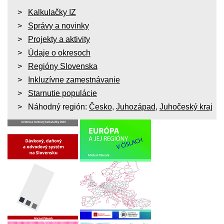
Kalkulačky IZ
Správy a novinky
Projekty a aktivity
Údaje o okresoch
Regióny Slovenska
Inkluzívne zamestnávanie
Starnutie populácie
Náhodný región:
Česko
,
Juhozápad
,
Juhočeský kraj