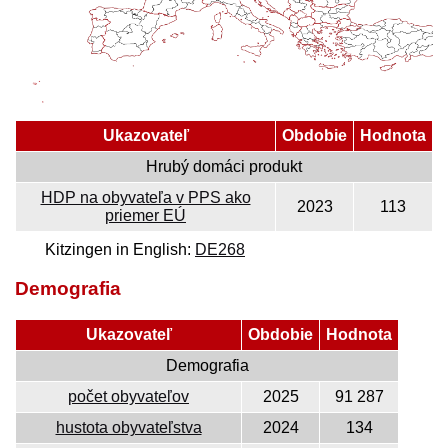
Ukazovateľ
Obdobie
Hodnota
Hrubý domáci produkt
HDP na obyvateľa v PPS ako
2023
113
priemer EÚ
Kitzingen in English:
DE268
Demografia
Ukazovateľ
Obdobie
Hodnota
Demografia
počet obyvateľov
2025
91 287
hustota obyvateľstva
2024
134