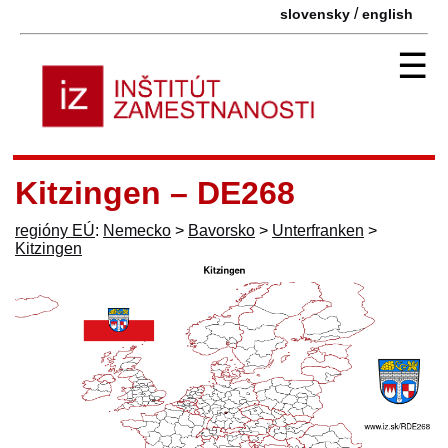
/
slovensky
english
☰
Kitzingen – DE268
regióny EÚ
:
Nemecko
>
Bavorsko
>
Unterfranken
>
Kitzingen