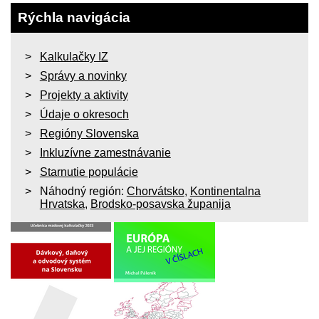
Rýchla navigácia
Kalkulačky IZ
Správy a novinky
Projekty a aktivity
Údaje o okresoch
Regióny Slovenska
Inkluzívne zamestnávanie
Starnutie populácie
Náhodný región:
Chorvátsko
,
Kontinentalna
Hrvatska
,
Brodsko-posavska županija