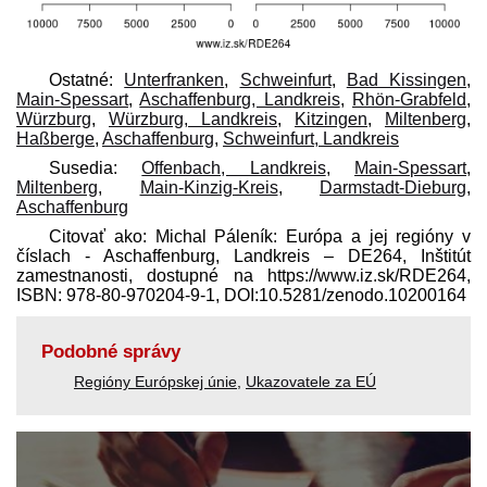
Ostatné:
Unterfranken
,
Schweinfurt
,
Bad Kissingen
,
Main-Spessart
,
Aschaffenburg, Landkreis
,
Rhön-Grabfeld
,
Würzburg
,
Würzburg, Landkreis
,
Kitzingen
,
Miltenberg
,
Haßberge
,
Aschaffenburg
,
Schweinfurt, Landkreis
Susedia:
Offenbach, Landkreis
,
Main-Spessart
,
Miltenberg
,
Main-Kinzig-Kreis
,
Darmstadt-Dieburg
,
Aschaffenburg
Citovať ako: Michal Páleník: Európa a jej regióny v
číslach - Aschaffenburg, Landkreis – DE264, Inštitút
zamestnanosti, dostupné na https://www.iz.sk/​RDE264,
ISBN: 978-80-970204-9-1, DOI:10.5281/zenodo.10200164
Podobné správy
Regióny Európskej únie
,
Ukazovatele za EÚ