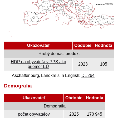
Ukazovateľ
Obdobie
Hodnota
Hrubý domáci produkt
HDP na obyvateľa v PPS ako
2023
105
priemer EÚ
Aschaffenburg, Landkreis in English:
DE264
Demografia
Ukazovateľ
Obdobie
Hodnota
Demografia
počet obyvateľov
2025
170 945