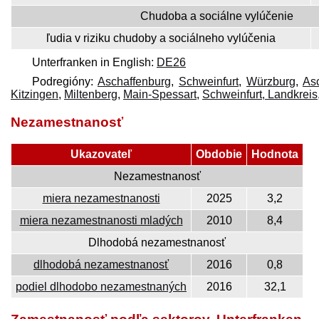
Chudoba a sociálne vylúčenie
ľudia v riziku chudoby a sociálneho vylúčenia
Unterfranken in English:
DE26
Podregióny:
Aschaffenburg
,
Schweinfurt
,
Würzburg
,
Asc
Kitzingen
,
Miltenberg
,
Main-Spessart
,
Schweinfurt, Landkreis
Nezamestnanosť
Ukazovateľ
Obdobie
Hodnota
Nezamestnanosť
miera nezamestnanosti
2025
3,2
miera nezamestnanosti mladých
2010
8,4
Dlhodobá nezamestnanosť
dlhodobá nezamestnanosť
2016
0,8
podiel dlhodobo nezamestnaných
2016
32,1