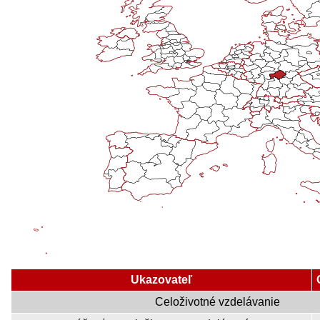
Ukazovateľ
Celoživotné vzdelávanie