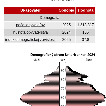
Ukazovateľ
Obdobie
Hodnota
Demografia
počet obyvateľov
2025
1 318 817
hustota obyvateľstva
2024
155
index demografickej závislosti
2025
37,8