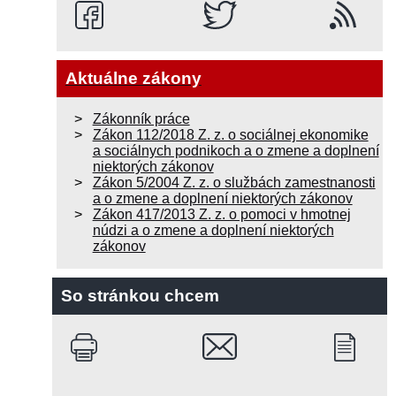
Aktuálne zákony
Zákonník práce
Zákon 112/2018 Z. z. o sociálnej ekonomike
a sociálnych podnikoch a o zmene a doplnení
niektorých zákonov
Zákon 5/2004 Z. z. o službách zamestnanosti
a o zmene a doplnení niektorých zákonov
Zákon 417/2013 Z. z. o pomoci v hmotnej
núdzi a o zmene a doplnení niektorých
zákonov
So stránkou chcem