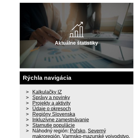
Aktuálne štatistiky
Rýchla navigácia
Kalkulačky IZ
Správy a novinky
Projekty a aktivity
Údaje o okresoch
Regióny Slovenska
Inkluzívne zamestnávanie
Starnutie populácie
Náhodný región:
Poľsko
,
Severný
makroregión
,
Varmsko-mazurské vojvodstvo
,