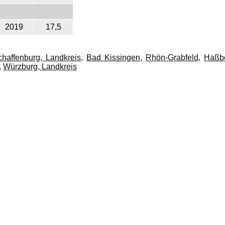
2019
17,5
haffenburg, Landkreis
,
Bad Kissingen
,
Rhön-Grabfeld
,
Haßb
,
Würzburg, Landkreis