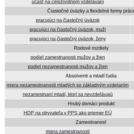
účasť na celoživotnom vzdelávaní
Čiastočné úväzky a flexibilné formy prác
pracujúci na čiastočný úväzok
pracujúci na čiastočný úväzok, muži
pracujúci na čiastočný úväzok, ženy
Rodové rozdiely
podiel zamestnanosti mužov a žien
podiel nezamestnanosti mužov a žien
Absolventi a mladí ľudia
miera nezamestnanosti mladých so základným vzdelaním
nezamestnaní mladí, ktorí sa nevzdelávajú
Hrubý domáci produkt
HDP na obyvateľa v PPS ako priemer EÚ
Zamestnanosť
miera zamestnanosti