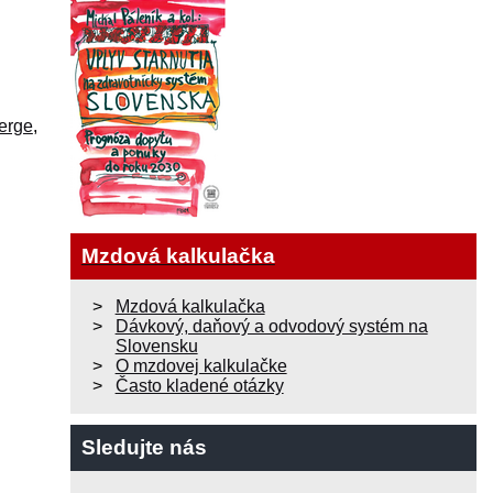
erge
,
Mzdová kalkulačka
Mzdová kalkulačka
Dávkový, daňový a odvodový systém na
Slovensku
O mzdovej kalkulačke
Často kladené otázky
Sledujte nás