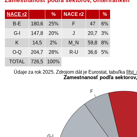
Zamestnanosť podľa sektorov, Unterfranken
NACE r2
%
NACE r2
%
B-E
180,6
25%
F
47
6%
G-I
147,8
20%
J
20,7
3%
K
14,5
2%
M_N
59,8
8%
O-Q
204,7
28%
R-U
36,6
5%
TOTAL
726,5
100%
Údaje za rok 2025. Zdrojom dát je Eurostat, tabuľka
[lfst