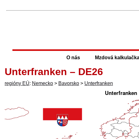
O nás
Mzdová kalkulačk
Unterfranken – DE26
regióny EÚ
:
Nemecko
>
Bavorsko
>
Unterfranken