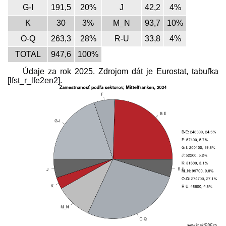
G-I
191,5
20%
J
42,2
4%
K
30
3%
M_N
93,7
10%
O-Q
263,3
28%
R-U
33,8
4%
TOTAL
947,6
100%
Údaje za rok 2025. Zdrojom dát je Eurostat, tabuľka
[lfst_r_lfe2en2]
.