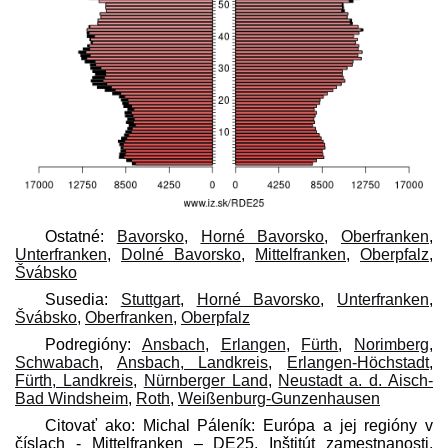
Ostatné:
Bavorsko
,
Horné Bavorsko
,
Oberfranken
,
Unterfranken
,
Dolné Bavorsko
,
Mittelfranken
,
Oberpfalz
,
Švábsko
Susedia:
Stuttgart
,
Horné Bavorsko
,
Unterfranken
,
Švábsko
,
Oberfranken
,
Oberpfalz
Podregióny:
Ansbach
,
Erlangen
,
Fürth
,
Norimberg
,
Schwabach
,
Ansbach, Landkreis
,
Erlangen-Höchstadt
,
Fürth, Landkreis
,
Nürnberger Land
,
Neustadt a. d. Aisch-
Bad Windsheim
,
Roth
,
Weißenburg-Gunzenhausen
Citovať ako: Michal Páleník: Európa a jej regióny v
číslach - Mittelfranken – DE25, Inštitút zamestnanosti,