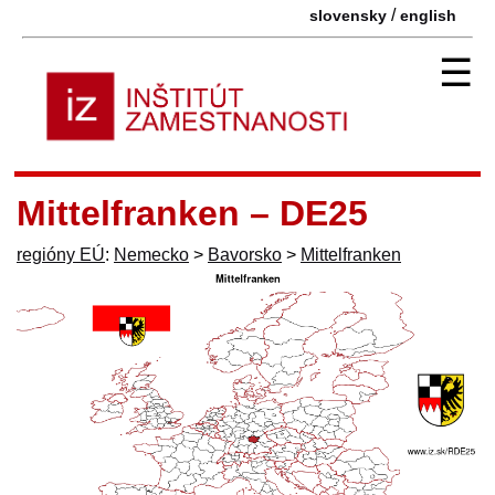
/
slovensky
english
☰
Mittelfranken – DE25
regióny EÚ
:
Nemecko
>
Bavorsko
>
Mittelfranken