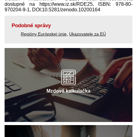
dostupné na https://www.iz.sk/​RDE25, ISBN: 978-80-
970204-9-1, DOI:10.5281/zenodo.10200164
Podobné správy
Regióny Európskej únie
,
Ukazovatele za EÚ
Mzdová kalkulačka