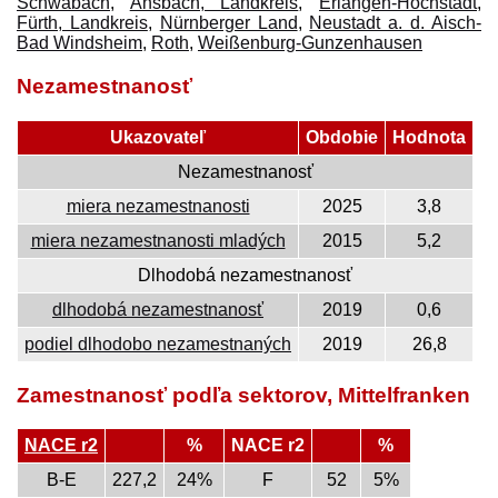
Schwabach
,
Ansbach, Landkreis
,
Erlangen-Höchstadt
,
Fürth, Landkreis
,
Nürnberger Land
,
Neustadt a. d. Aisch-
Bad Windsheim
,
Roth
,
Weißenburg-Gunzenhausen
Nezamestnanosť
Ukazovateľ
Obdobie
Hodnota
Nezamestnanosť
miera nezamestnanosti
2025
3,8
miera nezamestnanosti mladých
2015
5,2
Dlhodobá nezamestnanosť
dlhodobá nezamestnanosť
2019
0,6
podiel dlhodobo nezamestnaných
2019
26,8
Zamestnanosť podľa sektorov, Mittelfranken
NACE r2
%
NACE r2
%
B-E
227,2
24%
F
52
5%