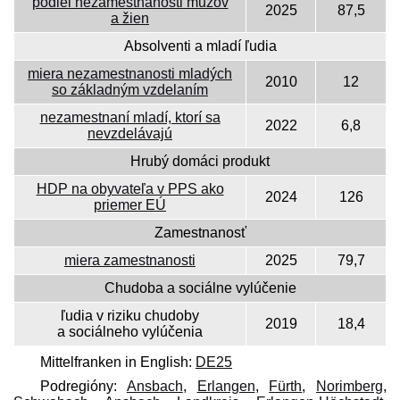
podiel nezamestnanosti mužov
2025
87,5
a žien
Absolventi a mladí ľudia
miera nezamestnanosti mladých
2010
12
so základným vzdelaním
nezamestnaní mladí, ktorí sa
2022
6,8
nevzdelávajú
Hrubý domáci produkt
HDP na obyvateľa v PPS ako
2024
126
priemer EÚ
Zamestnanosť
miera zamestnanosti
2025
79,7
Chudoba a sociálne vylúčenie
ľudia v riziku chudoby
2019
18,4
a sociálneho vylúčenia
Mittelfranken in English:
DE25
Podregióny:
Ansbach
,
Erlangen
,
Fürth
,
Norimberg
,