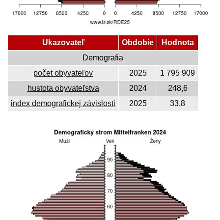
Ukazovateľ
Obdobie
Hodnota
Demografia
počet obyvateľov
2025
1 795 909
hustota obyvateľstva
2024
248,6
index demografickej závislosti
2025
33,8