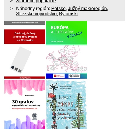
Starnutie populácie
Náhodný región:
Poľsko
,
Južný makroregión
,
Sliezske vojvodstvo
,
Bytomski