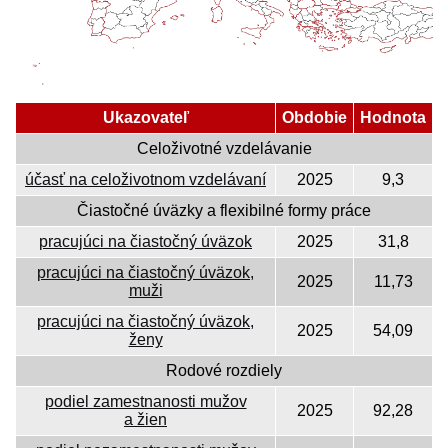
Ukazovateľ
Obdobie
Hodnota
Celoživotné vzdelávanie
účasť na celoživotnom vzdelávaní
2025
9,3
Čiastočné úväzky a flexibilné formy práce
pracujúci na čiastočný úväzok
2025
31,8
pracujúci na čiastočný úväzok,
2025
11,73
muži
pracujúci na čiastočný úväzok,
2025
54,09
ženy
Rodové rozdiely
podiel zamestnanosti mužov
2025
92,28
a žien