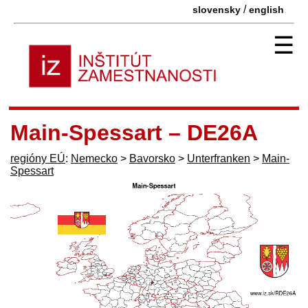
/
slovensky
english
☰
Main-Spessart – DE26A
regióny EÚ
:
Nemecko
>
Bavorsko
>
Unterfranken
>
Main-
Spessart