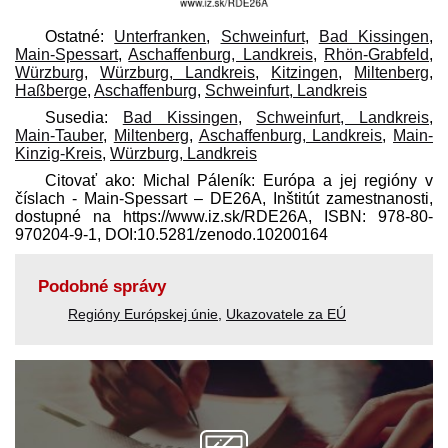
Ostatné:
Unterfranken
,
Schweinfurt
,
Bad Kissingen
,
Main-Spessart
,
Aschaffenburg, Landkreis
,
Rhön-Grabfeld
,
Würzburg
,
Würzburg, Landkreis
,
Kitzingen
,
Miltenberg
,
Haßberge
,
Aschaffenburg
,
Schweinfurt, Landkreis
Susedia:
Bad Kissingen
,
Schweinfurt, Landkreis
,
Main-Tauber
,
Miltenberg
,
Aschaffenburg, Landkreis
,
Main-
Kinzig-Kreis
,
Würzburg, Landkreis
Citovať ako: Michal Páleník: Európa a jej regióny v
číslach - Main-Spessart – DE26A, Inštitút zamestnanosti,
dostupné na https://www.iz.sk/​RDE26A, ISBN: 978-80-
970204-9-1, DOI:10.5281/zenodo.10200164
Podobné správy
Regióny Európskej únie
,
Ukazovatele za EÚ