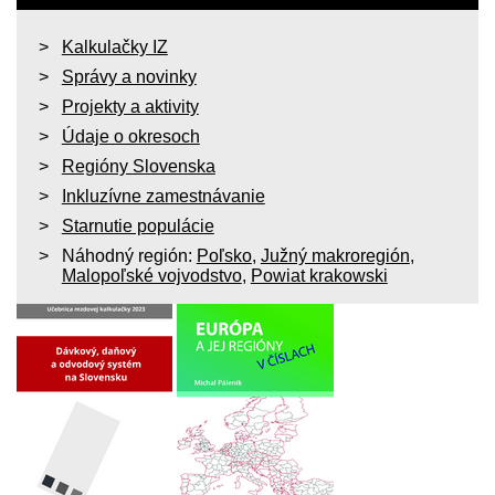
Kalkulačky IZ
Správy a novinky
Projekty a aktivity
Údaje o okresoch
Regióny Slovenska
Inkluzívne zamestnávanie
Starnutie populácie
Náhodný región:
Poľsko
,
Južný makroregión
,
Malopoľské vojvodstvo
,
Powiat krakowski