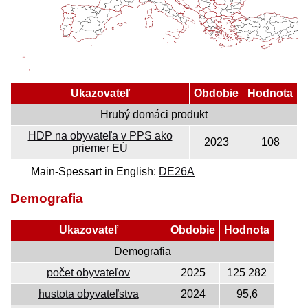
Ukazovateľ
Obdobie
Hodnota
Hrubý domáci produkt
HDP na obyvateľa v PPS ako
2023
108
priemer EÚ
Main-Spessart in English:
DE26A
Demografia
Ukazovateľ
Obdobie
Hodnota
Demografia
počet obyvateľov
2025
125 282
hustota obyvateľstva
2024
95,6