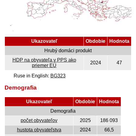
Ukazovateľ
Obdobie
Hodnota
Hrubý domáci produkt
HDP na obyvateľa v PPS ako
2024
47
priemer EÚ
Ruse in English:
BG323
Demografia
Ukazovateľ
Obdobie
Hodnota
Demografia
počet obyvateľov
2025
186 093
hustota obyvateľstva
2024
66,5