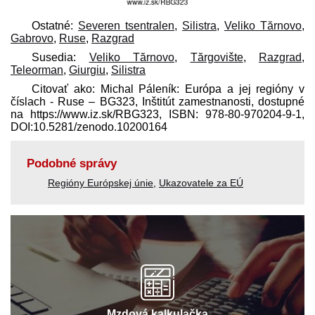
Ostatné:
Severen tsentralen
,
Silistra
,
Veliko Tărnovo
,
Gabrovo
,
Ruse
,
Razgrad
Susedia:
Veliko Tărnovo
,
Tărgovište
,
Razgrad
,
Teleorman
,
Giurgiu
,
Silistra
Citovať ako: Michal Páleník: Európa a jej regióny v
číslach - Ruse – BG323, Inštitút zamestnanosti, dostupné
na https://www.iz.sk/​RBG323, ISBN: 978-80-970204-9-1,
DOI:10.5281/zenodo.10200164
Podobné správy
Regióny Európskej únie
,
Ukazovatele za EÚ
Mzdová kalkulačka