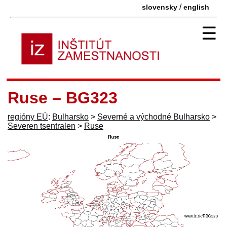
/
slovensky
english
☰
Ruse – BG323
regióny EÚ
:
Bulharsko
>
Severné a východné Bulharsko
>
Severen tsentralen
>
Ruse