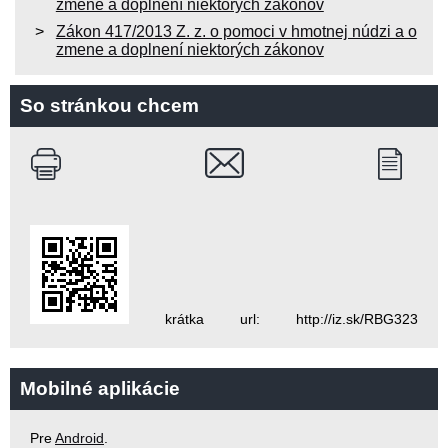
zmene a doplnení niektorých zákonov
Zákon 417/2013 Z. z. o pomoci v hmotnej núdzi a o
zmene a doplnení niektorých zákonov
So stránkou chcem
krátka url: http://iz.sk/RBG323
Mobilné aplikácie
Pre
Android
.