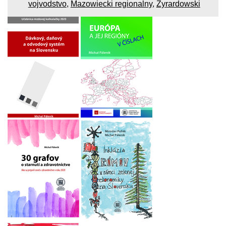
vojvodstvo
,
Mazowiecki regionalny
,
Żyrardowski