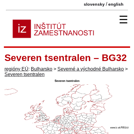
/
slovensky
english
☰
Severen tsentralen – BG32
regióny EÚ
:
Bulharsko
>
Severné a východné Bulharsko
>
Severen tsentralen