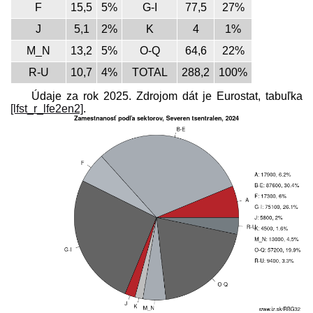
F
15,5
5%
G-I
77,5
27%
J
5,1
2%
K
4
1%
M_N
13,2
5%
O-Q
64,6
22%
R-U
10,7
4%
TOTAL
288,2
100%
Údaje za rok 2025. Zdrojom dát je Eurostat, tabuľka
[lfst_r_lfe2en2]
.