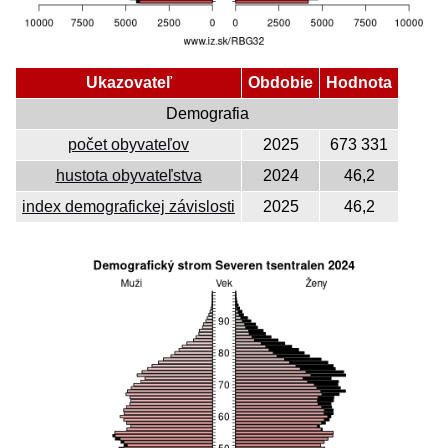
Ukazovateľ
Obdobie
Hodnota
Demografia
počet obyvateľov
2025
673 331
hustota obyvateľstva
2024
46,2
index demografickej závislosti
2025
46,2