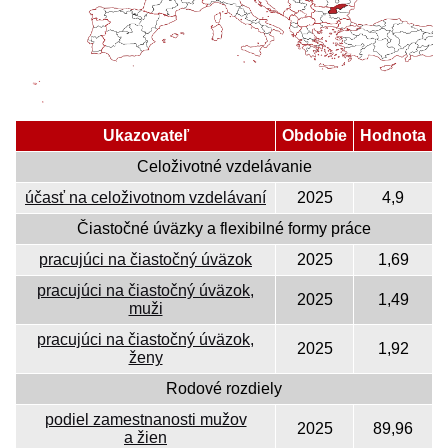
Ukazovateľ
Obdobie
Hodnota
Celoživotné vzdelávanie
účasť na celoživotnom vzdelávaní
2025
4,9
Čiastočné úväzky a flexibilné formy práce
pracujúci na čiastočný úväzok
2025
1,69
pracujúci na čiastočný úväzok,
2025
1,49
muži
pracujúci na čiastočný úväzok,
2025
1,92
ženy
Rodové rozdiely
podiel zamestnanosti mužov
2025
89,96
a žien