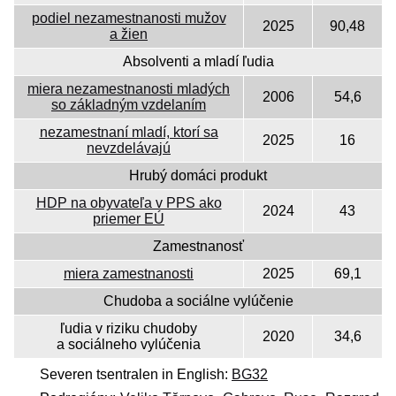
podiel nezamestnanosti mužov
2025
90,48
a žien
Absolventi a mladí ľudia
miera nezamestnanosti mladých
2006
54,6
so základným vzdelaním
nezamestnaní mladí, ktorí sa
2025
16
nevzdelávajú
Hrubý domáci produkt
HDP na obyvateľa v PPS ako
2024
43
priemer EÚ
Zamestnanosť
miera zamestnanosti
2025
69,1
Chudoba a sociálne vylúčenie
ľudia v riziku chudoby
2020
34,6
a sociálneho vylúčenia
Severen tsentralen in English:
BG32