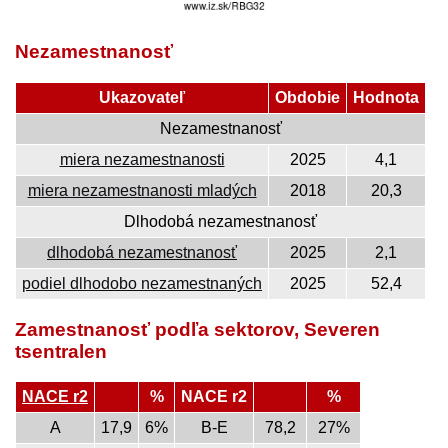
Nezamestnanosť
Ukazovateľ
Obdobie
Hodnota
Nezamestnanosť
miera nezamestnanosti
2025
4,1
miera nezamestnanosti mladých
2018
20,3
Dlhodobá nezamestnanosť
dlhodobá nezamestnanosť
2025
2,1
podiel dlhodobo nezamestnaných
2025
52,4
Zamestnanosť podľa sektorov, Severen
tsentralen
NACE r2
%
NACE r2
%
A
17,9
6%
B-E
78,2
27%