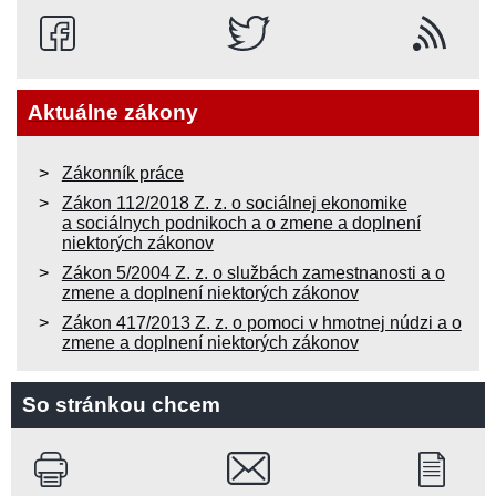
Aktuálne zákony
Zákonník práce
Zákon 112/2018 Z. z. o sociálnej ekonomike
a sociálnych podnikoch a o zmene a doplnení
niektorých zákonov
Zákon 5/2004 Z. z. o službách zamestnanosti a o
zmene a doplnení niektorých zákonov
Zákon 417/2013 Z. z. o pomoci v hmotnej núdzi a o
zmene a doplnení niektorých zákonov
So stránkou chcem