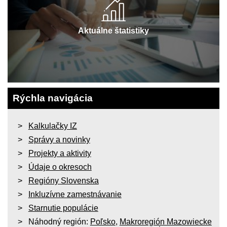
Aktuálne štatistiky
Rýchla navigácia
Kalkulačky IZ
Správy a novinky
Projekty a aktivity
Údaje o okresoch
Regióny Slovenska
Inkluzívne zamestnávanie
Starnutie populácie
Náhodný región:
Poľsko
,
Makroregión Mazowiecke