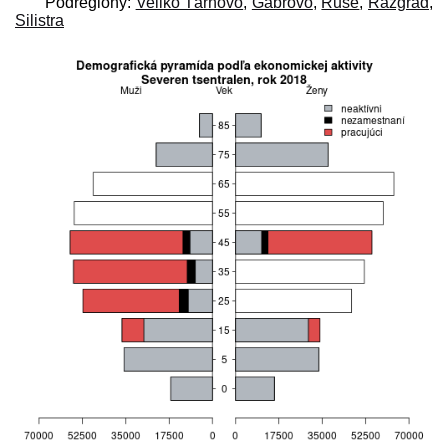
Podregióny:
Veliko Tărnovo
,
Gabrovo
,
Ruse
,
Razgrad
,
Silistra