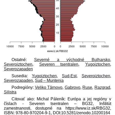
Ostatné:
Severné a východné Bulharsko
,
Severoiztochen
,
Severen tsentralen
,
Yugoiztochen
,
Severozapaden
Susedia:
Yugoiztochen
,
Sud-Est
,
Severoiztochen
,
Severozapaden
,
Sud – Muntenia
Podregióny:
Veliko Tărnovo
,
Gabrovo
,
Ruse
,
Razgrad
,
Silistra
Citovať ako: Michal Páleník: Európa a jej regióny v
číslach - Severen tsentralen – BG32, Inštitút
zamestnanosti, dostupné na https://www.iz.sk/​RBG32,
ISBN: 978-80-970204-9-1, DOI:10.5281/zenodo.10200164