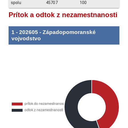
spolu
45707
100
Prítok a odtok z nezamestnanosti
1
-
202605
-
Západopomoranské
vojvodstvo