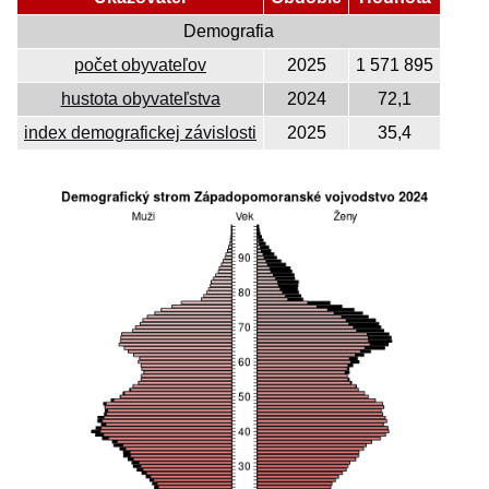
Demografia
počet obyvateľov
2025
1 571 895
hustota obyvateľstva
2024
72,1
index demografickej závislosti
2025
35,4