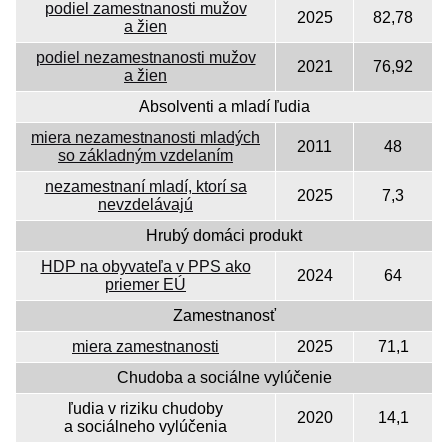
podiel zamestnanosti mužov
2025
82,78
a žien
podiel nezamestnanosti mužov
2021
76,92
a žien
Absolventi a mladí ľudia
miera nezamestnanosti mladých
2011
48
so základným vzdelaním
nezamestnaní mladí, ktorí sa
2025
7,3
nevzdelávajú
Hrubý domáci produkt
HDP na obyvateľa v PPS ako
2024
64
priemer EÚ
Zamestnanosť
miera zamestnanosti
2025
71,1
Chudoba a sociálne vylúčenie
ľudia v riziku chudoby
2020
14,1
a sociálneho vylúčenia