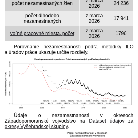
z marca
počet nezamestnaných žien
24 236
2026
počet dlhodobo
z marca
17 941
nezamestnaných
2026
z marca
voľné pracovné miesta, počet
1796
2026
Porovnanie nezamestnanosti podľa metodiky ILO
a úradov práce ukazuje určite rozdiely.
Údaje o nezamestnanosti v okresoch
Západopomoranské vojvodstvo na
Dataset údajov za
okresy Vyšehradskej skupiny
.