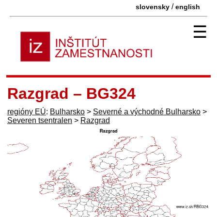
/
slovensky
english
☰
Razgrad – BG324
regióny EÚ
:
Bulharsko
>
Severné a východné Bulharsko
>
Severen tsentralen
>
Razgrad