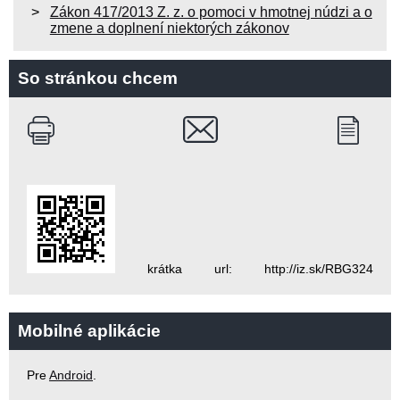
Zákon 417/2013 Z. z. o pomoci v hmotnej núdzi a o
zmene a doplnení niektorých zákonov
So stránkou chcem
krátka url: http://iz.sk/RBG324
Mobilné aplikácie
Pre
Android
.