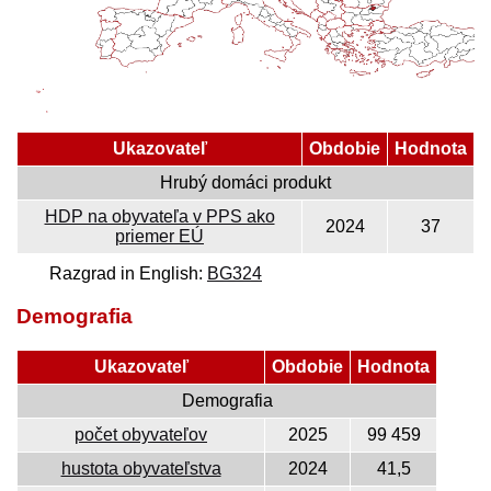
Ukazovateľ
Obdobie
Hodnota
Hrubý domáci produkt
HDP na obyvateľa v PPS ako
2024
37
priemer EÚ
Razgrad in English:
BG324
Demografia
Ukazovateľ
Obdobie
Hodnota
Demografia
počet obyvateľov
2025
99 459
hustota obyvateľstva
2024
41,5