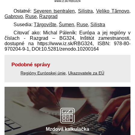
Ostatné:
Severen tsentralen
,
Silistra
,
Veliko Tărnovo
,
Gabrovo
,
Ruse
,
Razgrad
Susedia:
Tărgovište
,
Šumen
,
Ruse
,
Silistra
Citovať ako: Michal Páleník: Európa a jej regióny v
číslach - Razgrad – BG324, Inštitút zamestnanosti,
dostupné na https://www.iz.sk/​RBG324, ISBN: 978-80-
970204-9-1, DOI:10.5281/zenodo.10200164
Podobné správy
Regióny Európskej únie
,
Ukazovatele za EÚ
Mzdová kalkulačka