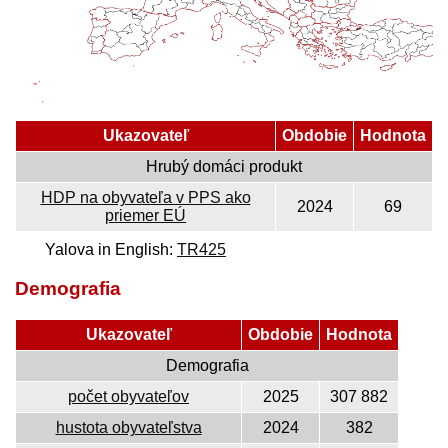
Ukazovateľ
Obdobie
Hodnota
Hrubý domáci produkt
HDP na obyvateľa v PPS ako
2024
69
priemer EÚ
Yalova in English:
TR425
Demografia
Ukazovateľ
Obdobie
Hodnota
Demografia
počet obyvateľov
2025
307 882
hustota obyvateľstva
2024
382