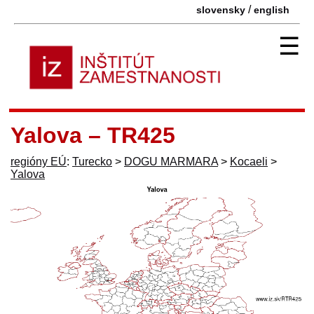
/
slovensky
english
☰
Yalova – TR425
regióny EÚ
:
Turecko
>
DOGU MARMARA
>
Kocaeli
>
Yalova