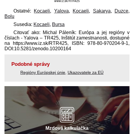
Ostatné:
Kocaeli
,
Yalova
,
Kocaeli
,
Sakarya
,
Duzce
,
Bolu
Susedia:
Kocaeli
,
Bursa
Citovať ako: Michal Páleník: Európa a jej regióny v
číslach - Yalova – TR425, Inštitút zamestnanosti, dostupné
na https://www.iz.sk/​RTR425, ISBN: 978-80-970204-9-1,
DOI:10.5281/zenodo.10200164
Podobné správy
Regióny Európskej únie
,
Ukazovatele za EÚ
Mzdová kalkulačka