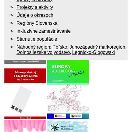
Projekty a aktivity
Údaje o okresoch
Regióny Slovenska
Inkluzívne zamestnávanie
Starnutie populácie
Náhodný región:
Poľsko
,
Juhozápadný markoregión
,
Dolnosliezske vojvodstvo
,
Legnicko-Glogowski