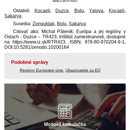
Ostatné:
Kocaeli
,
Duzce
,
Bolu
,
Yalova
,
Kocaeli
,
Sakarya
Susedia:
Zonguldak
,
Bolu
,
Sakarya
Citovať ako: Michal Páleník: Európa a jej regióny v
číslach - Duzce – TR423, Inštitút zamestnanosti, dostupné
na https://www.iz.sk/​RTR423, ISBN: 978-80-970204-9-1,
DOI:10.5281/zenodo.10200164
Podobné správy
Regióny Európskej únie
,
Ukazovatele za EÚ
Mzdová kalkulačka