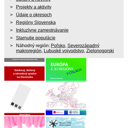
Projekty a aktivity
Údaje o okresoch
Regióny Slovenska
Inkluzívne zamestnávanie
Starnutie populácie
Náhodný región:
Poľsko
,
Severozápadný
makroregión
,
Lubuské vojvodstvo
,
Zielonogorski