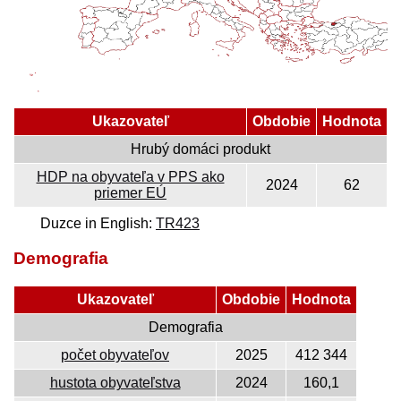
Ukazovateľ
Obdobie
Hodnota
Hrubý domáci produkt
HDP na obyvateľa v PPS ako
2024
62
priemer EÚ
Duzce in English:
TR423
Demografia
Ukazovateľ
Obdobie
Hodnota
Demografia
počet obyvateľov
2025
412 344
hustota obyvateľstva
2024
160,1