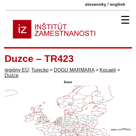
/
slovensky
english
☰
Duzce – TR423
regióny EÚ
:
Turecko
>
DOGU MARMARA
>
Kocaeli
>
Duzce