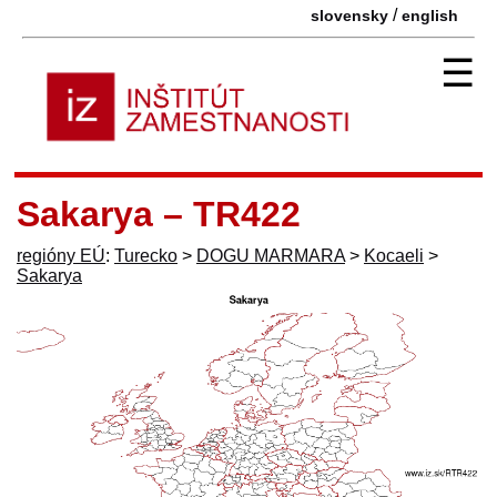
/
slovensky
english
☰
Sakarya – TR422
regióny EÚ
:
Turecko
>
DOGU MARMARA
>
Kocaeli
>
Sakarya