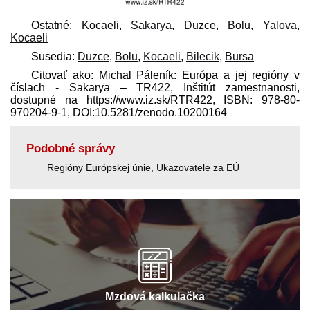
Ostatné:
Kocaeli
,
Sakarya
,
Duzce
,
Bolu
,
Yalova
,
Kocaeli
Susedia:
Duzce
,
Bolu
,
Kocaeli
,
Bilecik
,
Bursa
Citovať ako: Michal Páleník: Európa a jej regióny v
číslach - Sakarya – TR422, Inštitút zamestnanosti,
dostupné na https://www.iz.sk/​RTR422, ISBN: 978-80-
970204-9-1, DOI:10.5281/zenodo.10200164
Podobné správy
Regióny Európskej únie
,
Ukazovatele za EÚ
Mzdová kalkulačka