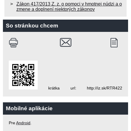
Zákon 417/2013 Z. z. o pomoci v hmotnej núdzi a o
zmene a doplnení niektorých zákonov
So stránkou chcem
krátka url: http://iz.sk/RTR422
Mobilné aplikácie
Pre
Android
.