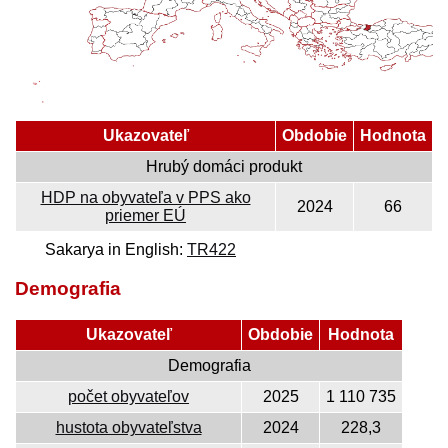
Ukazovateľ
Obdobie
Hodnota
Hrubý domáci produkt
HDP na obyvateľa v PPS ako
2024
66
priemer EÚ
Sakarya in English:
TR422
Demografia
Ukazovateľ
Obdobie
Hodnota
Demografia
počet obyvateľov
2025
1 110 735
hustota obyvateľstva
2024
228,3