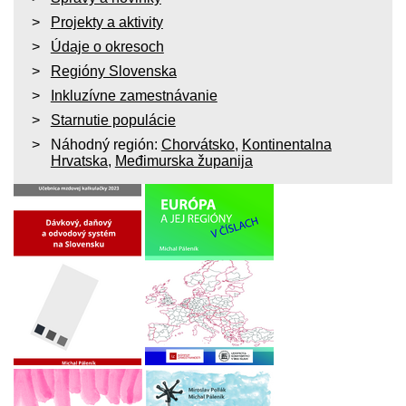
Projekty a aktivity
Údaje o okresoch
Regióny Slovenska
Inkluzívne zamestnávanie
Starnutie populácie
Náhodný región:
Chorvátsko
,
Kontinentalna
Hrvatska
,
Međimurska županija