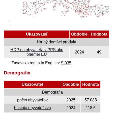
Ukazovateľ
Obdobie
Hodnota
Hrubý domáci produkt
HDP na obyvateľa v PPS ako
2024
49
priemer EÚ
Zasavska regija in English:
SI035
Demografia
Ukazovateľ
Obdobie
Hodnota
Demografia
počet obyvateľov
2025
57 083
hustota obyvateľstva
2024
118,6