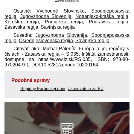
Ostatné:
Východné Slovinsko
,
Spodnjeposavska
regija
,
Jugovzhodna Slovenija
,
Notranjsko-kraška regija
,
Koroška regija
,
Pomurska regija
,
Podravska regija
,
Zasavska regija
,
Savinjska regija
Susedia:
Jugovzhodna Slovenija
,
Spodnjeposavska
regija
,
Osrednjeslovenska regija
,
Savinjska regija
Citovať ako: Michal Páleník: Európa a jej regióny v
číslach - Zasavska regija – SI035, Inštitút zamestnanosti,
dostupné na https://www.iz.sk/​RSI035, ISBN: 978-80-
970204-9-1, DOI:10.5281/zenodo.10200164
Podobné správy
Regióny Európskej únie
,
Ukazovatele za EÚ