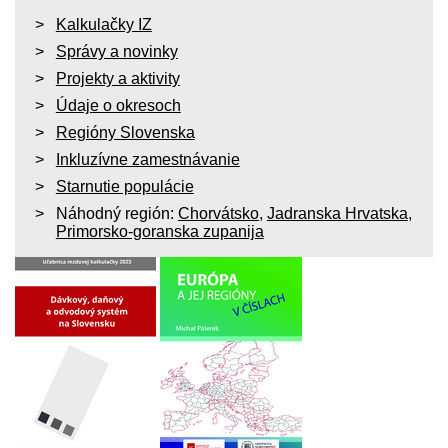
Kalkulačky IZ
Správy a novinky
Projekty a aktivity
Údaje o okresoch
Regióny Slovenska
Inkluzívne zamestnávanie
Starnutie populácie
Náhodný región:
Chorvátsko
,
Jadranska Hrvatska
,
Primorsko-goranska zupanija