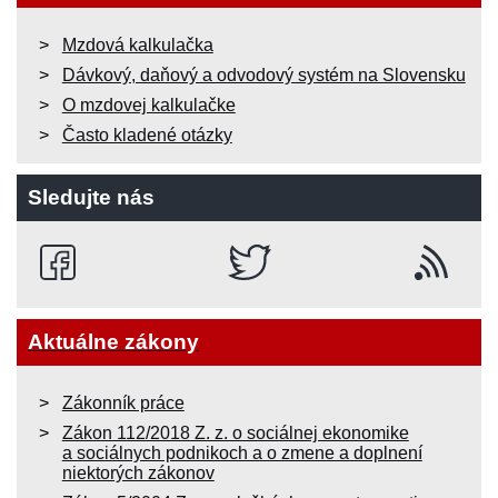
Mzdová kalkulačka
Dávkový, daňový a odvodový systém na Slovensku
O mzdovej kalkulačke
Často kladené otázky
Sledujte nás
Aktuálne zákony
Zákonník práce
Zákon 112/2018 Z. z. o sociálnej ekonomike
a sociálnych podnikoch a o zmene a doplnení
niektorých zákonov