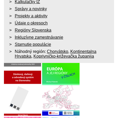
Kalkulačky IZ
Správy a novinky
Projekty a aktivity
Údaje o okresoch
Regióny Slovenska
Inkluzívne zamestnávanie
Starnutie populácie
Náhodný región:
Chorvátsko
,
Kontinentalna
Hrvatska
,
Koprivničko-križevačka županija