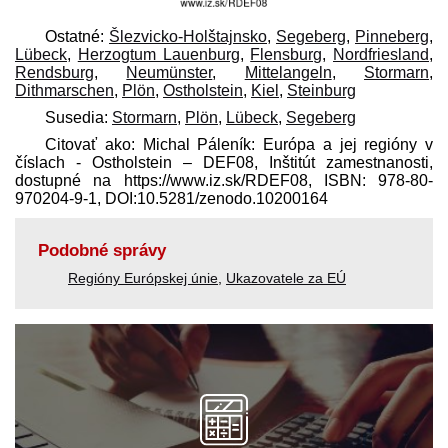
Ostatné:
Šlezvicko-Holštajnsko
,
Segeberg
,
Pinneberg
,
Lübeck
,
Herzogtum Lauenburg
,
Flensburg
,
Nordfriesland
,
Rendsburg
,
Neumünster
,
Mittelangeln
,
Stormarn
,
Dithmarschen
,
Plön
,
Ostholstein
,
Kiel
,
Steinburg
Susedia:
Stormarn
,
Plön
,
Lübeck
,
Segeberg
Citovať ako: Michal Páleník: Európa a jej regióny v
číslach - Ostholstein – DEF08, Inštitút zamestnanosti,
dostupné na https://www.iz.sk/​RDEF08, ISBN: 978-80-
970204-9-1, DOI:10.5281/zenodo.10200164
Podobné správy
Regióny Európskej únie
,
Ukazovatele za EÚ