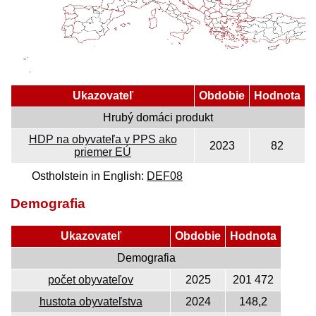
Ukazovateľ
Obdobie
Hodnota
Hrubý domáci produkt
HDP na obyvateľa v PPS ako
2023
82
priemer EÚ
Ostholstein in English:
DEF08
Demografia
Ukazovateľ
Obdobie
Hodnota
Demografia
počet obyvateľov
2025
201 472
hustota obyvateľstva
2024
148,2