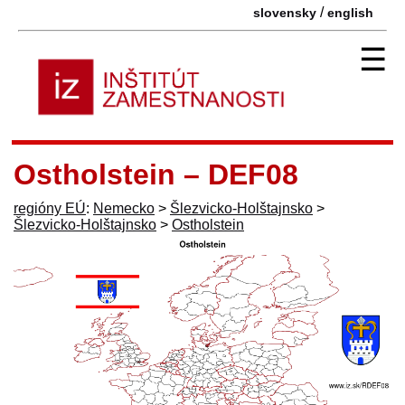
/
slovensky
english
☰
Ostholstein – DEF08
regióny EÚ
:
Nemecko
>
Šlezvicko-Holštajnsko
>
Šlezvicko-Holštajnsko
>
Ostholstein