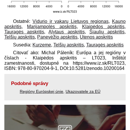
Ostatné:
Vidurio ir vakarų Lietuvos regionas
,
Kauno
apskritis
,
Marijampolės apskritis
,
Klaipėdos apskritis
,
Tauragės apskritis
,
Alytaus apskritis
,
Šiaulių apskritis
,
Telšių apskritis
,
Panevėžio apskritis
,
Utenos apskritis
Susedia:
Kurzeme
,
Telšių apskritis
,
Tauragės apskritis
Citovať ako: Michal Páleník: Európa a jej regióny v
číslach - Klaipėdos apskritis – LT023, Inštitút
zamestnanosti, dostupné na https://www.iz.sk/​RLT023,
ISBN: 978-80-970204-9-1, DOI:10.5281/zenodo.10200164
Podobné správy
Regióny Európskej únie
,
Ukazovatele za EÚ