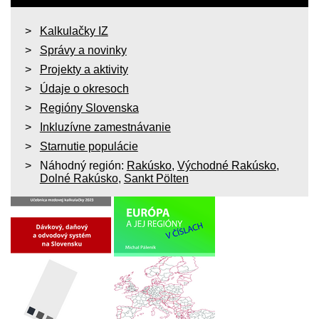
Kalkulačky IZ
Správy a novinky
Projekty a aktivity
Údaje o okresoch
Regióny Slovenska
Inkluzívne zamestnávanie
Starnutie populácie
Náhodný región:
Rakúsko
,
Východné Rakúsko
,
Dolné Rakúsko
,
Sankt Pölten