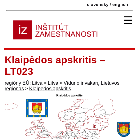
/
slovensky
english
☰
Klaipėdos apskritis –
LT023
regióny EÚ
:
Litva
>
Litva
>
Vidurio ir vakarų Lietuvos
regionas
>
Klaipėdos apskritis