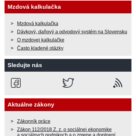
Mzdová kalkulačka
Mzdová kalkulačka
Dávkový, daňový a odvodový systém na Slovensku
O mzdovej kalkulačke
Často kladené otázky
Sledujte nás
Aktuálne zákony
Zákonník práce
Zákon 112/2018 Z. z. o sociálnej ekonomike
a sociálnych podnikoch a o zmene a doplnení