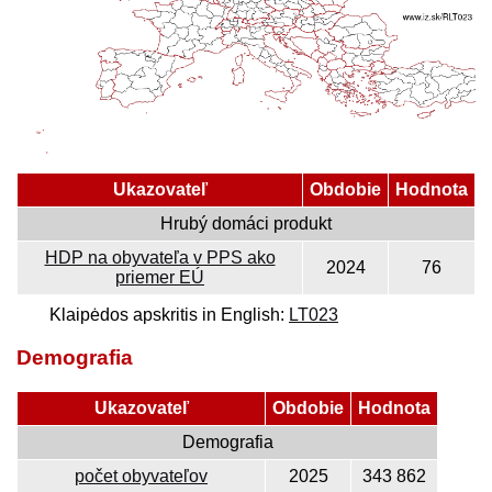
Ukazovateľ
Obdobie
Hodnota
Hrubý domáci produkt
HDP na obyvateľa v PPS ako
2024
76
priemer EÚ
Klaipėdos apskritis in English:
LT023
Demografia
Ukazovateľ
Obdobie
Hodnota
Demografia
počet obyvateľov
2025
343 862