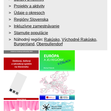
Projekty a aktivity
Údaje o okresoch
Regióny Slovenska
Inkluzívne zamestnávanie
Starnutie populácie
Náhodný región:
Rakúsko
,
Východné Rakúsko
,
Burgenland
,
Oberpullendorf