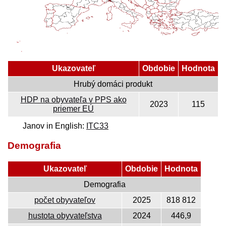
Ukazovateľ
Obdobie
Hodnota
Hrubý domáci produkt
HDP na obyvateľa v PPS ako
2023
115
priemer EÚ
Janov in English:
ITC33
Demografia
Ukazovateľ
Obdobie
Hodnota
Demografia
počet obyvateľov
2025
818 812
hustota obyvateľstva
2024
446,9