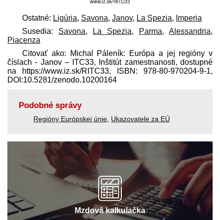
Ostatné:
Ligúria
,
Savona
,
Janov
,
La Spezia
,
Imperia
Susedia:
Savona
,
La Spezia
,
Parma
,
Alessandria
,
Piacenza
Citovať ako: Michal Páleník: Európa a jej regióny v
číslach - Janov – ITC33, Inštitút zamestnanosti, dostupné
na https://www.iz.sk/​RITC33, ISBN: 978-80-970204-9-1,
DOI:10.5281/zenodo.10200164
Podobné správy
Regióny Európskej únie
,
Ukazovatele za EÚ
Mzdová kalkulačka