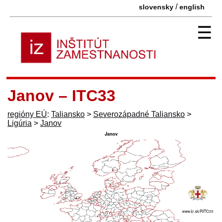
/
slovensky
english
☰
Janov – ITC33
regióny EÚ
:
Taliansko
>
Severozápadné Taliansko
>
Ligúria
>
Janov