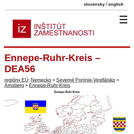
/
slovensky
english
☰
Ennepe-Ruhr-Kreis –
DEA56
regióny EÚ
:
Nemecko
>
Severné Porýnie-Vestfálsko
>
Arnsberg
>
Ennepe-Ruhr-Kreis