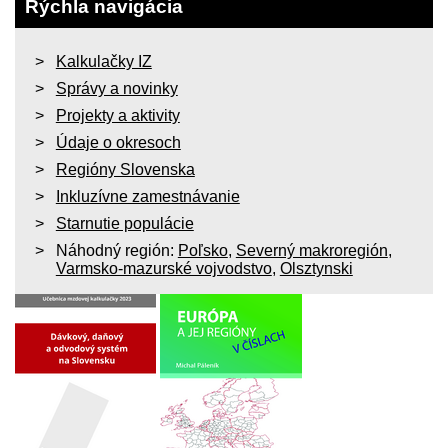
Rýchla navigácia
Kalkulačky IZ
Správy a novinky
Projekty a aktivity
Údaje o okresoch
Regióny Slovenska
Inkluzívne zamestnávanie
Starnutie populácie
Náhodný región:
Poľsko
,
Severný makroregión
,
Varmsko-mazurské vojvodstvo
,
Olsztynski