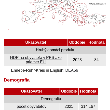
Ukazovateľ
Obdobie
Hodnota
Hrubý domáci produkt
HDP na obyvateľa v PPS ako
2023
84
priemer EÚ
Ennepe-Ruhr-Kreis in English:
DEA56
Demografia
Ukazovateľ
Obdobie
Hodnota
Demografia
počet obyvateľov
2025
314 167