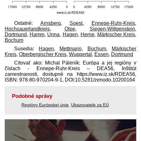
Ostatné:
Arnsberg
,
Soest
,
Ennepe-Ruhr-Kreis
,
Hochsauerlandkreis
,
Olpe
,
Siegen-Wittgenstein
,
Dortmund
,
Hamm
,
Unna
,
Hagen
,
Herne
,
Märkischer Kreis
,
Bochum
Susedia:
Hagen
,
Mettmann
,
Bochum
,
Märkischer
Kreis
,
Oberbergischer Kreis
,
Wuppertal
,
Essen
,
Dortmund
Citovať ako: Michal Páleník: Európa a jej regióny v
číslach - Ennepe-Ruhr-Kreis – DEA56, Inštitút
zamestnanosti, dostupné na https://www.iz.sk/​RDEA56,
ISBN: 978-80-970204-9-1, DOI:10.5281/zenodo.10200164
Podobné správy
Regióny Európskej únie
,
Ukazovatele za EÚ