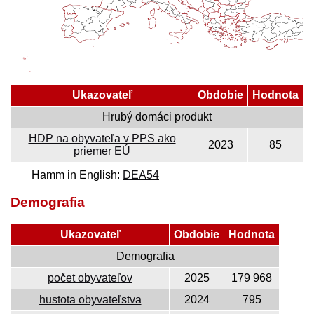
Ukazovateľ
Obdobie
Hodnota
Hrubý domáci produkt
HDP na obyvateľa v PPS ako
2023
85
priemer EÚ
Hamm in English:
DEA54
Demografia
Ukazovateľ
Obdobie
Hodnota
Demografia
počet obyvateľov
2025
179 968
hustota obyvateľstva
2024
795