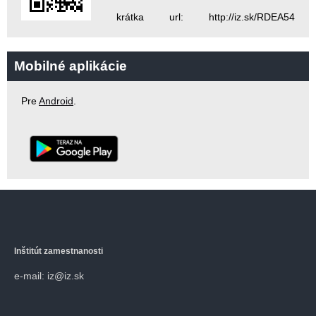
krátka url: http://iz.sk/RDEA54
Mobilné aplikácie
Pre
Android
.
Inštitút zamestnanosti
e-mail: iz@iz.sk