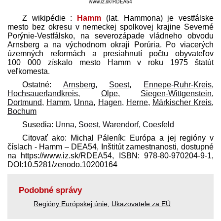
Z wikipédie :
Hamm
(lat.
Hammona
) je vestfálske
mesto bez okresu v nemeckej spolkovej krajine Severné
Porýnie-Vestfálsko, na severozápade vládneho obvodu
Arnsberg a na východnom okraji Porúria. Po viacerých
územných reformách a presiahnutí počtu obyvateľov
100 000 získalo mesto Hamm v roku 1975 štatút
veľkomesta.
Ostatné:
Arnsberg
,
Soest
,
Ennepe-Ruhr-Kreis
,
Hochsauerlandkreis
,
Olpe
,
Siegen-Wittgenstein
,
Dortmund
,
Hamm
,
Unna
,
Hagen
,
Herne
,
Märkischer Kreis
,
Bochum
Susedia:
Unna
,
Soest
,
Warendorf
,
Coesfeld
Citovať ako: Michal Páleník: Európa a jej regióny v
číslach - Hamm – DEA54, Inštitút zamestnanosti, dostupné
na https://www.iz.sk/​RDEA54, ISBN: 978-80-970204-9-1,
DOI:10.5281/zenodo.10200164
Podobné správy
Regióny Európskej únie
,
Ukazovatele za EÚ