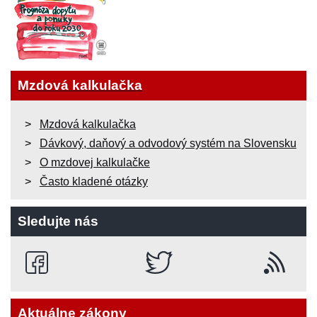
Mzdová kalkulačka
Mzdová kalkulačka
Dávkový, daňový a odvodový systém na Slovensku
O mzdovej kalkulačke
Často kladené otázky
Sledujte nás
Aktuálne zákony