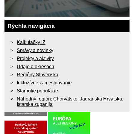
Rýchla navigácia
Kalkulačky IZ
Správy a novinky
Projekty a aktivity
Údaje o okresoch
Regióny Slovenska
Inkluzívne zamestnávanie
Starnutie populácie
Náhodný región:
Chorvátsko
,
Jadranska Hrvatska
,
Istarska zupanija