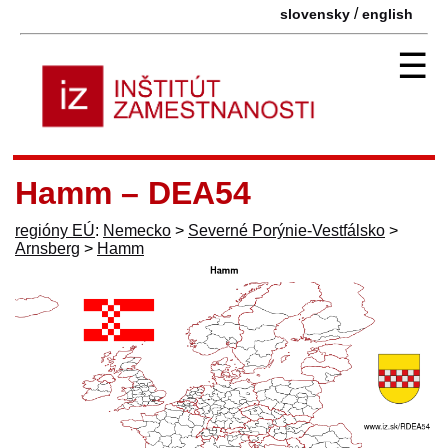
/
slovensky
english
☰
Hamm – DEA54
regióny EÚ
:
Nemecko
>
Severné Porýnie-Vestfálsko
>
Arnsberg
>
Hamm