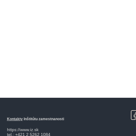
Kontakty
Inštitútu zamestnanosti
https://www.iz.sk
tel.: +421 2 5262 1084