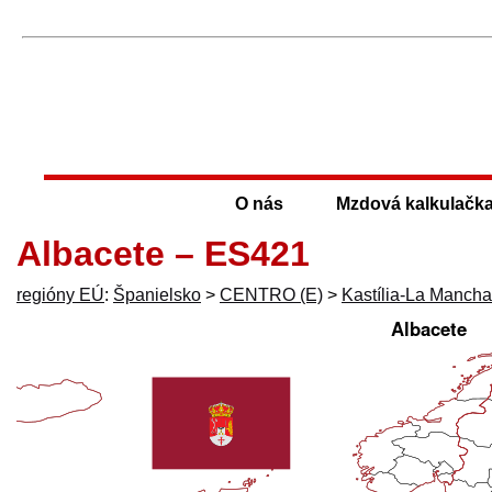
O nás
Mzdová kalkulačk
Albacete – ES421
regióny EÚ
:
Španielsko
>
CENTRO (E)
>
Kastília-La Mancha