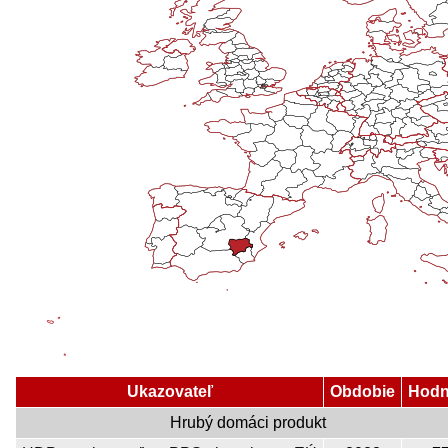
Ukazovateľ
Obdobie
Hodn
Hrubý domáci produkt