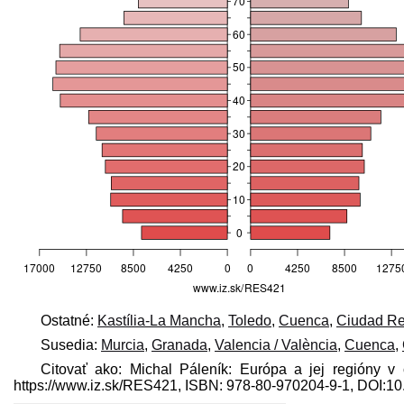
Ostatné:
Kastília-La Mancha
,
Toledo
,
Cuenca
,
Ciudad Re
Susedia:
Murcia
,
Granada
,
Valencia / València
,
Cuenca
,
Citovať ako: Michal Páleník: Európa a jej regióny v 
https://www.iz.sk/​RES421, ISBN: 978-80-970204-9-1, DOI: