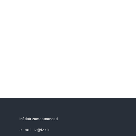
Inštitút zamestnanosti
e-mail: iz@iz.sk