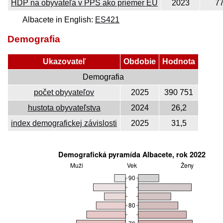
HDP na obyvateľa v PPS ako priemer EÚ
2023
7
Albacete in English:
ES421
Demografia
Ukazovateľ
Obdobie
Hodnota
Demografia
počet obyvateľov
2025
390 751
hustota obyvateľstva
2024
26,2
index demografickej závislosti
2025
31,5