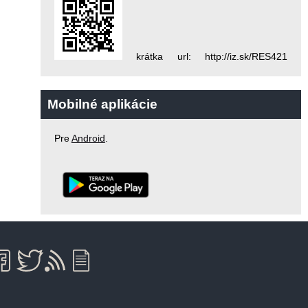
krátka url: http://iz.sk/RES421
Mobilné aplikácie
Pre
Android
.