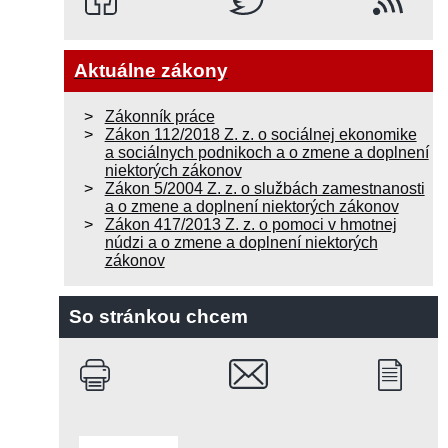
Aktuálne zákony
Zákonník práce
Zákon 112/2018 Z. z. o sociálnej ekonomike
a sociálnych podnikoch a o zmene a doplnení
niektorých zákonov
Zákon 5/2004 Z. z. o službách zamestnanosti
a o zmene a doplnení niektorých zákonov
Zákon 417/2013 Z. z. o pomoci v hmotnej
núdzi a o zmene a doplnení niektorých
zákonov
So stránkou chcem