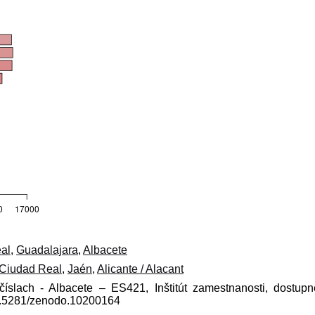
al
,
Guadalajara
,
Albacete
Ciudad Real
,
Jaén
,
Alicante / Alacant
číslach - Albacete – ES421, Inštitút zamestnanosti, dostup
10.5281/zenodo.10200164