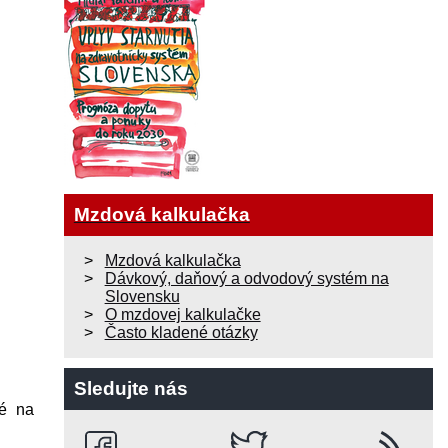
Mzdová kalkulačka
Mzdová kalkulačka
Dávkový, daňový a odvodový systém na
Slovensku
O mzdovej kalkulačke
Často kladené otázky
Sledujte nás
né na