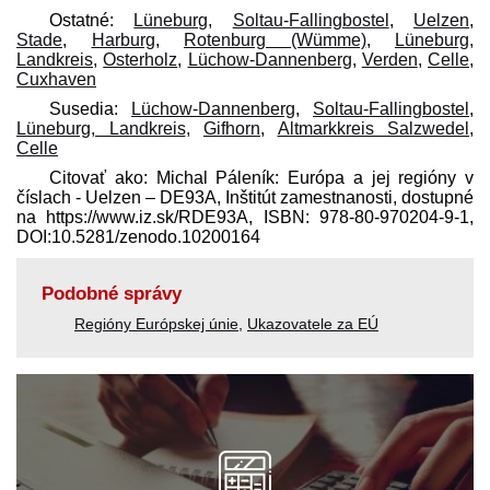
Ostatné:
Lüneburg
,
Soltau-Fallingbostel
,
Uelzen
,
Stade
,
Harburg
,
Rotenburg (Wümme)
,
Lüneburg,
Landkreis
,
Osterholz
,
Lüchow-Dannenberg
,
Verden
,
Celle
,
Cuxhaven
Susedia:
Lüchow-Dannenberg
,
Soltau-Fallingbostel
,
Lüneburg, Landkreis
,
Gifhorn
,
Altmarkkreis Salzwedel
,
Celle
Citovať ako: Michal Páleník: Európa a jej regióny v
číslach - Uelzen – DE93A, Inštitút zamestnanosti, dostupné
na https://www.iz.sk/​RDE93A, ISBN: 978-80-970204-9-1,
DOI:10.5281/zenodo.10200164
Podobné správy
Regióny Európskej únie
,
Ukazovatele za EÚ