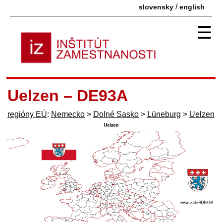
/
slovensky
english
☰
Uelzen – DE93A
regióny EÚ
:
Nemecko
>
Dolné Sasko
>
Lüneburg
>
Uelzen