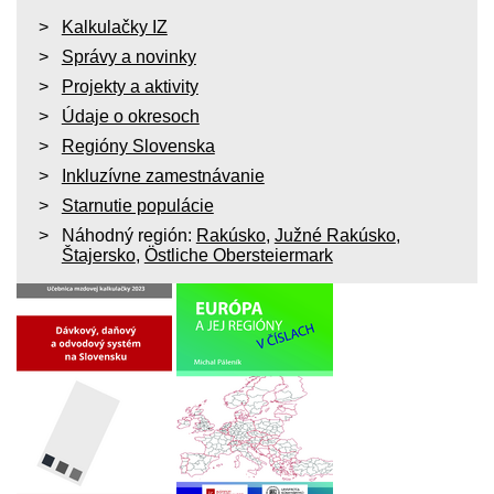
Kalkulačky IZ
Správy a novinky
Projekty a aktivity
Údaje o okresoch
Regióny Slovenska
Inkluzívne zamestnávanie
Starnutie populácie
Náhodný región:
Rakúsko
,
Južné Rakúsko
,
Štajersko
,
Östliche Obersteiermark