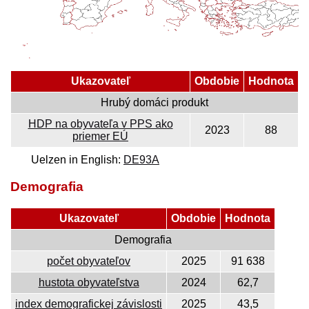
Ukazovateľ
Obdobie
Hodnota
Hrubý domáci produkt
HDP na obyvateľa v PPS ako
2023
88
priemer EÚ
Uelzen in English:
DE93A
Demografia
Ukazovateľ
Obdobie
Hodnota
Demografia
počet obyvateľov
2025
91 638
hustota obyvateľstva
2024
62,7
index demografickej závislosti
2025
43,5