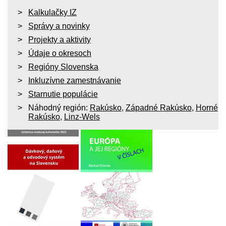
Kalkulačky IZ
Správy a novinky
Projekty a aktivity
Údaje o okresoch
Regióny Slovenska
Inkluzívne zamestnávanie
Starnutie populácie
Náhodný región:
Rakúsko
,
Západné Rakúsko
,
Horné
Rakúsko
,
Linz-Wels