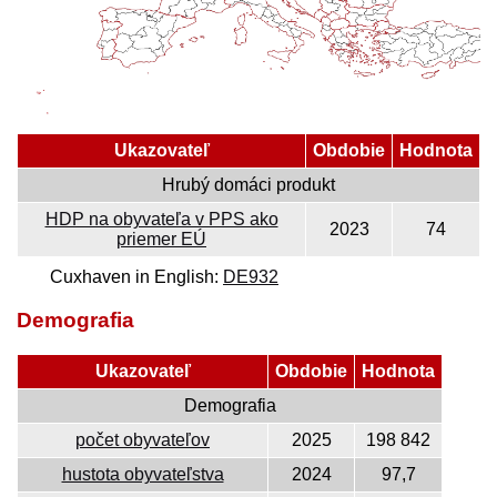
Ukazovateľ
Obdobie
Hodnota
Hrubý domáci produkt
HDP na obyvateľa v PPS ako
2023
74
priemer EÚ
Cuxhaven in English:
DE932
Demografia
Ukazovateľ
Obdobie
Hodnota
Demografia
počet obyvateľov
2025
198 842
hustota obyvateľstva
2024
97,7