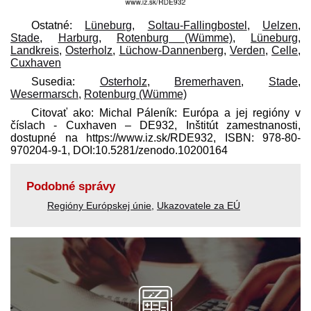
Ostatné:
Lüneburg
,
Soltau-Fallingbostel
,
Uelzen
,
Stade
,
Harburg
,
Rotenburg (Wümme)
,
Lüneburg,
Landkreis
,
Osterholz
,
Lüchow-Dannenberg
,
Verden
,
Celle
,
Cuxhaven
Susedia:
Osterholz
,
Bremerhaven
,
Stade
,
Wesermarsch
,
Rotenburg (Wümme)
Citovať ako: Michal Páleník: Európa a jej regióny v
číslach - Cuxhaven – DE932, Inštitút zamestnanosti,
dostupné na https://www.iz.sk/​RDE932, ISBN: 978-80-
970204-9-1, DOI:10.5281/zenodo.10200164
Podobné správy
Regióny Európskej únie
,
Ukazovatele za EÚ