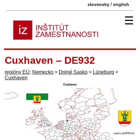
/
slovensky
english
☰
Cuxhaven – DE932
regióny EÚ
:
Nemecko
>
Dolné Sasko
>
Lüneburg
>
Cuxhaven