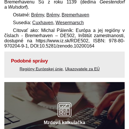
Bremerhavenu Sú z roku 1139 (dedina
Geestendorf
a
Wulsdorf
).
Ostatné:
Brémy
,
Brémy
,
Bremerhaven
Susedia:
Cuxhaven
,
Wesermarsch
Citovať ako: Michal Páleník: Európa a jej regióny v
číslach - Bremerhaven – DE502, Inštitút zamestnanosti,
dostupné na https://www.iz.sk/​RDE502, ISBN: 978-80-
970204-9-1, DOI:10.5281/zenodo.10200164
Podobné správy
Regióny Európskej únie
,
Ukazovatele za EÚ
Mzdová kalkulačka