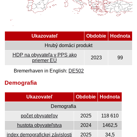
Ukazovateľ
Obdobie
Hodnota
Hrubý domáci produkt
HDP na obyvateľa v PPS ako
2023
99
priemer EÚ
Bremerhaven in English:
DE502
Demografia
Ukazovateľ
Obdobie
Hodnota
Demografia
počet obyvateľov
2025
118 610
hustota obyvateľstva
2024
1462,5
index demografickej závislosti
2025
34,5