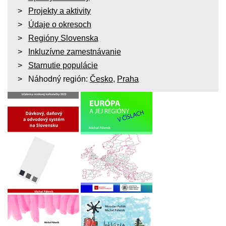
Projekty a aktivity
Údaje o okresoch
Regióny Slovenska
Inkluzívne zamestnávanie
Starnutie populácie
Náhodný región:
Česko
,
Praha