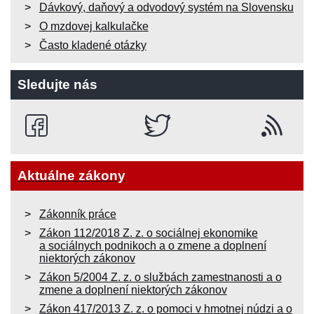
Dávkový, daňový a odvodový systém na Slovensku
O mzdovej kalkulačke
Často kladené otázky
Sledujte nás
Aktuálne zákony
Zákonník práce
Zákon 112/2018 Z. z. o sociálnej ekonomike
a sociálnych podnikoch a o zmene a doplnení
niektorých zákonov
Zákon 5/2004 Z. z. o službách zamestnanosti a o
zmene a doplnení niektorých zákonov
Zákon 417/2013 Z. z. o pomoci v hmotnej núdzi a o