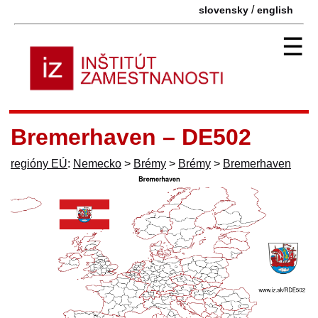
/
slovensky
english
☰
Bremerhaven – DE502
regióny EÚ
:
Nemecko
>
Brémy
>
Brémy
>
Bremerhaven