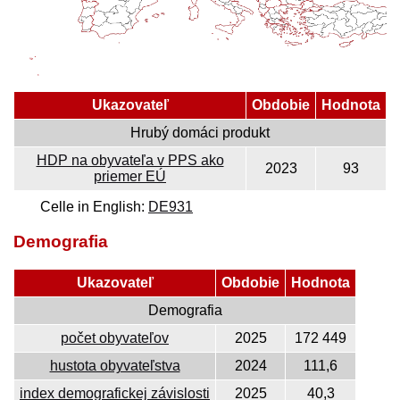
Ukazovateľ
Obdobie
Hodnota
Hrubý domáci produkt
HDP na obyvateľa v PPS ako
2023
93
priemer EÚ
Celle in English:
DE931
Demografia
Ukazovateľ
Obdobie
Hodnota
Demografia
počet obyvateľov
2025
172 449
hustota obyvateľstva
2024
111,6
index demografickej závislosti
2025
40,3