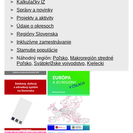
Kalkulačky IZ
Správy a novinky
Projekty a aktivity
Údaje o okresoch
Regióny Slovenska
Inkluzívne zamestnávanie
Starnutie populácie
Náhodný región:
Poľsko
,
Makroregión stredné
Poľsko
,
Svätokrížske vojvodstvo
,
Kielecki