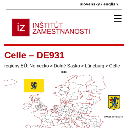
/
slovensky
english
☰
Celle – DE931
regióny EÚ
:
Nemecko
>
Dolné Sasko
>
Lüneburg
>
Celle