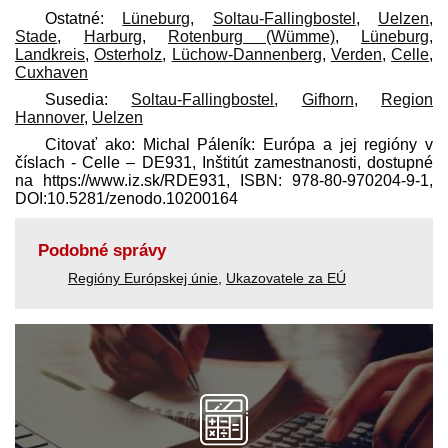
Ostatné:
Lüneburg
,
Soltau-Fallingbostel
,
Uelzen
,
Stade
,
Harburg
,
Rotenburg (Wümme)
,
Lüneburg,
Landkreis
,
Osterholz
,
Lüchow-Dannenberg
,
Verden
,
Celle
,
Cuxhaven
Susedia:
Soltau-Fallingbostel
,
Gifhorn
,
Region
Hannover
,
Uelzen
Citovať ako: Michal Páleník: Európa a jej regióny v
číslach - Celle – DE931, Inštitút zamestnanosti, dostupné
na https://www.iz.sk/​RDE931, ISBN: 978-80-970204-9-1,
DOI:10.5281/zenodo.10200164
Podobné správy
Regióny Európskej únie
,
Ukazovatele za EÚ