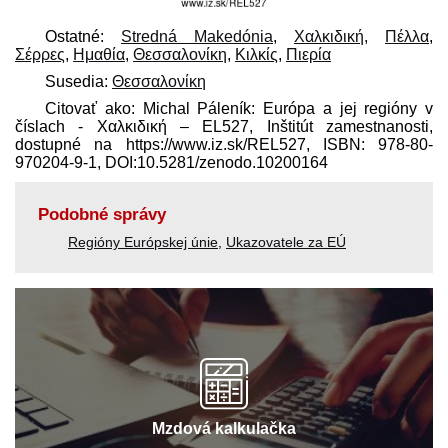
Ostatné:
Stredná Makedónia
,
Χαλκιδική
,
Πέλλα
,
Σέρρες
,
Ημαθία
,
Θεσσαλονίκη
,
Κιλκίς
,
Πιερία
Susedia:
Θεσσαλονίκη
Citovať ako: Michal Páleník: Európa a jej regióny v
číslach - Χαλκιδική – EL527, Inštitút zamestnanosti,
dostupné na https://www.iz.sk/​REL527, ISBN: 978-80-
970204-9-1, DOI:10.5281/zenodo.10200164
Podobné správy
Regióny Európskej únie
,
Ukazovatele za EÚ
Mzdová kalkulačka