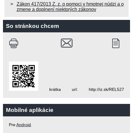
Zákon 417/2013 Z. z. o pomoci v hmotnej núdzi a o
zmene a doplnení niektorých zákonov
So stránkou chcem
krátka url: http://iz.sk/REL527
Mobilné aplikácie
Pre
Android
.