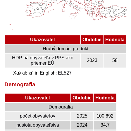
Ukazovateľ
Obdobie
Hodnota
Hrubý domáci produkt
HDP na obyvateľa v PPS ako
2023
58
priemer EÚ
Χαλκιδική in English:
EL527
Demografia
Ukazovateľ
Obdobie
Hodnota
Demografia
počet obyvateľov
2025
100 692
hustota obyvateľstva
2024
34,7