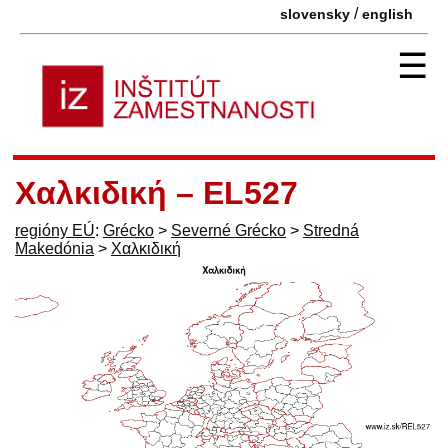
/
slovensky
english
☰
Χαλκιδική – EL527
regióny EÚ
:
Grécko
>
Severné Grécko
>
Stredná
Makedónia
>
Χαλκιδική