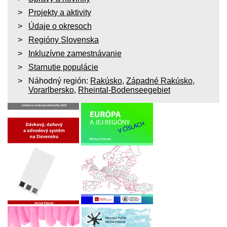
Projekty a aktivity
Údaje o okresoch
Regióny Slovenska
Inkluzívne zamestnávanie
Starnutie populácie
Náhodný región:
Rakúsko
,
Západné Rakúsko
,
Vorarlbersko
,
Rheintal-Bodenseegebiet